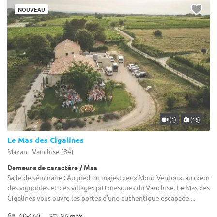
établiront des devis pour vous permettre de trouver votre
particuliers. Toutes vos exigences seront honorées. Rigueur et
NOUVEAU
bonheur. Vous pourrez alors sélectionner celui qui semble le
précision seront au rendez-vous afin de se conformer à tout le
mieux vous convenir pour ce qui est de votre Salle de séminaire en
sérieux qu'implique votre réputation.
region
Provence Alpes Côte d'Azur
, pour un événement réussi !
(1)
(16)
Le Mas des Cigalines
Mazan - Vaucluse (84)
Demeure de caractère / Mas
Salle de séminaire : Au pied du majestueux Mont Ventoux, au cœur
des vignobles et des villages pittoresques du Vaucluse, Le Mas des
Cigalines vous ouvre les portes d'une authentique escapade ...
10-160
26 max