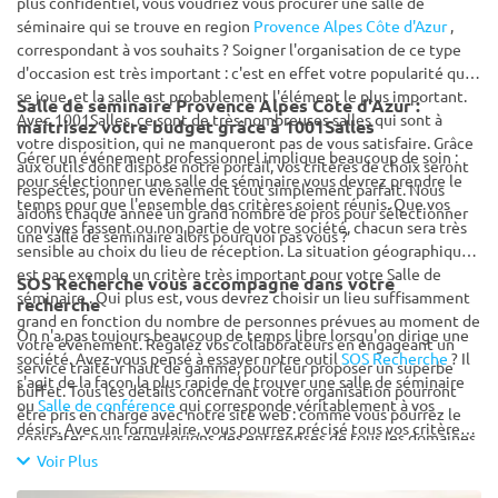
plus confidentiel, vous voudriez vous procurer une salle de
séminaire qui se trouve en region
Provence Alpes Côte d'Azur
,
correspondant à vos souhaits ? Soigner l'organisation de ce type
d'occasion est très important : c'est en effet votre popularité qui
se joue, et la salle est probablement l'élément le plus important.
Salle de séminaire Provence Alpes Côte d'Azur :
Avec 1001Salles, ce sont de très nombreuses salles qui sont à
maîtrisez votre budget grâce à 1001Salles
votre disposition, qui ne manqueront pas de vous satisfaire. Grâce
Gérer un événement professionnel implique beaucoup de soin :
aux outils dont dispose notre portail, vos critères de choix seront
pour sélectionner une salle de séminaire vous devrez prendre le
respectés, pour un événement tout simplement parfait. Nous
temps pour que l'ensemble des critères soient réunis. Que vos
aidons chaque année un grand nombre de pros pour sélectionner
convives fassent ou non partie de votre société, chacun sera très
une salle de séminaire alors pourquoi pas vous ?
sensible au choix du lieu de réception. La situation géographique
est par exemple un critère très important pour votre Salle de
SOS Recherche vous accompagne dans votre
séminaire . Qui plus est, vous devrez choisir un lieu suffisamment
recherche
grand en fonction du nombre de personnes prévues au moment de
On n'a pas toujours beaucoup de temps libre lorsqu'on dirige une
votre événement. Régalez vos collaborateurs en engageant un
société. Avez-vous pensé à essayer notre outil
SOS Recherche
? Il
service traiteur haut de gamme, pour leur proposer un superbe
s'agit de la façon la plus rapide de trouver une salle de séminaire
buffet. Tous les détails concernant votre organisation pourront
ou
Salle de conférence
qui corresponde véritablement à vos
être pris en charge avec notre site web : comme vous pourrez le
désirs. Avec un formulaire, vous pourrez précisé tous vos critères.
constater, nous répertorions des entreprises de tous les domaines
Une liste de loueurs de salles vous sera alors proposée, en
aptes à vous accompagner. Nous disposons d'une forte expérience
Voir Plus
adéquation avec vos réponses. De plus, ces mêmes pros vous
auprès des clients B to B, ayant fréquemment des besoins