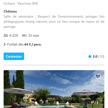
Uchaux - Vaucluse (84)
Château
Salle de séminaire : Respect de l’environnement, potager bio
pédagogique, étang naturel, pour ce lieu unique de repos et de
partage.
6-220
32 max
Forfait dès
64 € / pers.
Contacter
5.0
(10)