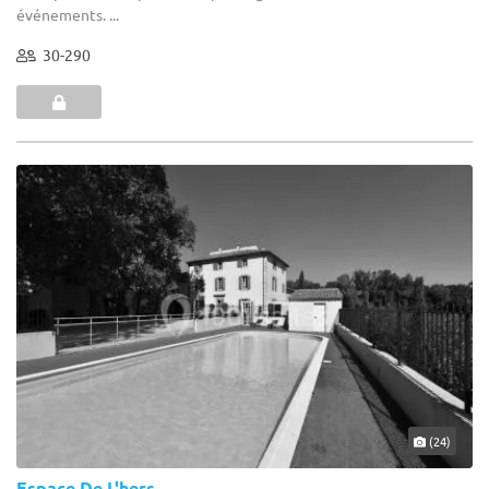
événements. ...
30-290
(24)
Espace De L'hers