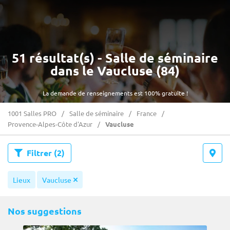
51 résultat(s) - Salle de séminaire
dans le Vaucluse (84)
La demande de renseignements est 100% gratuite !
1001 Salles PRO
Salle de séminaire
France
Provence-Alpes-Côte d'Azur
Vaucluse
Filtrer
(2)
Lieux
Vaucluse
Nos suggestions