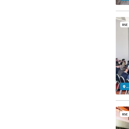
RSE
..
RSE