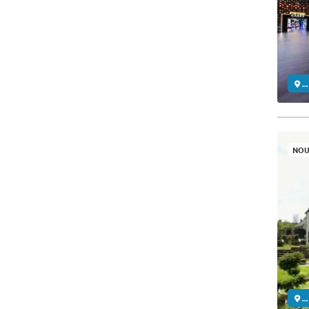
..
NOU
..