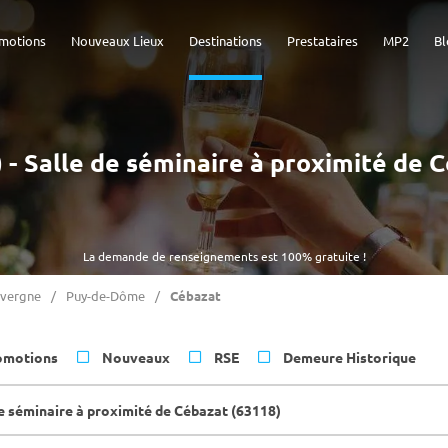
motions
Nouveaux Lieux
Destinations
Prestataires
MP2
Bl
) - Salle de séminaire à proximité de 
La demande de renseignements est 100% gratuite !
vergne
Puy-de-Dôme
Cébazat
omotions
Nouveaux
RSE
Demeure Historique
de séminaire à proximité de Cébazat (63118)