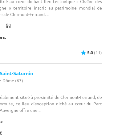
 Situé au cœur du haut lieu tectonique « Chaîne des
gne » territoire inscrit au patrimoine mondial de
s de Clermont-Ferrand, ...
x
ers.
5.0
(11)
Saint-Saturnin
de-Dôme (63)
Idéalement situé à proximité de Clermont-Ferrand, de
utoroute, ce lieu d'exception niché au cœur du Parc
Auvergne offre une ...
ax
€