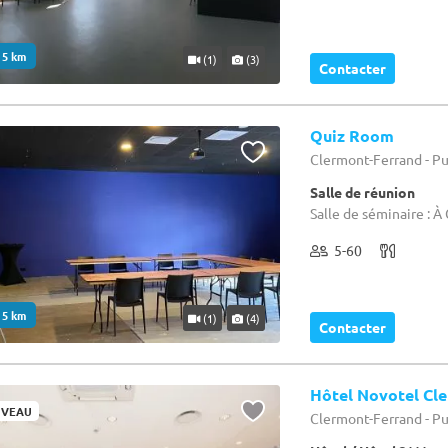
. 5 km
(1)
(3)
Contacter
Quiz Room
Clermont-Ferrand - P
Salle de réunion
Salle de séminaire : 
5-60
. 5 km
(1)
(4)
Contacter
Hôtel Novotel Cl
VEAU
Clermont-Ferrand - P