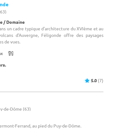
onde
(63)
e / Domaine
Dans un cadre typique d'architecture du XVIème et au
olcans d'Auvergne, Féligonde offre des paysages
es de vues.
ax
ers.
5.0
(7)
uy-de-Dôme (63)
Clermont-Ferrand, au pied du Puy-de-Dôme.