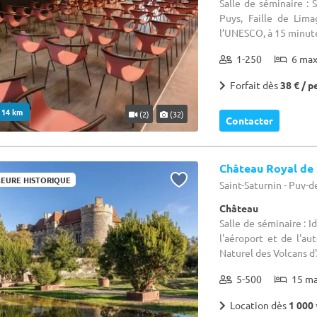
Salle de séminaire :
Puys, Faille de Lima
l’UNESCO, à 15 minute
1-250
6 ma
Forfait dès
38 € / p
. 14 km
(2)
(32)
Contacter
Château Royal de 
EURE HISTORIQUE
Saint-Saturnin - Puy-
Château
Salle de séminaire : 
l'aéroport et de l'a
Naturel des Volcans d'
5-500
15 m
Location dès
1 000 