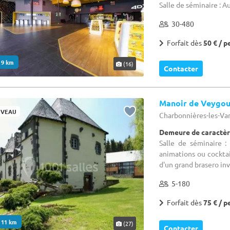
Salle de séminaire : 
30-480
Forfait dès
50 € / p
. 9 km
(16)
Contacter
Manoir de Veygo
VEAU
Charbonnières-les-Va
Demeure de caractèr
Salle de séminaire :
animations ou cocktai
d'un grand brasero invi
5-180
Forfait dès
75 € / p
. 11 km
(27)
Contacter