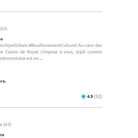
(63)
no
 #ArchipelUrbain #BouillonementCulturel Au cœur des
 le Casino de Royat s’impose à vous, stylé comme
clermontoise est en ...
ers.
4.9
(32)
e (63)
éma