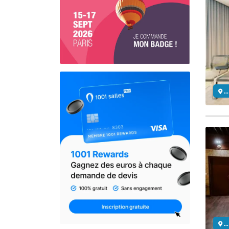
..
..