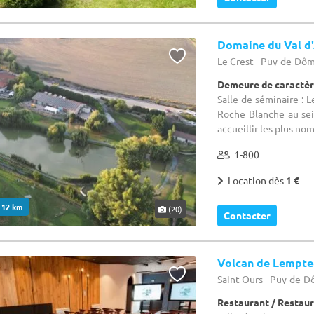
Domaine du Val d
Le Crest - Puy-de-Dôm
Demeure de caractèr
Salle de séminaire : 
Roche Blanche au sei
accueillir les plus no
1-800
Location dès
1 €
. 12 km
(20)
Contacter
Volcan de Lempt
Saint-Ours - Puy-de-D
Restaurant / Restau