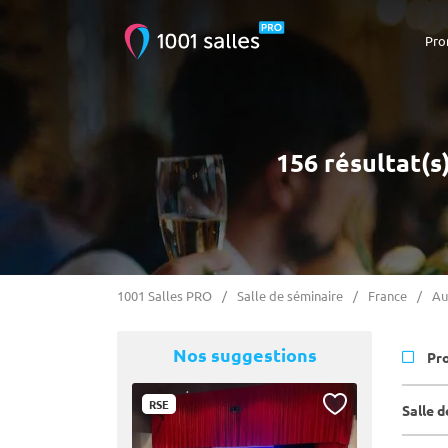
Pro
156 résultat(s
1001 Salles PRO
Salle de séminaire
France
Au
Nos suggestions
Pr
RSE
Salle 