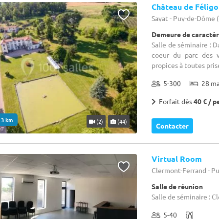
Château de Félig
Sayat - Puy-de-Dôme 
Demeure de caractèr
Salle de séminaire : 
coeur du parc des v
propices à toutes pris
5-300
28 m
Forfait dès
40 € / p
. 3 km
(2)
(44)
Contacter
Virtual Room
Clermont-Ferrand - P
Salle de réunion
Salle de séminaire : 
5-40