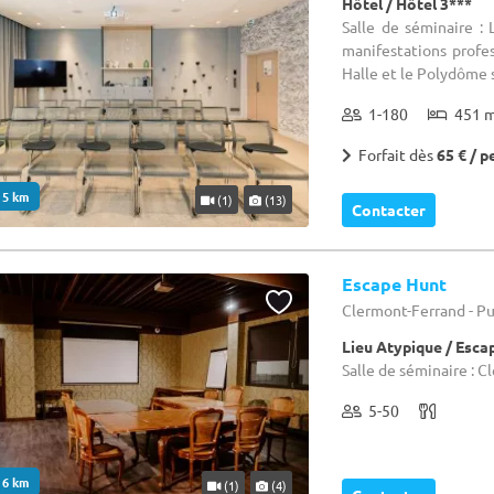
Hôtel / Hôtel 3***
Salle de séminaire : 
manifestations profe
Halle et le Polydôme si
1-180
451 
Forfait dès
65 € / p
. 5 km
(1)
(13)
Contacter
Escape Hunt
Clermont-Ferrand - P
Lieu Atypique / Esc
Salle de séminaire : 
5-50
. 6 km
(1)
(4)