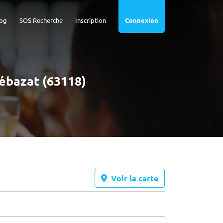
og
SOS Recherche
Inscription
Connexion
Cébazat (63118)
Voir la carte