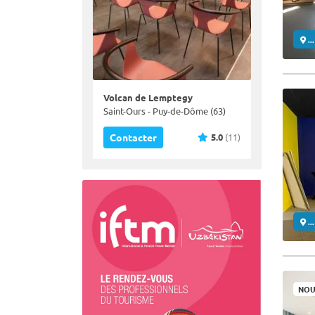
..
Volcan de Lemptegy
Saint-Ours - Puy-de-Dôme (63)
5.0
(11)
Contacter
..
NOU