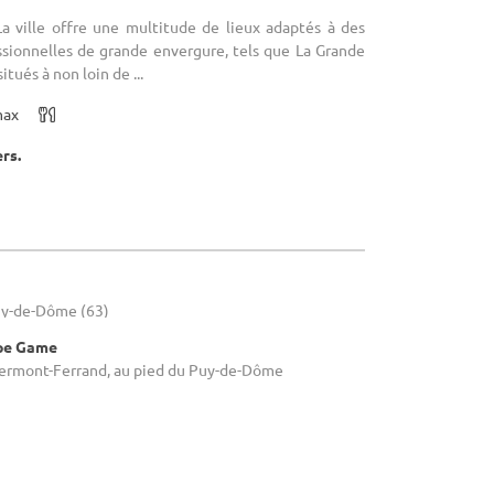
La ville offre une multitude de lieux adaptés à des
ssionnelles de grande envergure, tels que La Grande
tués à non loin de ...
max
ers.
uy-de-Dôme (63)
ape Game
Clermont-Ferrand, au pied du Puy-de-Dôme