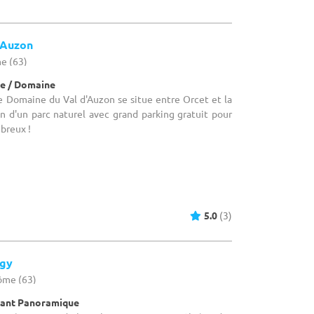
'Auzon
e (63)
e / Domaine
Le Domaine du Val d'Auzon se situe entre Orcet et la
n d'un parc naturel avec grand parking gratuit pour
mbreux !
5.0
(3)
egy
ôme (63)
rant Panoramique