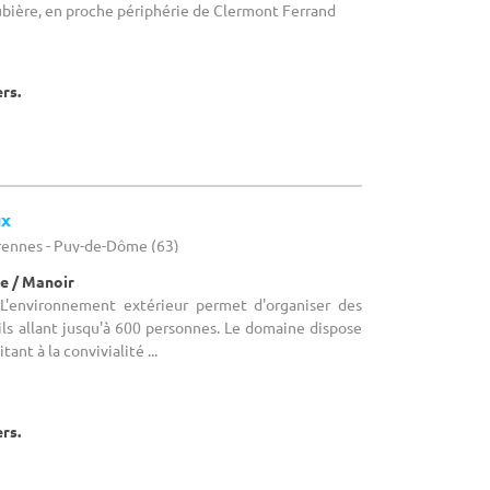
Aubière, en proche périphérie de Clermont Ferrand
ers.
ux
rennes - Puy-de-Dôme (63)
e / Manoir
 L'environnement extérieur permet d'organiser des
ls allant jusqu'à 600 personnes. Le domaine dispose
tant à la convivialité ...
ers.