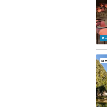
..
DEM