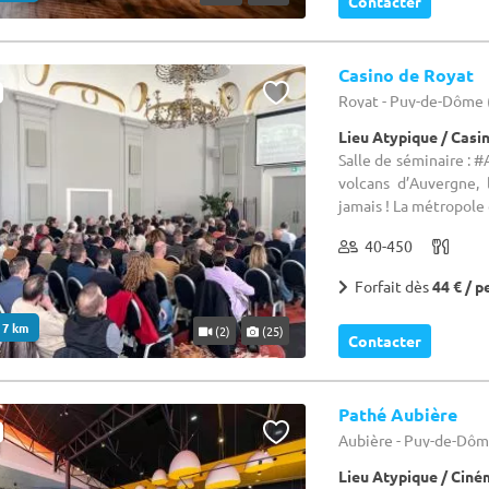
Contacter
Casino de Royat
Royat - Puy-de-Dôme 
Lieu Atypique / Casi
Salle de séminaire :
volcans d’Auvergne,
jamais ! La métropole 
40-450
Forfait dès
44 € / p
. 7 km
(2)
(25)
Contacter
Pathé Aubière
Aubière - Puy-de-Dôm
Lieu Atypique / Cin