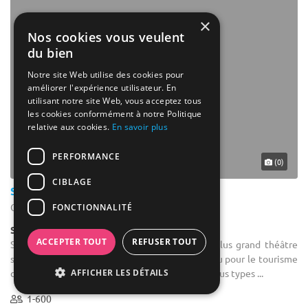
×
Nos cookies vous veulent
du bien
Notre site Web utilise des cookies pour
améliorer l'expérience utilisateur. En
utilisant notre site Web, vous acceptez tous
les cookies conformément à notre Politique
relative aux cookies.
En savoir plus
PERFORMANCE
(0)
CIBLAGE
Stade Marcel Michelin
Clermont-Ferrand - Puy-de-Dôme (63)
FONCTIONNALITÉ
Salle de réception
ACCEPTER TOUT
REFUSER TOUT
Salle de séminaire : Le Stade Edouard est le plus grand théâtre
sportif d'Auvergne. Il est également un haut lieu pour le tourisme
AFFICHER LES DÉTAILS
d'affaires, offrant des installations adaptées à tous types ...
1-600