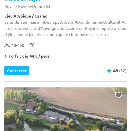
Royat - Puy-de-Dôme (63)
Lieu Atypique / Casino
Salle de séminaire : #ArchipelUrbain #BouillonementCulturel Au
cœur des volcans d’Auvergne, le Casino de Royat s’impose à vous,
stylé comme jamais ! La métropole clermontoise est en ...
40-450
Forfait dès
44 € / pers.
Contacter
4.9
(32)