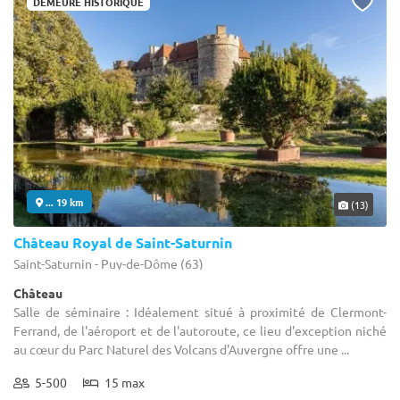
DEMEURE HISTORIQUE
... 19 km
(13)
Château Royal de Saint-Saturnin
Saint-Saturnin - Puy-de-Dôme (63)
Château
Salle de séminaire : Idéalement situé à proximité de Clermont-
Ferrand, de l'aéroport et de l'autoroute, ce lieu d'exception niché
au cœur du Parc Naturel des Volcans d'Auvergne offre une ...
5-500
15 max