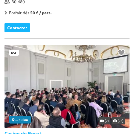
30-480
Forfait dès
50 € / pers.
Contacter
RSE
... 10 km
(2)
(25)
Casino de Royat