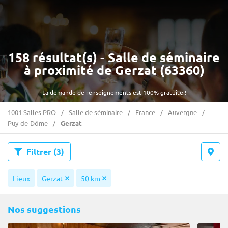
158 résultat(s) - Salle de séminaire
à proximité de Gerzat (63360)
La demande de renseignements est 100% gratuite !
1001 Salles PRO
Salle de séminaire
France
Auvergne
Puy-de-Dôme
Gerzat
Filtrer
(3)
Lieux
Gerzat
50 km
Nos suggestions