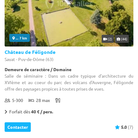
... 7 km
(2)
(44)
Château de Féligonde
Sayat - Puy-de-Dôme (63)
Demeure de caractère / Domaine
Salle de séminaire : Dans un cadre typique d'architecture du
XVIème et au coeur du parc des volcans d'Auvergne, Féligonde
offre des paysages propices à toutes prises de vues.
5-300
28 max
Forfait dès
40 € / pers.
Contacter
5.0
(7)