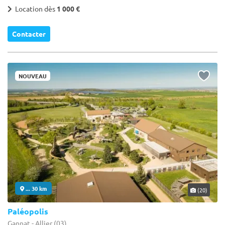
Location dès
1 000 €
Contacter
NOUVEAU
... 30 km
(20)
Paléopolis
Gannat - Allier (03)