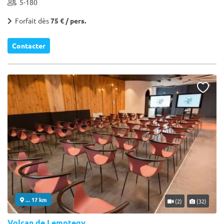
5-180
Forfait dès
75 € / pers.
Contacter
... 17 km
(2)
(32)
Volcan de Lemptegy