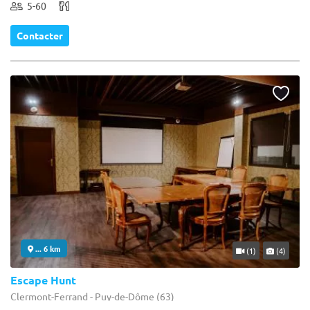
5-60
Contacter
... 6 km
(1)
(4)
Escape Hunt
Clermont-Ferrand - Puy-de-Dôme (63)