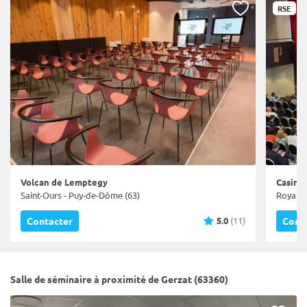
RSE
Volcan de Lemptegy
Casino
Saint-Ours - Puy-de-Dôme (63)
Royat -
5.0
(11)
Contacter
Cont
Salle de séminaire à proximité de Gerzat (63360)