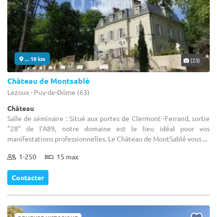
... 18 km
(23)
Château de Montsablé
Lezoux - Puy-de-Dôme (63)
Château
Salle de séminaire : Situé aux portes de Clermont -Ferrand, sortie
"28" de l’A89, notre domaine est le lieu idéal pour vos
manifestations professionnelles. Le Château de MontSablé vous ...
1-250
15 max
Contacter