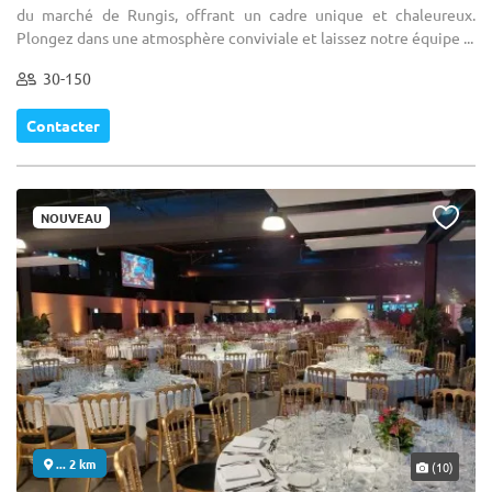
du marché de Rungis, offrant un cadre unique et chaleureux.
Plongez dans une atmosphère conviviale et laissez notre équipe ...
30-150
Contacter
NOUVEAU
... 2 km
(10)