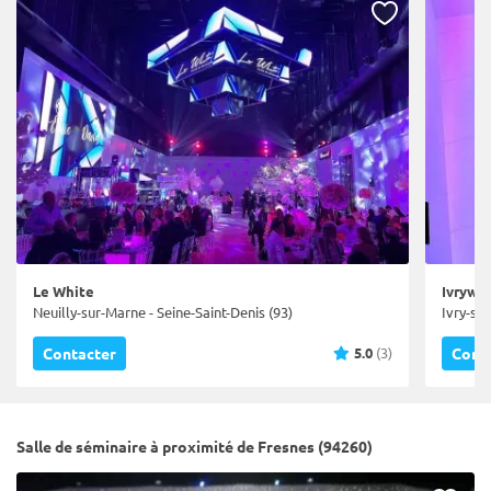
Le White
Ivrywo
Neuilly-sur-Marne - Seine-Saint-Denis (93)
Ivry-su
5.0
(3)
Contacter
Cont
Salle de séminaire à proximité de Fresnes (94260)