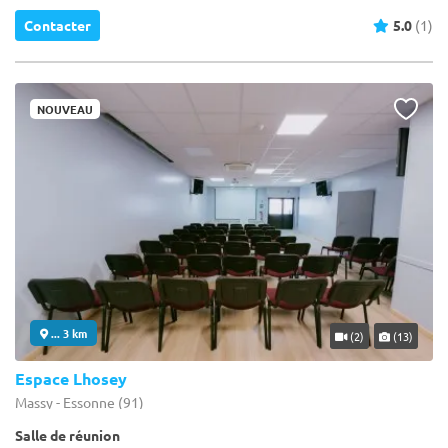
Contacter
5.0
(1)
NOUVEAU
... 3 km
(2)
(13)
Espace Lhosey
Massy - Essonne (91)
Salle de réunion