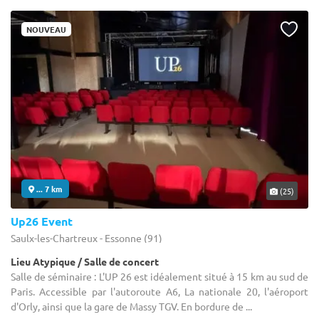
NOUVEAU
... 7 km
(25)
Up26 Event
Saulx-les-Chartreux - Essonne (91)
Lieu Atypique / Salle de concert
Salle de séminaire : L'UP 26 est idéalement situé à 15 km au sud de
Paris. Accessible par l'autoroute A6, La nationale 20, l'aéroport
d'Orly, ainsi que la gare de Massy TGV. En bordure de ...