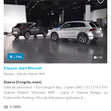
... 3 km
(19)
Espace Jean Monnet
Rungis - Val-de-Marne (94)
Espace (Congrès, expo)
Salle de séminaire : • En transport Bus : Lignes 396 / 131 / 216 / 319
Station Robert Schuman RER : Ligne C Station Rungis La
Fraternelle Parking : Plus de 600 places gratuites & ...
5-3000