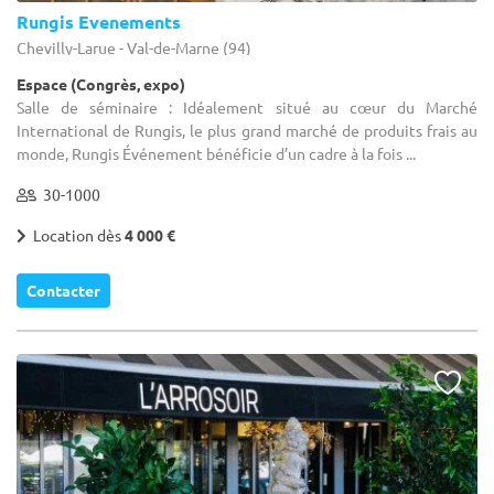
Rungis Evenements
Chevilly-Larue - Val-de-Marne (94)
Espace (Congrès, expo)
Salle de séminaire : Idéalement situé au cœur du Marché
International de Rungis, le plus grand marché de produits frais au
monde, Rungis Événement bénéficie d’un cadre à la fois ...
30-1000
Location dès
4 000 €
Contacter