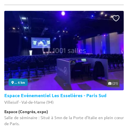
... 6 km
(21)
Espace Evénementiel Les Esselières - Paris Sud
Villejuif - Val-de-Marne (94)
Espace (Congrès, expo)
Salle de séminaire : Situé à 5mn de la Porte d'Italie en plein cœur
de Paris.