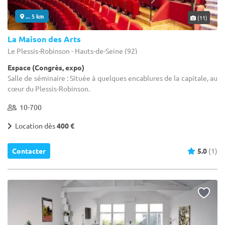
... 5 km
(11)
La Maison des Arts
Le Plessis-Robinson - Hauts-de-Seine (92)
Espace (Congrès, expo)
Salle de séminaire : Située à quelques encablures de la capitale, au
cœur du Plessis-Robinson.
10-700
Location dès
400 €
Contacter
5.0
(1)