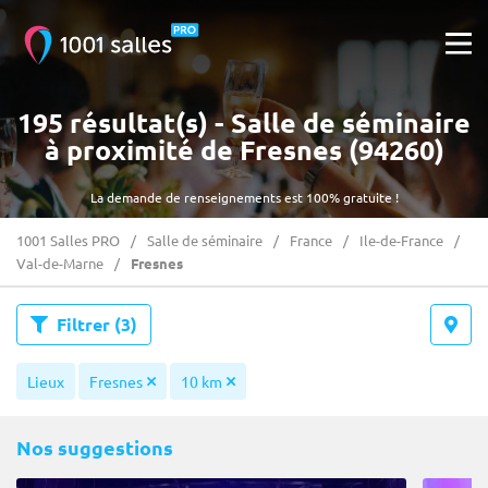
195 résultat(s) - Salle de séminaire
à proximité de Fresnes (94260)
La demande de renseignements est 100% gratuite !
1001 Salles PRO
Salle de séminaire
France
Ile-de-France
Val-de-Marne
Fresnes
Filtrer
(3)
Lieux
Fresnes
10 km
Nos suggestions