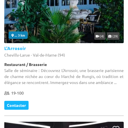
... 3 km
(4)
(29)
L'Arrosoir
Chevilly-Larue - Val-de-Marne (94)
Restaurant / Brasserie
Salle de séminaire : Découvrez L'Arrosoir, une brasserie parisienne
de charme nichée au cœur du Marché de Rungis, où tradition et
élégance se rencontrent. Immergez-vous dans une ambiance ...
19-100
Contacter