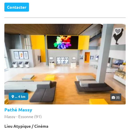
Contacter
... 4 km
(8)
Pathé Massy
Massy - Essonne (91)
Lieu Atypique / Cinéma