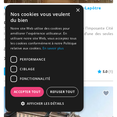
Cité Universitaire – Fondation Biermans-Lapôtre
×
Nos cookies vous veulent
Paris 14 - Paris (75)
du bien
Demeure de caractère / Hôtel particulier
Salle de séminaire : La Fondation fait partie de l'imposante Cité
Notre site Web utilise des cookies pour
améliorer l'expérience utilisateur. En
Internationale Universitaire de Paris. Il s'agit d'une des seules
utilisant notre site Web, vous acceptez tous
maisons possédant un grand jardin.
les cookies conformément à notre Politique
relative aux cookies.
En savoir plus
10-300
Location dès
320 €
PERFORMANCE
CIBLAGE
Contacter
5.0
(1)
FONCTIONNALITÉ
ACCEPTER TOUT
REFUSER TOUT
NOUVEAU
AFFICHER LES DÉTAILS