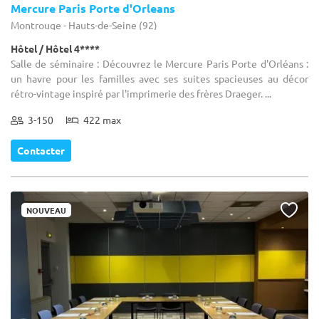
Mercure Paris Porte d'Orleans
Montrouge - Hauts-de-Seine (92)
Hôtel / Hôtel 4****
Salle de séminaire : Découvrez le Mercure Paris Porte d'Orléans :
un havre pour les familles avec ses suites spacieuses au décor
rétro-vintage inspiré par l'imprimerie des frères Draeger. ...
3-150
422 max
Contacter
NOUVEAU