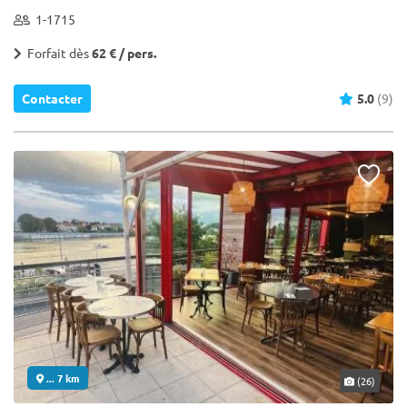
1-1715
Forfait dès
62 € / pers.
Contacter
5.0
(9)
... 7 km
(26)