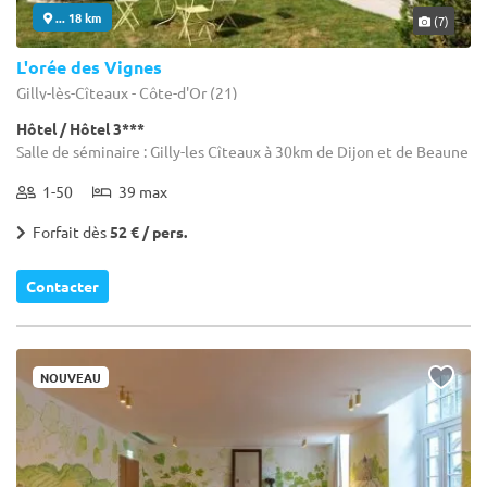
... 18 km
(7)
L'orée des Vignes
Gilly-lès-Cîteaux - Côte-d'Or (21)
Hôtel / Hôtel 3***
Salle de séminaire : Gilly-les Cîteaux à 30km de Dijon et de Beaune
1-50
39 max
Forfait dès
52 € / pers.
Contacter
NOUVEAU