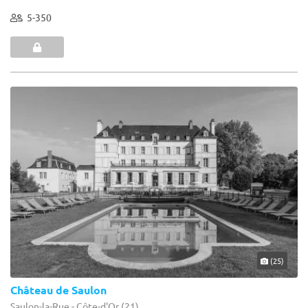
5-350
(25)
Château de Saulon
Saulon-la-Rue - Côte-d'Or (21)