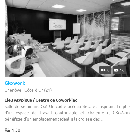
(2)
(17)
Gkowork
Chenôve - Côte-d'Or (21)
Lieu Atypique / Centre de Coworking
Salle de séminaire : 🌿 Un cadre accessible… et inspirant En plus
d’un espace de travail confortable et chaleureux, GKoWork
bénéficie d’un emplacement idéal, à la croisée des ...
1-30