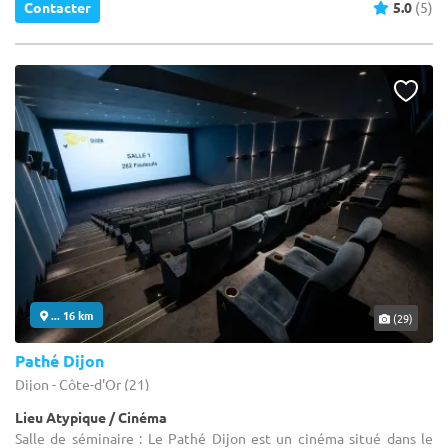
Contacter
5.0
(5)
... 16 km
(29)
Pathé Dijon
Dijon - Côte-d'Or (21)
Lieu Atypique / Cinéma
Salle de séminaire : Le Pathé Dijon est un cinéma situé dans le