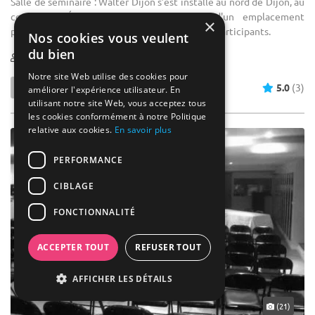
Salle de séminaire : Walter Dijon s’est installé au nord de Dijon, au
cœur de l’Écopôle Valmy et bénéficie d'un emplacement
×
privilégié offrant un accès rapide et facile aux participants.
Nos cookies vous veulent
du bien
-1-40
Notre site Web utilise des cookies pour
5.0
(3)
améliorer l'expérience utilisateur. En
utilisant notre site Web, vous acceptez tous
les cookies conformément à notre Politique
relative aux cookies.
En savoir plus
PERFORMANCE
CIBLAGE
FONCTIONNALITÉ
ACCEPTER TOUT
REFUSER TOUT
AFFICHER LES DÉTAILS
(21)