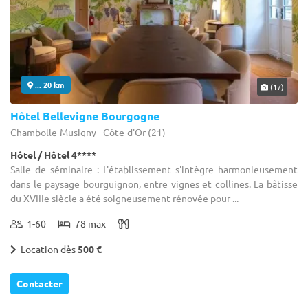
... 20 km
(17)
Hôtel Bellevigne Bourgogne
Chambolle-Musigny - Côte-d'Or (21)
Hôtel / Hôtel 4****
Salle de séminaire : L'établissement s'intègre harmonieusement
dans le paysage bourguignon, entre vignes et collines. La bâtisse
du XVIIIe siècle a été soigneusement rénovée pour ...
1-60
78 max
Location dès
500 €
Contacter