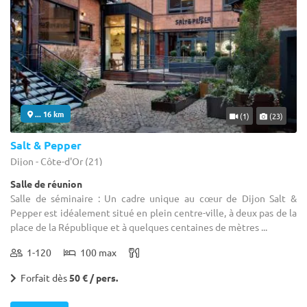
... 16 km
(1)
(23)
Salt & Pepper
Dijon - Côte-d'Or (21)
Salle de réunion
Salle de séminaire : Un cadre unique au cœur de Dijon Salt &
Pepper est idéalement situé en plein centre-ville, à deux pas de la
place de la République et à quelques centaines de mètres ...
1-120
100 max
Forfait dès
50 € / pers.