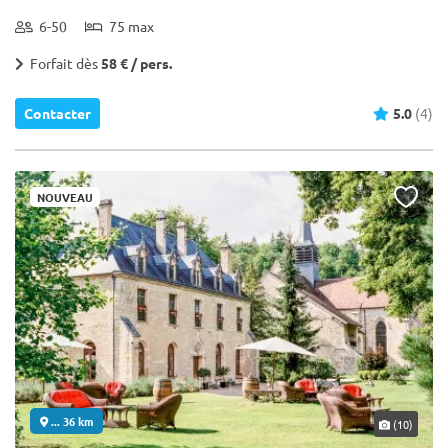
6-50
75 max
Forfait dès
58 € / pers.
Contacter
5.0
(4)
NOUVEAU
... 36 km
(10)