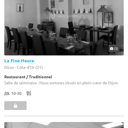
(3)
La Fine Heure
Dijon - Côte-d'Or (21)
Restaurant / Traditionnel
Salle de séminaire : Nous sommes situés en plein cœur de Dijon.
10-30