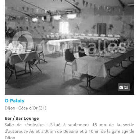
(2)
O Palais
Dijon - Côte-d'Or (21)
Bar / Bar Lounge
Salle de séminaire : Situé à seulement 15 mn de la sortie
d’autoroute A6 et à 30mn de Beaune et à 10mn de la gare tgv de
Dijon