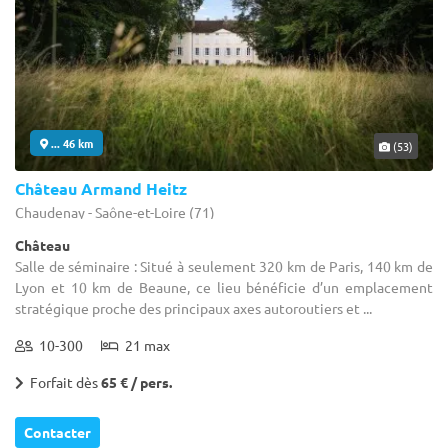
... 46 km
(53)
Château Armand Heitz
Chaudenay - Saône-et-Loire (71)
Château
Salle de séminaire : Situé à seulement 320 km de Paris, 140 km de
Lyon et 10 km de Beaune, ce lieu bénéficie d’un emplacement
stratégique proche des principaux axes autoroutiers et ...
10-300
21 max
Forfait dès
65 € / pers.
Contacter