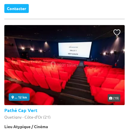
Contacter
... 12 km
(19)
Pathé Cap Vert
Quetigny - Côte-d'Or (21)
Lieu Atypique / Cinéma