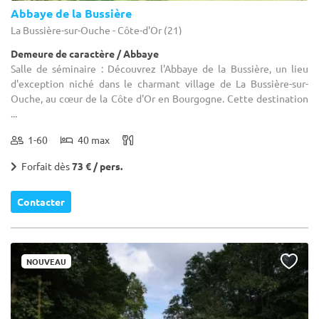
Abbaye de la Bussière
La Bussière-sur-Ouche - Côte-d'Or (21)
Demeure de caractère / Abbaye
Salle de séminaire : Découvrez l'Abbaye de la Bussière, un lieu
d'exception niché dans le charmant village de La Bussière-sur-
Ouche, au cœur de la Côte d'Or en Bourgogne. Cette destination
...
1-60
40 max
Forfait dès
73 € / pers.
Contacter
NOUVEAU