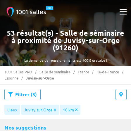
53 résultat(s) - Salle de séminaire
à proximité de Juvisy-sur-Orge
(91260)
La demande de renseignements est 100% gratuite !
1001 Salles PRO
Salle de séminaire
France
Ile-de-France
Essonne
Juvisy-sur-Orge
Filtrer
(3)
Lieux
Juvisy-sur-Orge
10 km
Nos suggestions