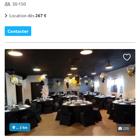
30-150
Location dès
267 €
Contacter
... 2 km
(20)