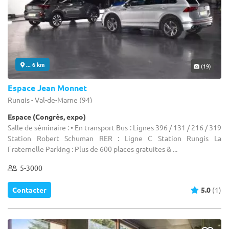
... 6 km
(19)
Espace Jean Monnet
Rungis - Val-de-Marne (94)
Espace (Congrès, expo)
Salle de séminaire : • En transport Bus : Lignes 396 / 131 / 216 / 319
Station Robert Schuman RER : Ligne C Station Rungis La
Fraternelle Parking : Plus de 600 places gratuites & ...
5-3000
Contacter
5.0
(1)