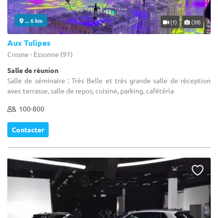
... 6 km
(1)
(39)
Aux Tulipes
Crosne - Essonne (91)
Salle de réunion
Salle de séminaire : Très Belle et très grande salle de réception
avec terrasse, salle de repos, cuisine, parking, cafétéria
100-800
Contacter