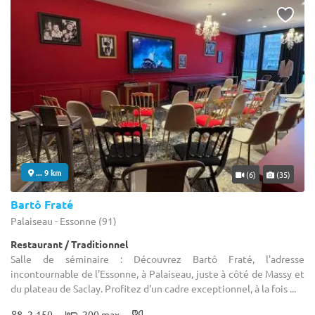
... 9 km
(6)
(35)
Bartô Fraté
Palaiseau - Essonne (91)
Restaurant / Traditionnel
Salle de séminaire : Découvrez Bartô Fraté, l'adresse
incontournable de l'Essonne, à Palaiseau, juste à côté de Massy et
du plateau de Saclay. Profitez d'un cadre exceptionnel, à la fois ...
2-150
200 max