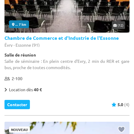
... 7 km
(12)
Chambre de Commerce et d'Industrie de l'Essonne
Évry - Essonne (91)
Salle de réunion
Salle de séminaire : En plein centre d'Evry, 2 min du RER et gare
bus, proche de toutes commodités.
2-100
Location dès
40 €
Contacter
5.0
(4)
NOUVEAU