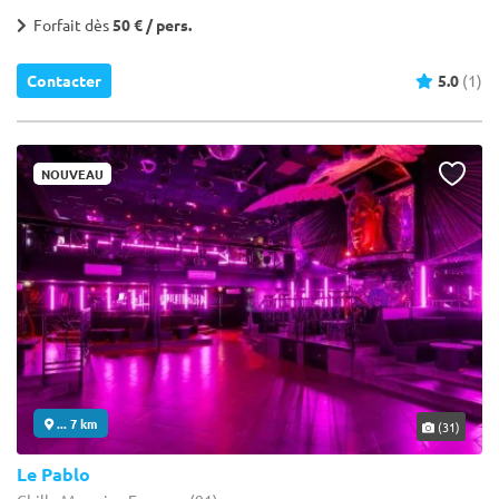
Forfait dès
50 € / pers.
Contacter
5.0
(1)
NOUVEAU
... 7 km
(31)
Le Pablo