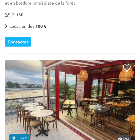
et en bordure immédiate de la forêt.
2-150
Location dès
100 €
Contacter
... 9 km
(26)