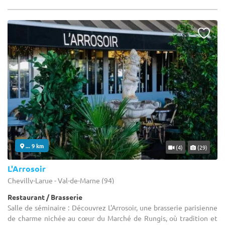
... 9 km
(4)
(29)
L'Arrosoir
Chevilly-Larue - Val-de-Marne (94)
Restaurant / Brasserie
Salle de séminaire : Découvrez L'Arrosoir, une brasserie parisienne
de charme nichée au cœur du Marché de Rungis, où tradition et