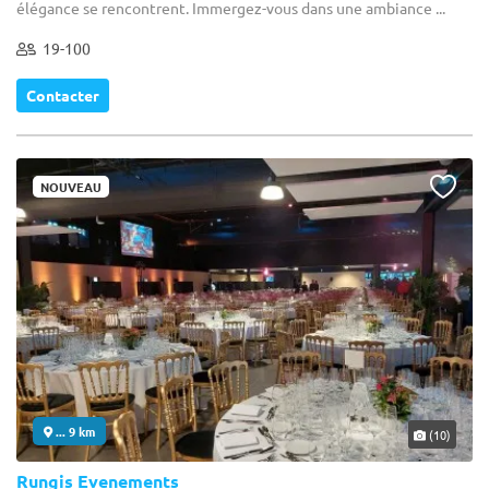
élégance se rencontrent. Immergez-vous dans une ambiance ...
19-100
Contacter
NOUVEAU
... 9 km
(10)
Rungis Evenements