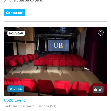
Contacter
NOUVEAU
... 8 km
(25)
Up26 Event
Saulx-les-Chartreux - Essonne (91)