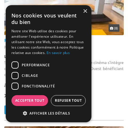
×
Nos cookies vous veulent
du bien
... 9 km
(8)
Notre site Web utilise des cookies pour
améliorer l'expérience utilisateur. En
Pathé Massy
utilisant notre site Web, vous acceptez tous
Massy - Essonne (91)
les cookies conformément à notre Politique
relative aux cookies.
En savoir plus
Lieu Atypique / Cinéma
Salle de séminaire : Situé dans le sud de Paris, ce cinéma s’intègre
PERFORMANCE
dans un tout nouveau quartier Atlantis Grand Ouest bénéficiant
d’un environnement commercial, hôtelier et ...
CIBLAGE
50-395
FONCTIONNALITÉ
Forfait dès
65 € / pers.
ACCEPTER TOUT
REFUSER TOUT
Contacter
AFFICHER LES DÉTAILS