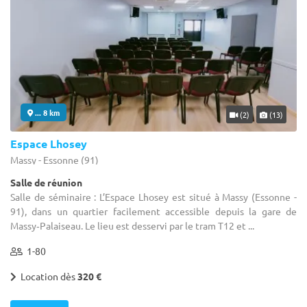
... 8 km
(2)
(13)
Espace Lhosey
Massy - Essonne (91)
Salle de réunion
Salle de séminaire : L’Espace Lhosey est situé à Massy (Essonne -
91), dans un quartier facilement accessible depuis la gare de
Massy‑Palaiseau. Le lieu est desservi par le tram T12 et ...
1-80
Location dès
320 €