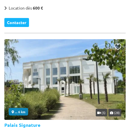
Location dès
600 €
Contacter
... 6 km
(5)
(28)
Palais Signature