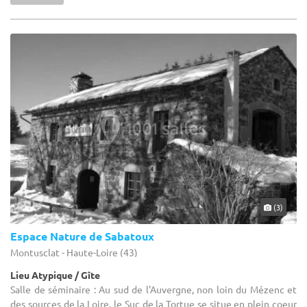
(3)
Espace Nature de Sabatoux
Montusclat - Haute-Loire (43)
Lieu Atypique / Gîte
Salle de séminaire : Au sud de l'Auvergne, non loin du Mézenc et
des sources de la Loire, le Suc de la Tortue se situe en plein coeur