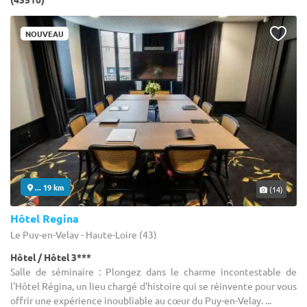
NOUVEAU
... 19 km
(14)
Hôtel Regina
Le Puy-en-Velay - Haute-Loire (43)
Hôtel / Hôtel 3***
Salle de séminaire : Plongez dans le charme incontestable de
l'Hôtel Régina, un lieu chargé d'histoire qui se réinvente pour vous
offrir une expérience inoubliable au cœur du Puy-en-Velay. ...