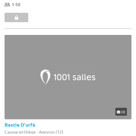
1-50
(0)
Bastie D'urfé
Causse-et-Diège - Aveyron (12)