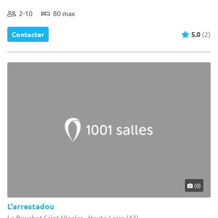
2-10
80 max
Contacter
5.0
(2)
(0)
L'arrestadou
Le Bouchet-Saint-Nicolas - Haute-Loire (43)