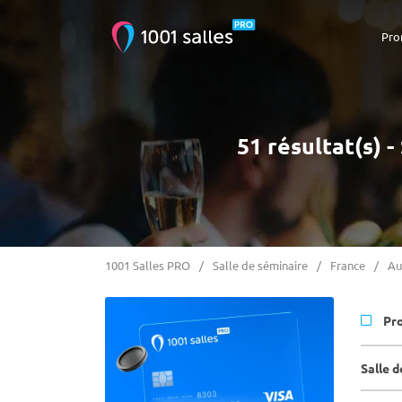
Pro
51 résultat(s) 
1001 Salles PRO
Salle de séminaire
France
Au
Pr
Salle 