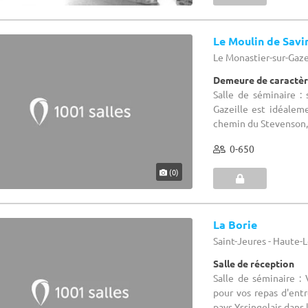
Le Moulin de Savi
Le Monastier-sur-Gazei
Demeure de caractèr
Salle de séminaire :
Gazeille est idéaleme
chemin du Stevenson, l
0-650
(0)
La Borie
Saint-Jeures - Haute-L
Salle de réception
Salle de séminaire :
pour vos repas d'entr
pays Yssingelais dans l