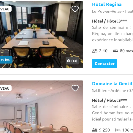
Hôtel Regina
VEAU
Le Puy-en-Velay - Hau
Hôtel / Hôtel 3***
Salle de séminaire 
Régina, un lieu char
expérience inoubliable
2-10
80 ma
. 19 km
(14)
Contacter
Domaine la Genti
VEAU
Satillieu - Ardèche (0
Hôtel / Hôtel 3***
Salle de séminaire 
Gentilhommière vous
idéal pour stimuler la c
9-250
196 