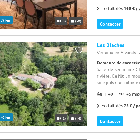
Forfait dès
169 € / 
. 39 km
(3)
(50)
Contacter
Les Blaches
Vernoux-en-Vivarais -
Demeure de caractèr
Salle de séminaire : 
rivière. Ce fût un mou
soie puis une colonie
1-40
45 ma
Forfait dès
75 € / p
. 40 km
(2)
(14)
Contacter