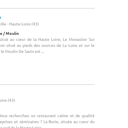
n
lle - Haute-Loire (43)
e / Moulin
 situé au cœur de la Haute Loire, Le Monastier Sur
nt situé au pieds des sources de La Loire et sur le
e Moulin De Savin est ...
oire (43)
 Vous recherchez un restaurant calme et de qualité
eprises et séminaires ? La Borie, située au cœur du
e sud de la Haute-Loire ...