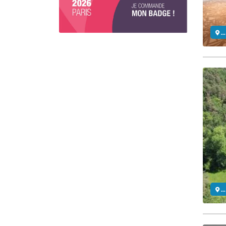
..
..