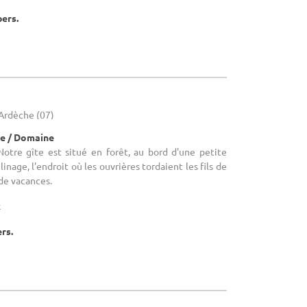
pers.
 Ardèche (07)
e / Domaine
Notre gîte est situé en forêt, au bord d'une petite
linage, l'endroit où les ouvrières tordaient les fils de
 de vacances.
x
ers.