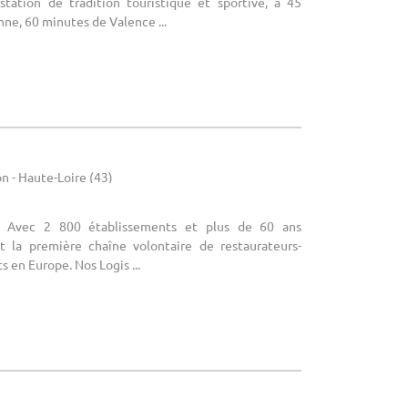
tation de tradition touristique et sportive, à 45
nne, 60 minutes de Valence ...
 - Haute-Loire (43)
 : Avec 2 800 établissements et plus de 60 ans
st la première chaîne volontaire de restaurateurs-
 en Europe. Nos Logis ...
e