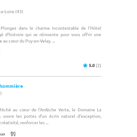
te-Loire (43)
: Plongez dans le charme incontestable de l'Hôtel
gé d'histoire qui se réinvente pour vous offrir une
 au cœur du Puy-en-Velay. ...
x
5.0
(2)
lhommière
7)
: Niché au cœur de l'Ardèche Verte, le Domaine La
 ouvre les portes d'un écrin naturel d'exception,
réativité, renforcer les ...
max