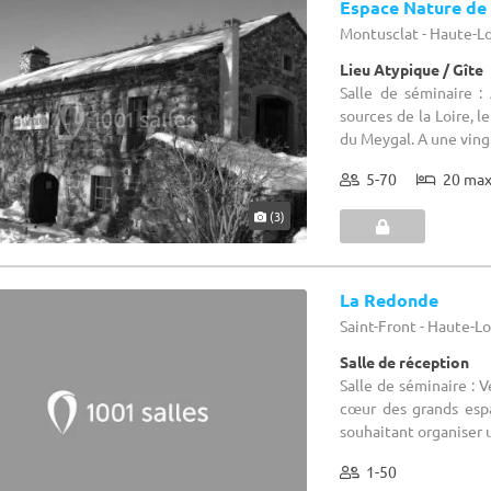
Espace Nature de
Montusclat - Haute-Lo
Lieu Atypique / Gîte
Salle de séminaire 
sources de la Loire, l
du Meygal. A une vingt
5-70
20 ma
(3)
La Redonde
Saint-Front - Haute-Lo
Salle de réception
Salle de séminaire : V
cœur des grands esp
souhaitant organiser u
1-50