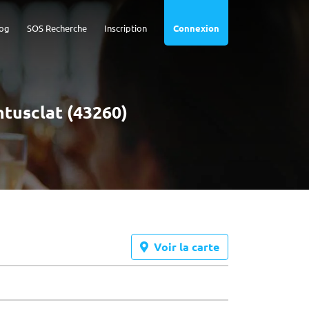
og
SOS Recherche
Inscription
Connexion
ntusclat (43260)
Voir la carte