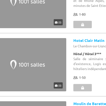
et de Rhône Alpes, s
minutes de Saint Etie
1-80
(0)
Hotel Clair Matin
Le Chambon-sur-Lignon
Hôtel / Hôtel 3***
Salle de séminaire
d'existence, Logis e
hôteliers indépendants
1-50
(0)
Moulin de Barett