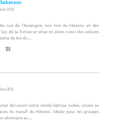
 Sabatoux
ire (43)
: Au sud de l'Auvergne, non loin du Mézenc et des
e Suc de la Tortue se situe en plein coeur des volcans
aine de km du ...
x
ire (43)
enez découvrir notre vieille bâtisse isolée, située au
aces du massif du Mézenc. Idéale pour les groupes
n séminaire au ...