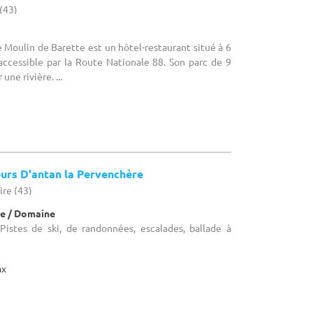
 (43)
e Moulin de Barette est un hôtel-restaurant situé à 6
accessible par la Route Nationale 88. Son parc de 9
une rivière. ...
urs D'antan la Pervenchère
ire (43)
e / Domaine
 Pistes de ski, de randonnées, escalades, ballade à
ax