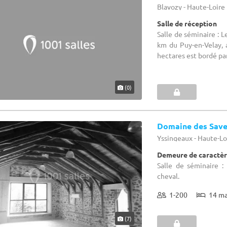
Blavozy - Haute-Loire
Salle de réception
Salle de séminaire : L
km du Puy-en-Velay, 
hectares est bordé par 
(0)
Domaine des Save
Yssingeaux - Haute-Lo
Demeure de caractèr
Salle de séminaire :
cheval.
1-200
14 m
(7)