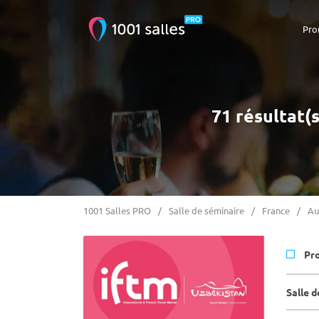
Pro
71 résultat(
1001 Salles PRO
Salle de séminaire
France
Au
Pr
Salle 