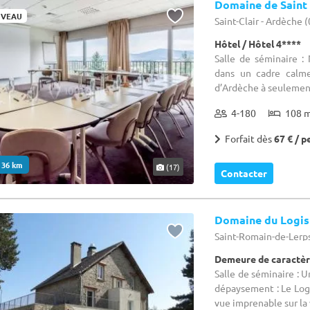
Domaine de Saint 
VEAU
Saint-Clair - Ardèche 
Hôtel / Hôtel 4****
Salle de séminaire :
dans un cadre calme
d’Ardèche à seulement
4-180
108 
Forfait dès
67 € / p
. 36 km
(17)
Contacter
Domaine du Logis
Saint-Romain-de-Lerps
Demeure de caractèr
Salle de séminaire : U
dépaysement : Le Logi
vue imprenable sur la 