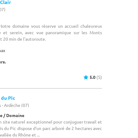
Clair
(07)
 Notre domaine vous réserve un accueil chaleureux
 et serein, avec vue panoramique sur les Monts
 20 min de l'autoroute.
max
ers.
5.0
(5)
 du Pic
 - Ardèche (07)
e / Domaine
n site naturel exceptionnel pour conjuguer travail et
s du Pic dispose d'un parc arboré de 2 hectares avec
vallée du Rhône et ...