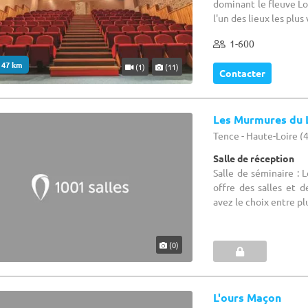
dominant le fleuve Lo
l'un des lieux les plus 
1-600
. 47 km
(1)
(11)
Contacter
Les Murmures du 
Tence - Haute-Loire (
Salle de réception
Salle de séminaire : 
offre des salles et 
avez le choix entre plu
(0)
L'ours Maçon