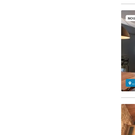
NOU
..