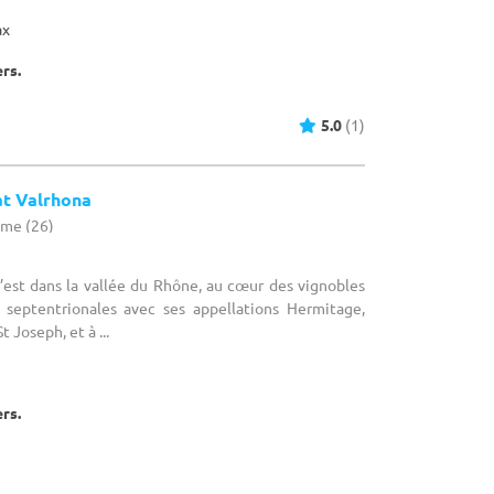
ax
ers.
5.0
(1)
at Valrhona
ôme (26)
C’est dans la vallée du Rhône, au cœur des vignobles
septentrionales avec ses appellations Hermitage,
 Joseph, et à ...
ers.