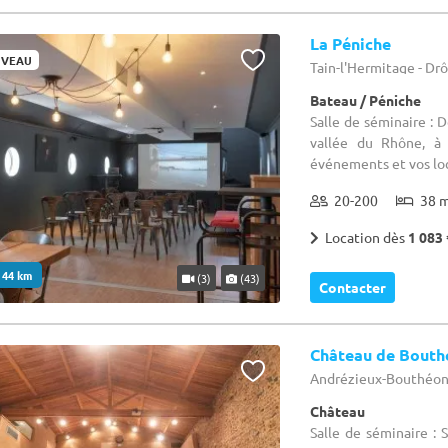
La Péniche
VEAU
Tain-l'Hermitage - Dr
Bateau / Péniche
Salle de séminaire : 
vallée du Rhône, à 
événements et vos loc
20-200
38 
Location dès
1 083 
. 44 km
(3)
(43)
Contacter
Château de Bouth
Andrézieux-Bouthéon 
Château
Salle de séminaire : 