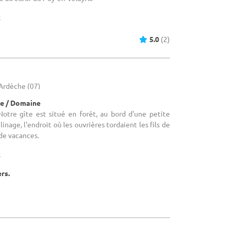
x
5.0
(2)
 Ardèche (07)
e / Domaine
Notre gîte est situé en forêt, au bord d'une petite
linage, l'endroit où les ouvrières tordaient les fils de
 de vacances.
x
ers.