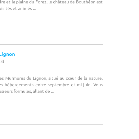
ire et la plaine du Forez, le château de Bouthéon est
visités et animés ...
Lignon
43)
Les Murmures du Lignon, situé au cœur de la nature,
des hébergements entre septembre et mi-juin. Vous
sieurs formules, allant de ...