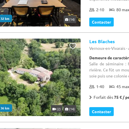
2-10
80 ma
. 32 km
(14)
Contacter
Les Blaches
Vernoux-en-Vivarais -
Demeure de caractèr
Salle de séminaire : 
rivière. Ce fût un mou
soie puis une colonie
1-40
45 ma
Forfait dès
75 € / p
. 36 km
(2)
(14)
Contacter