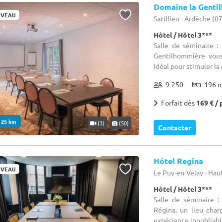
Domaine la Genti
VEAU
Satillieu - Ardèche (0
Hôtel / Hôtel 3***
Salle de séminaire 
Gentilhommière vous
idéal pour stimuler la c
9-250
196 
Forfait dès
169 € / 
. 25 km
(3)
(50)
Contacter
Hôtel Regina
VEAU
Le Puy-en-Velay - Hau
Hôtel / Hôtel 3***
Salle de séminaire 
Régina, un lieu char
expérience inoubliable