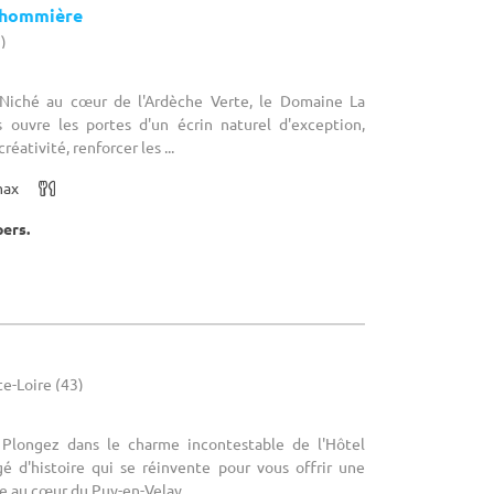
lhommière
7)
: Niché au cœur de l'Ardèche Verte, le Domaine La
 ouvre les portes d'un écrin naturel d'exception,
réativité, renforcer les ...
max
pers.
te-Loire (43)
: Plongez dans le charme incontestable de l'Hôtel
gé d'histoire qui se réinvente pour vous offrir une
 au cœur du Puy-en-Velay. ...