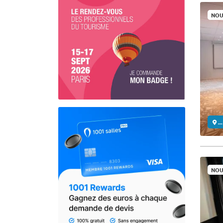
NOU
..
NOU