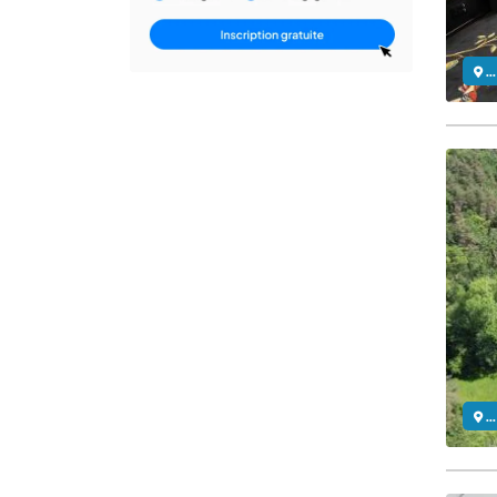
..
..