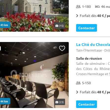
1-180
46 m
Forfait dès
40 € / p
. 43 km
(15)
Contacter
La Cité du Chocol
Tain-l'Hermitage - Dr
Salle de réunion
Salle de séminaire : 
des Côtes du Rhône 
Crozes Hermitage et St
5-150
Forfait dès
48 € / p
. 44 km
(23)
Contacter