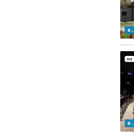
..
RSE
..