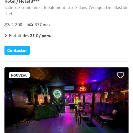
Hôtel / Hôtel 3***
Salle de séminaire : Idéalement situé dans l'écoquartier Bastide
Niel.
1-200
377 max
Forfait dès
25 € / pers.
Contacter
NOUVEAU