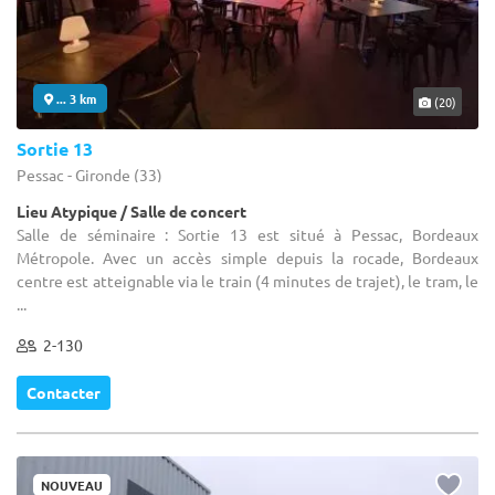
... 3 km
(20)
Sortie 13
Pessac - Gironde (33)
Lieu Atypique / Salle de concert
Salle de séminaire : Sortie 13 est situé à Pessac, Bordeaux
Métropole. Avec un accès simple depuis la rocade, Bordeaux
centre est atteignable via le train (4 minutes de trajet), le tram, le
...
2-130
Contacter
NOUVEAU