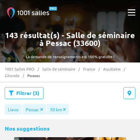
143 résultat(s) - Salle de séminaire
à Pessac (33600)
La demande de renseignements est 100% gratuite !
1001 Salles PRO
Salle de séminaire
France
Aquitaine
Gironde
Pessac
Filtrer
(3)
Lieux
Pessac
50 km
Nos suggestions