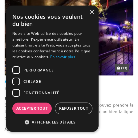
×
Nos cookies vous veulent
du bien
Notre site Web utilise des cookies pour
améliorer l'expérience utilisateur. En
utilisant notre site Web, vous acceptez tous
les cookies conformément à notre Politique
relative aux cookies.
En savoir plus
... 7 km
(13)
PERFORMANCE
Alcazar
CIBLAGE
Bordeaux - Gironde (33)
FONCTIONNALITÉ
Bar / Bar à cocktails
Salle de séminaire : Pour vous y rendre, vous pouvez prendre la
ACCEPTER TOUT
REFUSER TOUT
ligne C du tramway jusqu’à la station Grand Parc ou bien la ligne
de bus n°9 jusqu'à l'arrêt Ravezie.
AFFICHER LES DÉTAILS
15-170