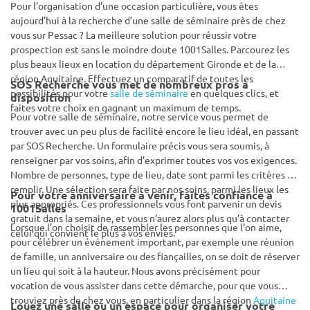
Pour l’organisation d’une occasion particulière, vous êtes
aujourd’hui à la recherche d’une salle de séminaire près de chez
vous sur Pessac ? La meilleure solution pour réussir votre
prospection est sans le moindre doute 1001Salles. Parcourez les
plus beaux lieux en location du département Gironde et de la
région Aquitaine. Effectuez un comparatif de toutes les
SOS Recherche vous met de nombreux pros à
possibilités pour votre
salle de séminaire
en quelques clics, et
disposition
faites votre choix en gagnant un maximum de temps.
Pour votre salle de séminaire, notre service vous permet de
trouver avec un peu plus de facilité encore le lieu idéal, en passant
par SOS Recherche. Un formulaire précis vous sera soumis, à
renseigner par vos soins, afin d’exprimer toutes vos vos exigences.
Nombre de personnes, type de lieu, date sont parmi les critères à
remplir. Une sélection sera faite par nos soins, parmi les lieux les
Pour votre anniversaire à venir, faites confiance à
plus appropriés. Ces professionnels vous font parvenir un devis
1001Salles
gratuit dans la semaine, et vous n’aurez alors plus qu’à contacter
Lorsque l’on choisit de rassembler les personnes que l’on aime,
celui qui convient le plus à vos envies.
pour célébrer un événement important, par exemple une réunion
de famille, un anniversaire ou des fiançailles, on se doit de réserver
un lieu qui soit à la hauteur. Nous avons précisément pour
vocation de vous assister dans cette démarche, pour que vous
trouviez près de chez vous, en particulier dans la région
Aquitaine
Louez une salle ou un espace pour organiser votre