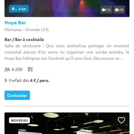
... 6 km
(1)
(9)
Hope Bar
Mérignac - Gironde (33)
Bar / Bar à cocktails
Salle de séminaire : Que vous souhaitiez partager un moment
convivial autour d’un verre ou organiser une soirée animée, le
Hope Bar Mérignac est l’endroit qu’il vous faut. Découvrez un ...
6-200
Forfait dès
4 € / pers.
Contacter
NOUVEAU