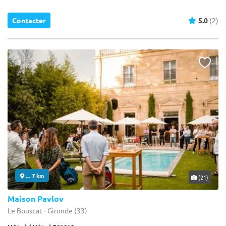
Contacter
5.0
(2)
... 7 km
(21)
Maison Pavlov
Le Bouscat - Gironde (33)