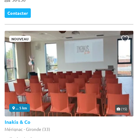
Contacter
NOUVEAU
... 5 km
(15)
Inakis & Co
Mérignac - Gironde (33)