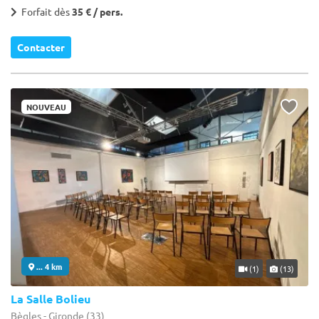
Forfait dès
35 € / pers.
Contacter
NOUVEAU
... 4 km
(1)
(13)
La Salle Bolieu
Bègles - Gironde (33)