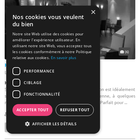
×
Nos cookies vous veulent
du bien
Notre site Web utilise des cookies pour
améliorer l'expérience utilisateur. En
utilisant notre site Web, vous acceptez tous
les cookies conformément à notre Politique
(6)
relative aux cookies.
En savoir plus
Kyriad La Roche Sur Yon
PERFORMANCE
La Roche-sur-Yon - Vendée (85)
Hôtel / Hôtel 3***
CIBLAGE
Salle de séminaire : L'hôtel Kyriad La Roche sur Yon est idéalement
FONCTIONNALITÉ
situé dans le centre de la préfecture Vendéenne, à quelques
minutes seulement de la gare et du centre-ville. Parfait pour ...
ACCEPTER TOUT
REFUSER TOUT
1-120
130 max
AFFICHER LES DÉTAILS