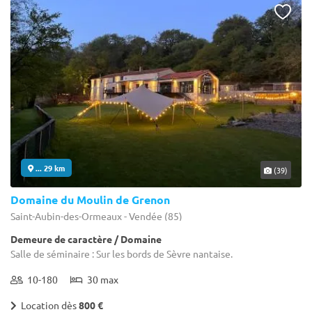
... 29 km
(39)
Domaine du Moulin de Grenon
Saint-Aubin-des-Ormeaux - Vendée (85)
Demeure de caractère / Domaine
Salle de séminaire : Sur les bords de Sèvre nantaise.
10-180
30 max
Location dès
800 €