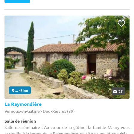
... 45 km
(21)
La Raymondière
Vernoux-en-Gâtine - Deux-Sèvres (79)
Salle de réunion
Salle de séminaire : Au cœur de la gâtine, la famille Maury vous
accueille à la ferme de la Raymondière, un site calme et convivial,