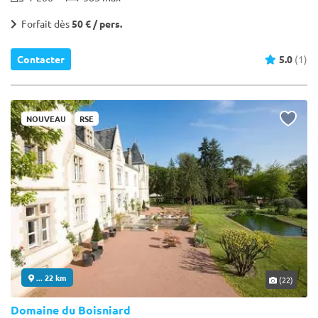
Forfait dès
50 € / pers.
Contacter
5.0
(1)
NOUVEAU
RSE
... 22 km
(22)
Domaine du Boisniard