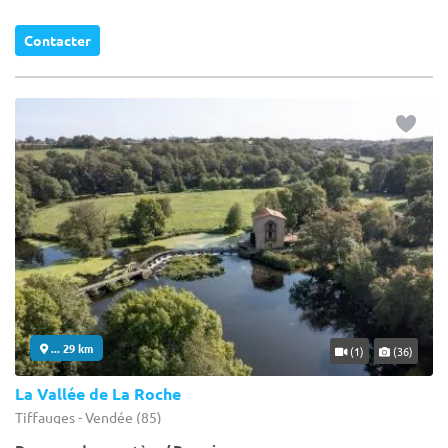
Contacter
... 29 km
(1)
(36)
La Vallée de La Roche
Tiffauges - Vendée (85)