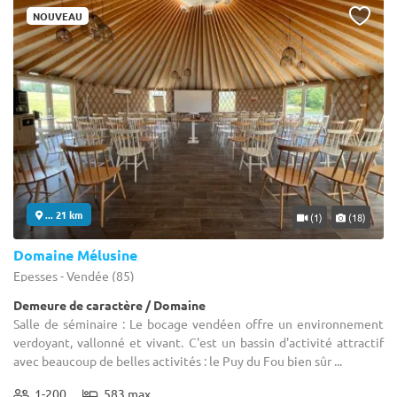
NOUVEAU
... 21 km
(1)
(18)
Domaine Mélusine
Epesses - Vendée (85)
Demeure de caractère / Domaine
Salle de séminaire : Le bocage vendéen offre un environnement
verdoyant, vallonné et vivant. C'est un bassin d'activité attractif
avec beaucoup de belles activités : le Puy du Fou bien sûr ...
1-200
583 max