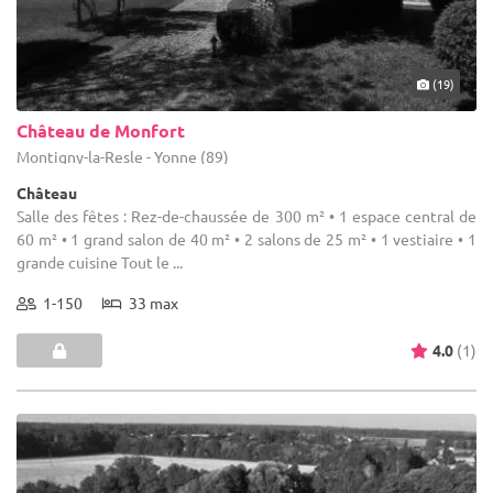
(19)
Château de Monfort
Montigny-la-Resle - Yonne (89)
Château
Salle des fêtes : Rez-de-chaussée de 300 m² • 1 espace central de
60 m² • 1 grand salon de 40 m² • 2 salons de 25 m² • 1 vestiaire • 1
grande cuisine Tout le ...
1-150
33 max
4.0
(1)