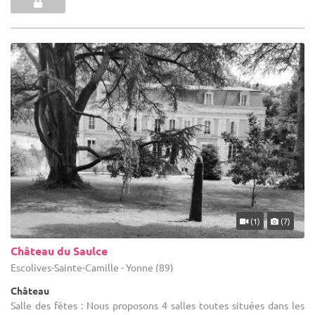
(1)
(7)
Château du Saulce
Escolives-Sainte-Camille - Yonne (89)
Château
Salle des fêtes : Nous proposons 4 salles toutes situées dans les