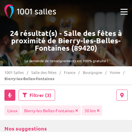
24 résultat(s) - Salle des fêtes à
proximité de Bierry-les-Belles-
Fontaines (89420)
La demande de renseignements est 100% gratuite !
1001 Salles
Salle des fêtes
France
Bourgogne
Yonne
Bierry-les-Belles-Fontaines
Filtrer
(3)
Lieux
Bierry-les-Belles-Fontaines
50 km
Nos suggestions