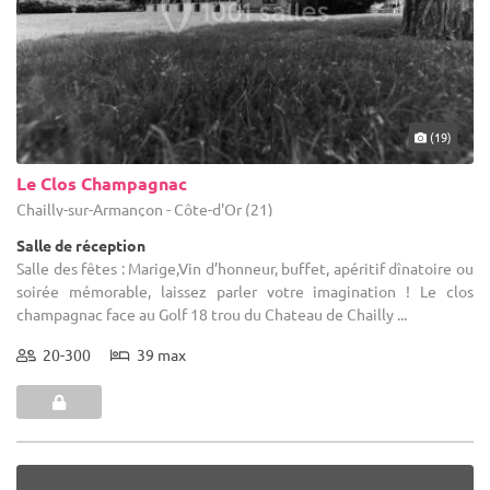
(19)
Le Clos Champagnac
Chailly-sur-Armançon - Côte-d'Or (21)
Salle de réception
Salle des fêtes : Marige,Vin d’honneur, buffet, apéritif dînatoire ou
soirée mémorable, laissez parler votre imagination ! Le clos
champagnac face au Golf 18 trou du Chateau de Chailly ...
20-300
39 max