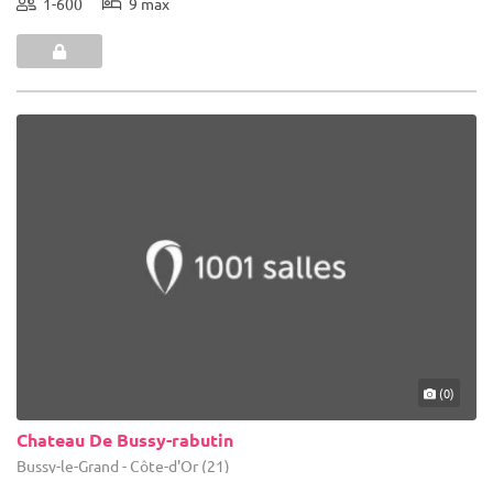
1-600
9 max
(0)
Chateau De Bussy-rabutin
Bussy-le-Grand - Côte-d'Or (21)