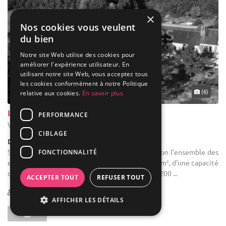
×
Nos cookies vous veulent
du bien
Notre site Web utilise des cookies pour
améliorer l'expérience utilisateur. En
utilisant notre site Web, vous acceptez tous
les cookies conformément à notre Politique
(6)
relative aux cookies.
En savoir plus
La Ferme Du Vieux Château
PERFORMANCE
Vanlay - Aube (10)
CIBLAGE
Demeure de caractère / Domaine
Salle des fêtes : Nous mettons à votre disposition l’ensemble des
FONCTIONNALITÉ
espaces : - Une grande salle de réception de 200m², d'une capacité
de 120 personnes en disposition conférence, et 200 ...
ACCEPTER TOUT
REFUSER TOUT
60-180
110 max
AFFICHER LES DÉTAILS