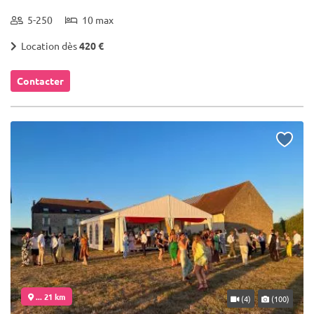
5-250
10 max
Location dès
420 €
Contacter
... 21 km
(4)
(100)