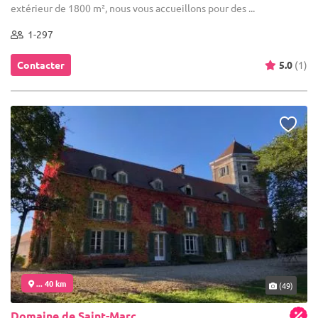
extérieur de 1800 m², nous vous accueillons pour des ...
1-297
Contacter
5.0
(1)
... 40 km
(49)
Domaine de Saint-Marc