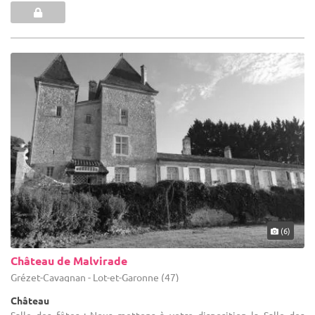
(6)
Château de Malvirade
Grézet-Cavagnan - Lot-et-Garonne (47)
Château