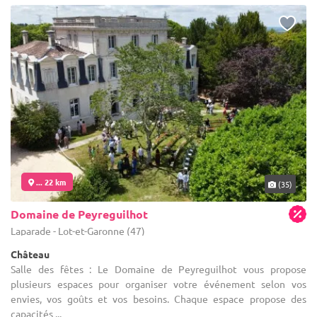
... 22 km
(35)
Domaine de Peyreguilhot
Laparade - Lot-et-Garonne (47)
Château
Salle des fêtes : Le Domaine de Peyreguilhot vous propose
plusieurs espaces pour organiser votre événement selon vos
envies, vos goûts et vos besoins. Chaque espace propose des
capacités ...