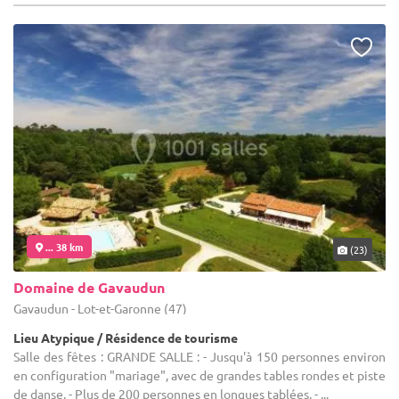
... 38 km
(23)
Domaine de Gavaudun
Gavaudun - Lot-et-Garonne (47)
Lieu Atypique / Résidence de tourisme
Salle des fêtes : GRANDE SALLE : - Jusqu'à 150 personnes environ
en configuration "mariage", avec de grandes tables rondes et piste
de danse. - Plus de 200 personnes en longues tablées. - ...