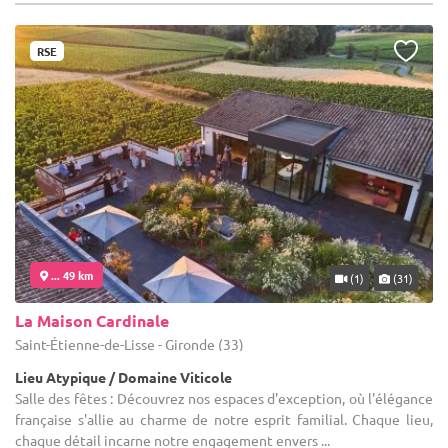
RSE
... 49 km
(1)
(31)
La Maison Cardinale
Saint-Étienne-de-Lisse - Gironde (33)
Lieu Atypique / Domaine Viticole
Salle des fêtes : Découvrez nos espaces d'exception, où l'élégance
française s'allie au charme de notre esprit familial. Chaque lieu,
chaque détail incarne notre engagement envers ...