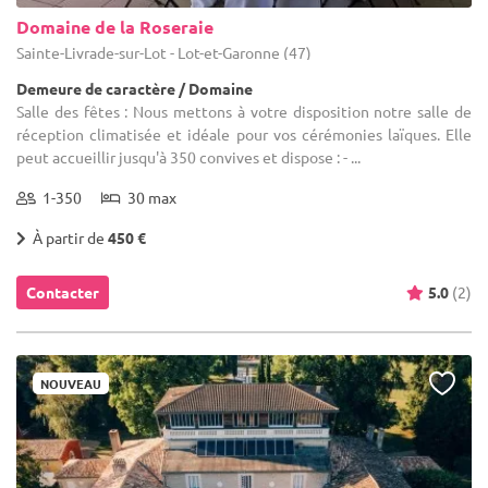
Domaine de la Roseraie
Sainte-Livrade-sur-Lot - Lot-et-Garonne (47)
Demeure de caractère / Domaine
Salle des fêtes : Nous mettons à votre disposition notre salle de
réception climatisée et idéale pour vos cérémonies laïques. Elle
peut accueillir jusqu'à 350 convives et dispose : - ...
1-350
30 max
À partir de
450 €
Contacter
5.0
(2)
NOUVEAU