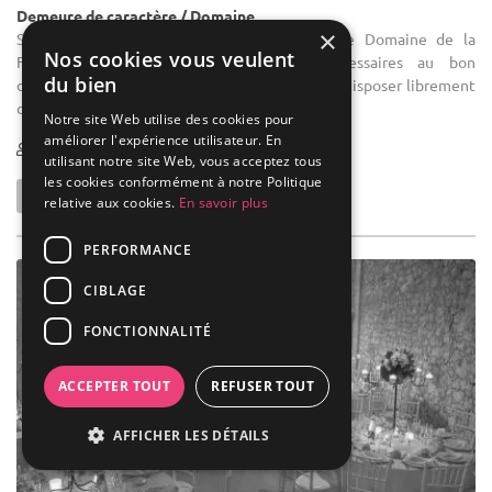
Demeure de caractère / Domaine
×
Salle des fêtes : Demeure du 19e siècle, le Domaine de la
Nos cookies vous veulent
Fauconnie regroupe tous les atouts nécessaires au bon
du bien
déroulement de votre réception. Vous pourrez disposer librement
des 42 ...
Notre site Web utilise des cookies pour
améliorer l'expérience utilisateur. En
1-250
24 max
utilisant notre site Web, vous acceptez tous
les cookies conformément à notre Politique
relative aux cookies.
En savoir plus
PERFORMANCE
CIBLAGE
FONCTIONNALITÉ
ACCEPTER TOUT
REFUSER TOUT
AFFICHER LES DÉTAILS