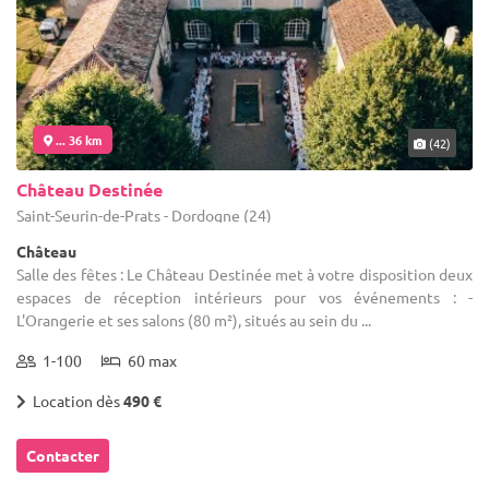
... 36 km
(42)
Château Destinée
Saint-Seurin-de-Prats - Dordogne (24)
Château
Salle des fêtes : Le Château Destinée met à votre disposition deux
espaces de réception intérieurs pour vos événements : -
L'Orangerie et ses salons (80 m²), situés au sein du ...
1-100
60 max
Location dès
490 €
Contacter