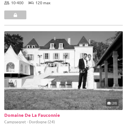
10-400
120 max
(20)
Domaine De La Fauconnie
Campsegret - Dordogne (24)