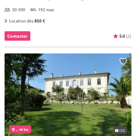
30-300
192 max
Location dès
850 €
Contacter
5.0
(2)
... 44 km
(52)