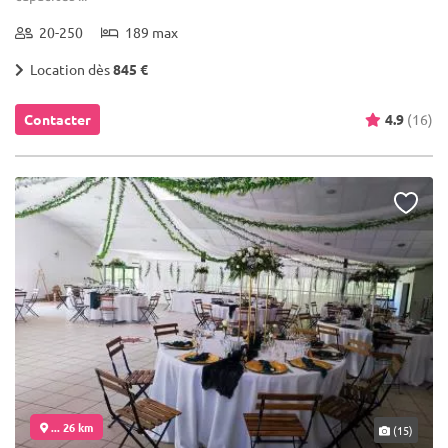
20-250
189 max
Location dès
845 €
Contacter
4.9
(16)
... 26 km
(15)