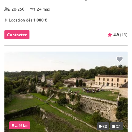
20-250
24 max
Location dès
1 000 €
Contacter
4.9
(13)
... 49 km
(2)
(21)