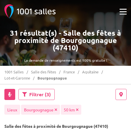
31 résultat(s) - Salle des fêtes à
proximité de Bourgougnague
(47410)
La demande de renseignements est 100% gratuite !
1001 Salles
Salle des fêtes
France
Aquitaine
Lot-et-Garonne
Bourgougnague
Filtrer
(3)
Lieux
Bourgougnague
50 km
Salle des fêtes à proximité de Bourgougnague (47410)