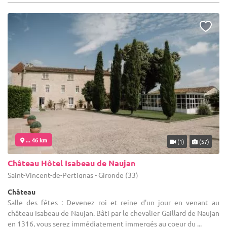
... 46 km
(1)
(57)
Château Hôtel Isabeau de Naujan
Saint-Vincent-de-Pertignas - Gironde (33)
Château
Salle des fêtes : Devenez roi et reine d'un jour en venant au
château Isabeau de Naujan. Bâti par le chevalier Gaillard de Naujan
en 1316, vous serez immédiatement immergés au coeur du ...