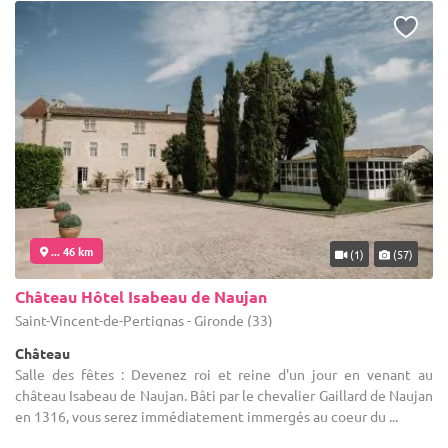
... 46 km
(1)
(57)
Château Hôtel Isabeau de Naujan
Saint-Vincent-de-Pertignas - Gironde (33)
Château
Salle des fêtes : Devenez roi et reine d'un jour en venant au
château Isabeau de Naujan. Bâti par le chevalier Gaillard de Naujan
en 1316, vous serez immédiatement immergés au coeur du ...