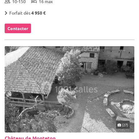
10-150
16 max
Forfait dès
4 950 €
Contacter
(27)
Château de Monteton