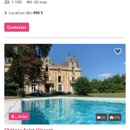
1-100
60 max
Location dès
490 €
Contacter
... 43 km
(2)
(11)
Château Saint Vincent