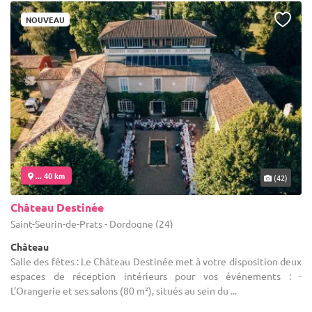
NOUVEAU
... 40 km
(42)
Château Destinée
Saint-Seurin-de-Prats - Dordogne (24)
Château
Salle des fêtes : Le Château Destinée met à votre disposition deux
espaces de réception intérieurs pour vos événements : -
L'Orangerie et ses salons (80 m²), situés au sein du ...