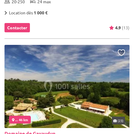
20-250
24 max
Location dès
1 000 €
Contacter
4.9
(13)
... 46 km
(23)
Domaine de Gavaudun