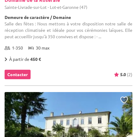
Sainte-Livrade-sur-Lot - Lot-et-Garonne (47)
Demeure de caractère / Domaine
Salle des fêtes : Nous mettons à votre disposition notre salle de
réception climatisée et idéale pour vos cérémonies laïques. Elle
peut accueillir jusqu'à 350 convives et dispose : - ...
1-350
30 max
À partir de
450 €
Contacter
5.0
(2)