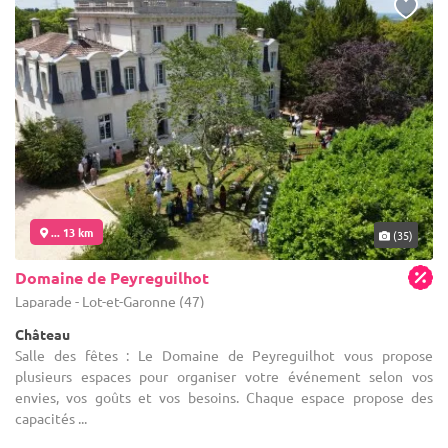
... 13 km
(35)
Domaine de Peyreguilhot
Laparade - Lot-et-Garonne (47)
Château
Salle des fêtes : Le Domaine de Peyreguilhot vous propose
plusieurs espaces pour organiser votre événement selon vos
envies, vos goûts et vos besoins. Chaque espace propose des
capacités ...