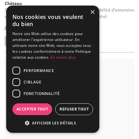
Château
×
Salle des fêtes : - Jusqu'à 220 invités assis. - Possibilité d'extension
Nos cookies vous veulent
sur une terrasse attenante de 150 m² (prévoir tente)
du bien
2-300
Notre site Web utilise des cookies pour
améliorer l'expérience utilisateur. En
utilisant notre site Web, vous acceptez tous
les cookies conformément à notre Politique
relative aux cookies.
En savoir plus
PERFORMANCE
CIBLAGE
FONCTIONNALITÉ
ACCEPTER TOUT
REFUSER TOUT
AFFICHER LES DÉTAILS
(8)
(98)