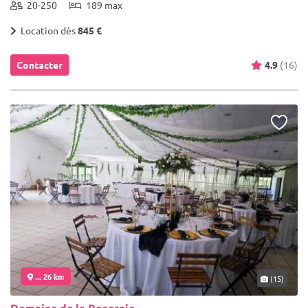
20-250
189 max
Location dès
845 €
Contacter
4.9
(16)
... 26 km
(15)
Domaine de la Roseraie