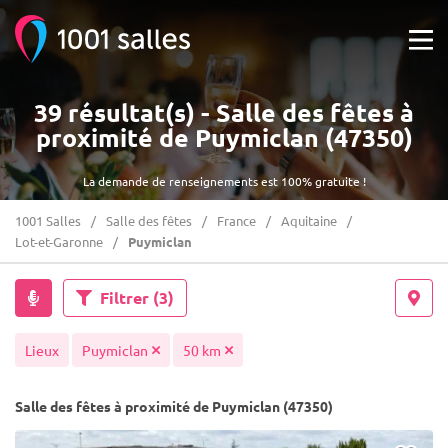
39 résultat(s) - Salle des fêtes à
proximité de Puymiclan (47350)
La demande de renseignements est 100% gratuite !
1001 Salles
Salle des fêtes
France
Aquitaine
Lot-et-Garonne
Puymiclan
Filtrer
(3)
Lieux
Puymiclan
50 km
Salle des fêtes à proximité de Puymiclan (47350)