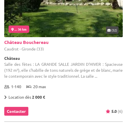
... 36 km
(52)
Château Bouchereau
Caudrot - Gironde (33)
Château
Salle des fêtes : LA GRANDE SALLE JARDIN D'HIVER : Spacieuse
(192 m²), elle s’habille de tons naturels de grège et de blanc, marie
le contemporain avec le style traditionnel. La salle ...
1-140
20 max
Location dès
2 000 €
Contacter
5.0
(6)