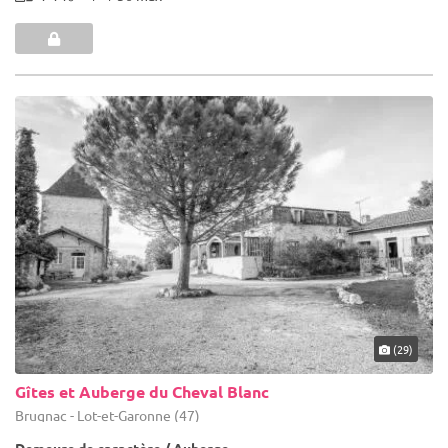
(29)
Gîtes et Auberge du Cheval Blanc
Brugnac - Lot-et-Garonne (47)