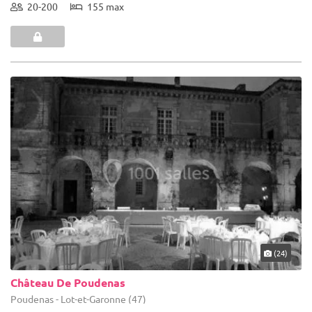
20-200
155 max
(24)
Château De Poudenas
Poudenas - Lot-et-Garonne (47)