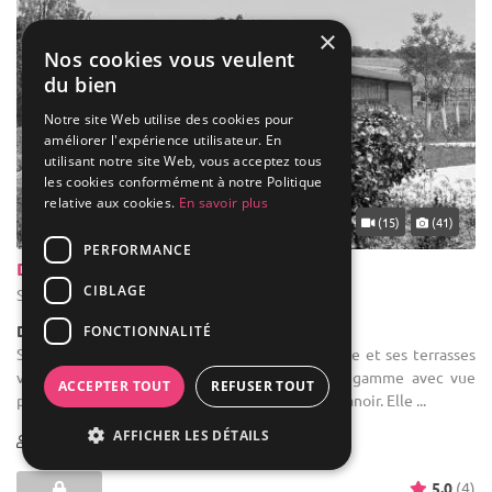
×
Nos cookies vous veulent
du bien
Notre site Web utilise des cookies pour
améliorer l'expérience utilisateur. En
utilisant notre site Web, vous acceptez tous
les cookies conformément à notre Politique
relative aux cookies.
En savoir plus
(15)
(41)
PERFORMANCE
Domaine Lasalle Saint Créac
CIBLAGE
Saint-Créac - Gers (32)
Demeure de caractère / Domaine
FONCTIONNALITÉ
Salle des fêtes : Pour vos réceptions, l'Orangerie et ses terrasses
vous offrent un cadre et un confort haut de gamme avec vue
ACCEPTER TOUT
REFUSER TOUT
panoramique sur la vallée de Saint-Créac et le Manoir. Elle ...
AFFICHER LES DÉTAILS
1-200
44 max
5.0
(4)