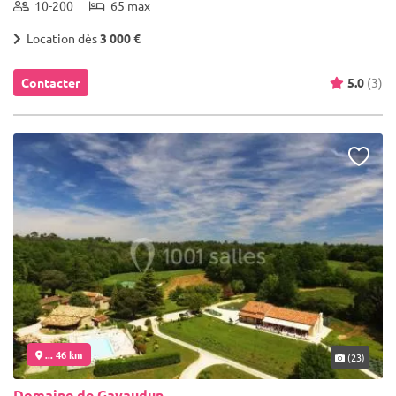
10-200
65 max
Location dès
3 000 €
Contacter
5.0
(3)
... 46 km
(23)
Domaine de Gavaudun