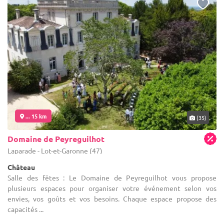
... 15 km
(35)
Domaine de Peyreguilhot
Laparade - Lot-et-Garonne (47)
Château
Salle des fêtes : Le Domaine de Peyreguilhot vous propose
plusieurs espaces pour organiser votre événement selon vos
envies, vos goûts et vos besoins. Chaque espace propose des
capacités ...