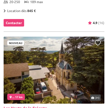
20-250
189 max
Location dès
845 €
Contacter
4.9
(16)
NOUVEAU
... 17 km
(31)
Les Hauts de la Frégate