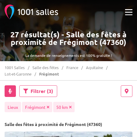
27 résultat(s) - Salle des fêtes à
proximité de Frégimont (47360)
La demande de renseignements est 100% gratuite !
1001 Salles
Salle des fêtes
France
Aquitaine
Lot-et-Garonne
Frégimont
Filtrer
(3)
Lieux
Frégimont
50 km
Salle des fêtes à proximité de Frégimont (47360)