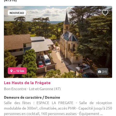
NOUVEAU
... 12 km
(31)
Les Hauts de la Frégate
Bon-Encontre - Lot-et-Garonne (47)
Demeure de caractère / Domaine
Salle des fêtes : ESPACE LA FREGATE - Salle de réception
modulable de 300m², climatisée, accès PMR - Capacité jusqu'à 250
personnes en cocktail, 160 personnes assises - Équipement ...