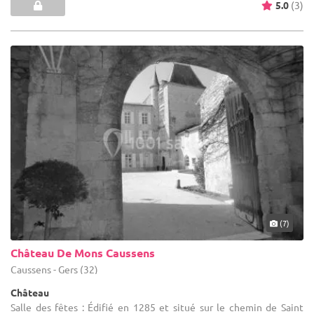
5.0
(3)
(7)
Château De Mons Caussens
Caussens - Gers (32)
Château
Salle des fêtes : Édifié en 1285 et situé sur le chemin de Saint