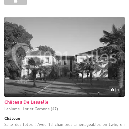
(7)
Château De Lassalle
Laplume - Lot-et-Garonne (47)
Château
Salle des fêtes : Avec 18 chambres aménageables en twin, en