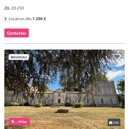
20-250
Location dès
1 200 €
Contacter
NOUVEAU
... 19 km
(44)