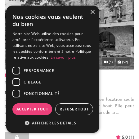
×
Nos cookies vous veulent
du bien
Notre site Web utilise des cookies pour
améliorer l'expérience utilisateur. En
utilisant notre site Web, vous acceptez tous
les cookies conformément à notre Politique
relative aux cookies.
En savoir plus
(1)
(52)
PERFORMANCE
Moulin de Salazar
CIBLAGE
Montbarla - Tarn-et-Garonne (82)
Demeure de caractère / Maison d’hôte
FONCTIONNALITÉ
Salle des fêtes : Nos espaces sont disponibles en location seule
pour tout évènement en journée sauf Juillet Aout. Elle peut
ACCEPTER TOUT
REFUSER TOUT
également servir comme salle pour vos enfants lors de la ...
AFFICHER LES DÉTAILS
5-90
16 max
5.0
(1)