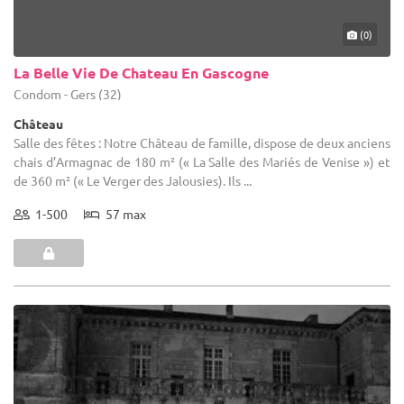
(0)
La Belle Vie De Chateau En Gascogne
Condom - Gers (32)
Château
Salle des fêtes : Notre Château de famille, dispose de deux anciens
chais d’Armagnac de 180 m² (« La Salle des Mariés de Venise ») et
de 360 m² (« Le Verger des Jalousies). Ils ...
1-500
57 max