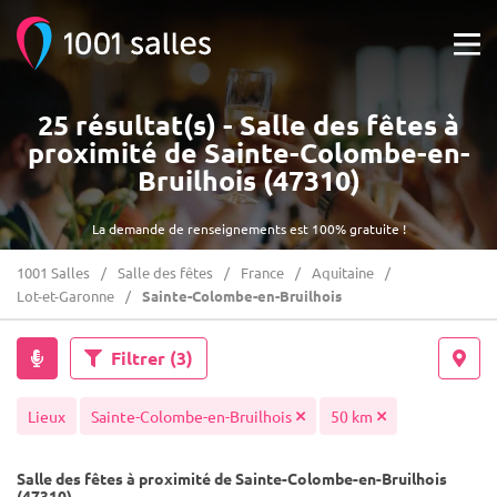
25 résultat(s) - Salle des fêtes à
proximité de Sainte-Colombe-en-
Bruilhois (47310)
La demande de renseignements est 100% gratuite !
1001 Salles
Salle des fêtes
France
Aquitaine
Lot-et-Garonne
Sainte-Colombe-en-Bruilhois
Filtrer
(3)
Lieux
Sainte-Colombe-en-Bruilhois
50 km
Salle des fêtes à proximité de Sainte-Colombe-en-Bruilhois
(47310)