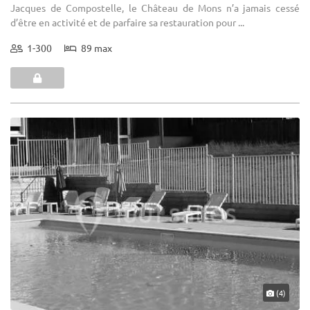
Jacques de Compostelle, le Château de Mons n’a jamais cessé
d’être en activité et de parfaire sa restauration pour ...
1-300
89 max
(4)