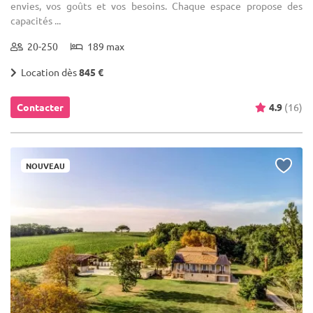
envies, vos goûts et vos besoins. Chaque espace propose des
capacités ...
20-250
189 max
Location dès
845 €
Contacter
4.9
(16)
NOUVEAU