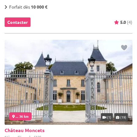
Forfait dès
10 000 €
Contacter
5.0
(4)
... 36 km
(1)
(19)
Château Moncets