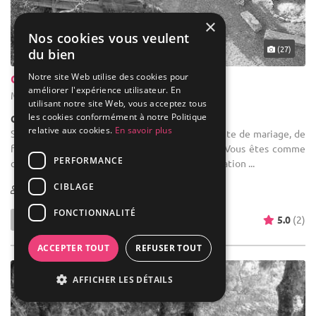
×
Nos cookies vous veulent
(27)
du bien
Notre site Web utilise des cookies pour
Château de Monteton
améliorer l'expérience utilisateur. En
Monteton - Lot-et-Garonne (47)
utilisant notre site Web, vous acceptez tous
les cookies conformément à notre Politique
Château
relative aux cookies.
En savoir plus
Salle des fêtes : Vous souhaitez réaliser votre fête de mariage, de
famille, entre amis, au Château de Monteton : Vous êtes comme
PERFORMANCE
chez vous et nous sommes à votre service ! - Location ...
CIBLAGE
1-100
40 max
FONCTIONNALITÉ
5.0
(2)
ACCEPTER TOUT
REFUSER TOUT
AFFICHER LES DÉTAILS