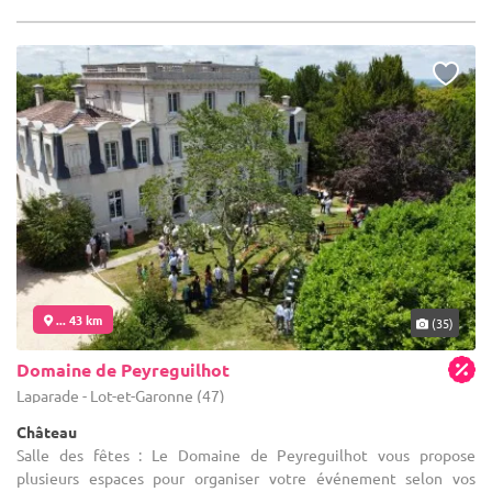
... 43 km
(35)
Domaine de Peyreguilhot
Laparade - Lot-et-Garonne (47)
Château
Salle des fêtes : Le Domaine de Peyreguilhot vous propose
plusieurs espaces pour organiser votre événement selon vos