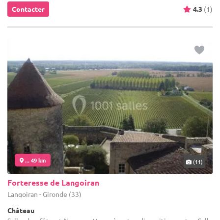
Contacter
4.3
(1)
... 49 km
(11)
Forteresse de Langoiran
Langoiran - Gironde (33)
Château