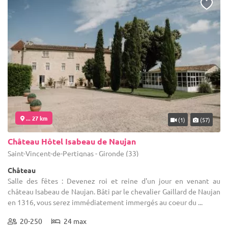
... 27 km
(1)
(57)
Château Hôtel Isabeau de Naujan
Saint-Vincent-de-Pertignas - Gironde (33)
Château
Salle des fêtes : Devenez roi et reine d'un jour en venant au
château Isabeau de Naujan. Bâti par le chevalier Gaillard de Naujan
en 1316, vous serez immédiatement immergés au coeur du ...
20-250
24 max