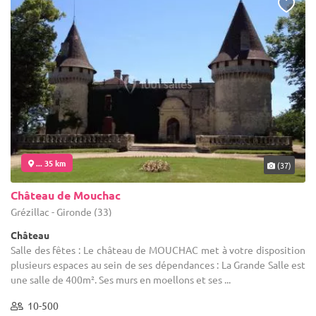
... 35 km
(37)
Château de Mouchac
Grézillac - Gironde (33)
Château
Salle des fêtes : Le château de MOUCHAC met à votre disposition
plusieurs espaces au sein de ses dépendances : La Grande Salle est
une salle de 400m². Ses murs en moellons et ses ...
10-500