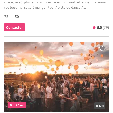
space, avec plusieurs sous-espaces pouvant être définis suivant
vos besoins : salle à manger / bar / piste de dance / ...
1-150
Contacter
5.0
(29)
... 47 km
(23)