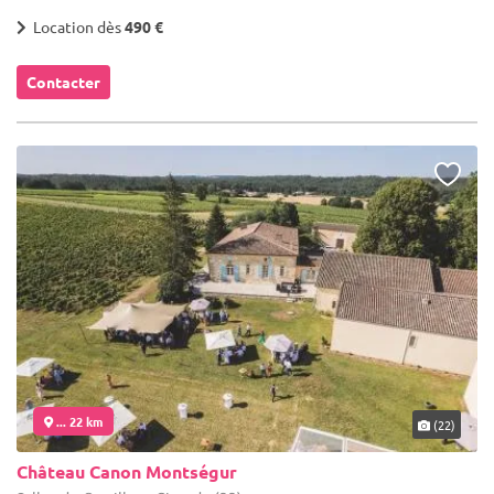
Location dès
490 €
Contacter
... 22 km
(22)
Château Canon Montségur