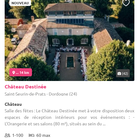
NOUVEAU
... 14 km
(42)
Château Destinée
Saint-Seurin-de-Prats - Dordogne (24)
Château
Salle des fêtes : Le Château Destinée met à votre disposition deux
espaces de réception intérieurs pour vos événements : -
L'Orangerie et ses salons (80 m²), situés au sein du ...
1-100
60 max