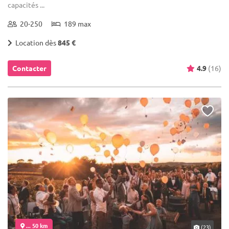
capacités ...
20-250
189 max
Location dès
845 €
Contacter
4.9
(16)
... 50 km
(23)