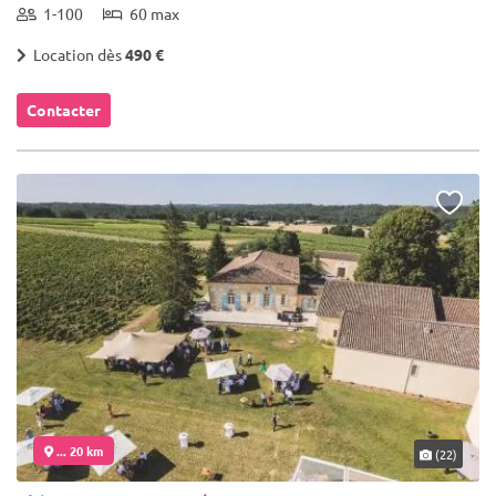
1-100
60 max
Location dès
490 €
Contacter
... 20 km
(22)