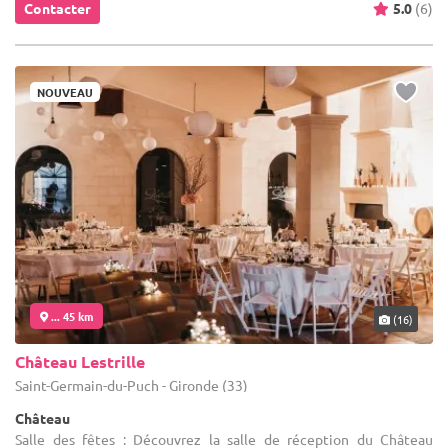
Contacter
5.0
(6)
NOUVEAU
... 45 km
(16)
Château Lestrille
Saint-Germain-du-Puch - Gironde (33)
Château
Salle des fêtes : Découvrez la salle de réception du Château