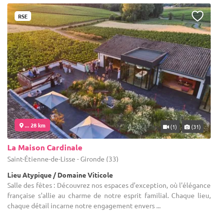
RSE
... 28 km
(1)
(31)
La Maison Cardinale
Saint-Étienne-de-Lisse - Gironde (33)
Lieu Atypique / Domaine Viticole
Salle des fêtes : Découvrez nos espaces d'exception, où l'élégance
française s'allie au charme de notre esprit familial. Chaque lieu,
chaque détail incarne notre engagement envers ...