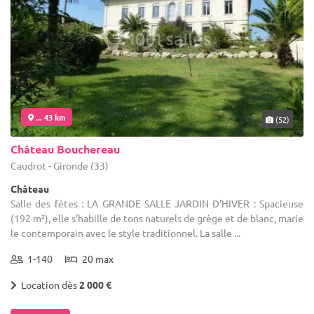
... 43 km
(52)
Château Bouchereau
Caudrot - Gironde (33)
Château
Salle des fêtes : LA GRANDE SALLE JARDIN D'HIVER : Spacieuse
(192 m²), elle s’habille de tons naturels de grège et de blanc, marie
le contemporain avec le style traditionnel. La salle ...
1-140
20 max
Location dès
2 000 €