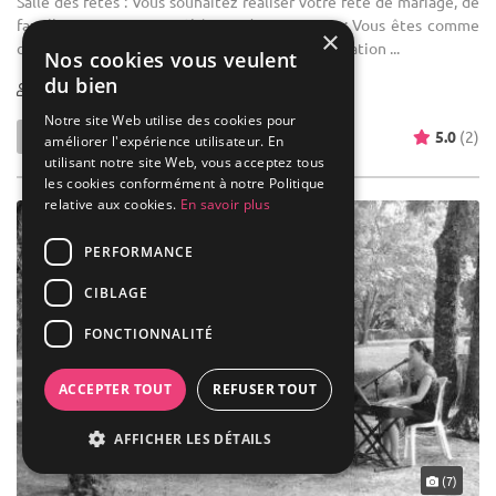
Salle des fêtes : Vous souhaitez réaliser votre fête de mariage, de
famille, entre amis, au Château de Monteton : Vous êtes comme
×
chez vous et nous sommes à votre service ! - Location ...
Nos cookies vous veulent
du bien
1-100
40 max
Notre site Web utilise des cookies pour
5.0
(2)
améliorer l'expérience utilisateur. En
utilisant notre site Web, vous acceptez tous
les cookies conformément à notre Politique
relative aux cookies.
En savoir plus
PERFORMANCE
CIBLAGE
FONCTIONNALITÉ
ACCEPTER TOUT
REFUSER TOUT
AFFICHER LES DÉTAILS
(7)