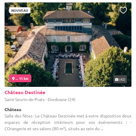
NOUVEAU
... 15 km
(42)
Château Destinée
Saint-Seurin-de-Prats - Dordogne (24)
Château
Salle des fêtes : Le Château Destinée met à votre disposition deux
espaces de réception intérieurs pour vos événements : -
L'Orangerie et ses salons (80 m²), situés au sein du ...