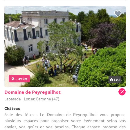
... 49 km
(35)
Domaine de Peyreguilhot
Laparade - Lot-et-Garonne (47)
Château
Salle des fêtes : Le Domaine de Peyreguilhot vous propose
plusieurs espaces pour organiser votre événement selon vos
envies, vos goûts et vos besoins. Chaque espace propose des