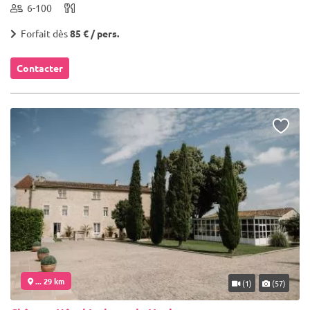
6-100
Forfait dès
85 € / pers.
Contacter
... 29 km
(1)
(57)