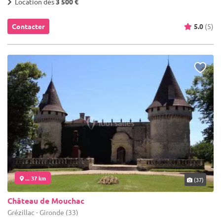
Location dès
3 500 €
Contacter
5.0
(5)
... 37 km
(37)
Château de Mouchac
Grézillac - Gironde (33)