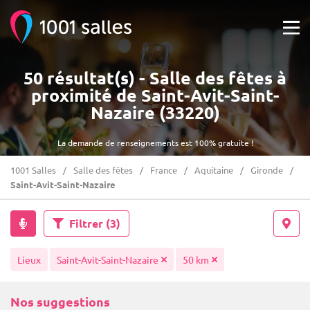
50 résultat(s) - Salle des fêtes à
proximité de Saint-Avit-Saint-
Nazaire (33220)
La demande de renseignements est 100% gratuite !
1001 Salles
Salle des fêtes
France
Aquitaine
Gironde
Saint-Avit-Saint-Nazaire
Filtrer
(3)
Lieux
Saint-Avit-Saint-Nazaire
50 km
Nos suggestions