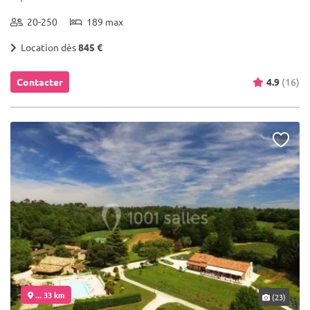
20-250
189 max
Location dès
845 €
Contacter
4.9
(16)
... 33 km
(23)