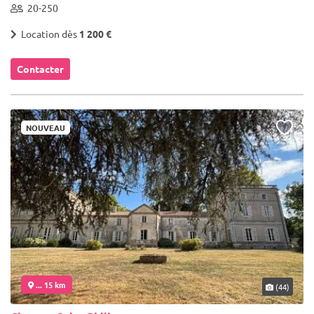
20-250
Location dès
1 200 €
Contacter
NOUVEAU
... 15 km
(44)