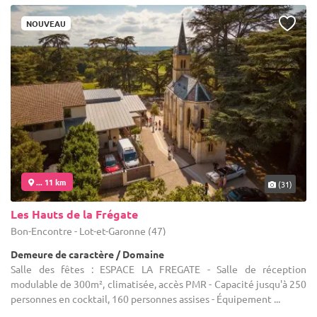
NOUVEAU
... 11 km
(31)
Les Hauts de la Frégate
Bon-Encontre - Lot-et-Garonne (47)
Demeure de caractère / Domaine
Salle des fêtes : ESPACE LA FREGATE - Salle de réception
modulable de 300m², climatisée, accès PMR - Capacité jusqu'à 250
personnes en cocktail, 160 personnes assises - Équipement ...