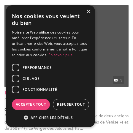
×
Nos cookies vous veulent
du bien
Notre site Web utilise des cookies pour
améliorer l'expérience utilisateur. En
utilisant notre site Web, vous acceptez tous
les cookies conformément à notre Politique
relative aux cookies.
En savoir plus
PERFORMANCE
CIBLAGE
(0)
FONCTIONNALITÉ
La Belle Vie De Chateau En Gascogne
Condom - Gers (32)
ACCEPTER TOUT
REFUSER TOUT
Château
Salle des fêtes : Notre Château de famille, dispose de deux anciens
AFFICHER LES DÉTAILS
chais d’Armagnac de 180 m² (« La Salle des Mariés de Venise ») et
de 360 m² (« Le Verger des Jalousies). Ils ...