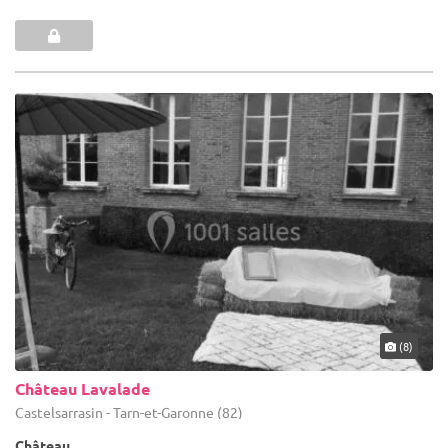
(8)
Château Lavalade
Castelsarrasin - Tarn-et-Garonne (82)
Château