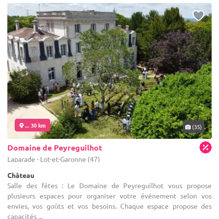
... 30 km
(35)
Domaine de Peyreguilhot
Laparade - Lot-et-Garonne (47)
Château
Salle des fêtes : Le Domaine de Peyreguilhot vous propose
plusieurs espaces pour organiser votre événement selon vos
envies, vos goûts et vos besoins. Chaque espace propose des
capacités ...