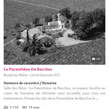
(16)
La Parenthèse De Bacchus
Buzet-sur-Baïse - Lot-et-Garonne (47)
Demeure de caractère / Domaine
Salle des fêtes : La Parenthèse de Bacchus, un espace insolite au
coeur du Domaine de Michelet vous accueille pour tous vos
évènements. Prenez les clés de la Parenthèse de Bacchus le ...
1-110
14 max