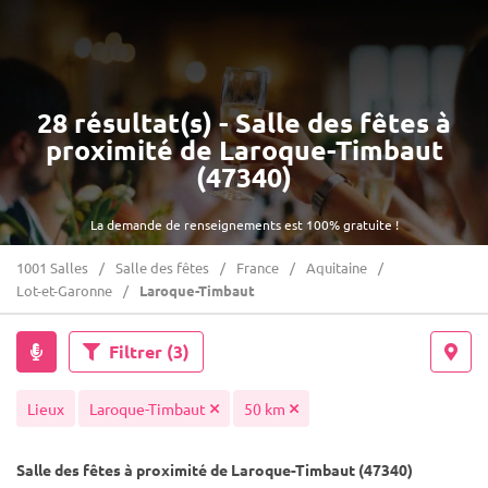
28 résultat(s) - Salle des fêtes à
proximité de Laroque-Timbaut
(47340)
La demande de renseignements est 100% gratuite !
1001 Salles
Salle des fêtes
France
Aquitaine
Lot-et-Garonne
Laroque-Timbaut
Filtrer
(3)
Lieux
Laroque-Timbaut
50 km
Salle des fêtes à proximité de Laroque-Timbaut (47340)