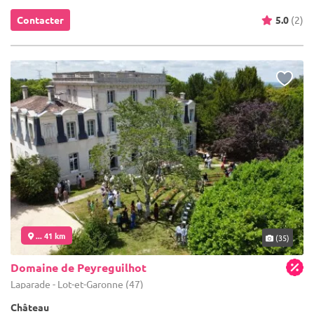
Contacter
5.0
(2)
... 41 km
(35)
Domaine de Peyreguilhot
Laparade - Lot-et-Garonne (47)
Château