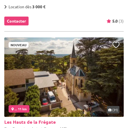
Location dès
3 000 €
Contacter
5.0
(3)
NOUVEAU
... 11 km
(31)
Les Hauts de la Frégate