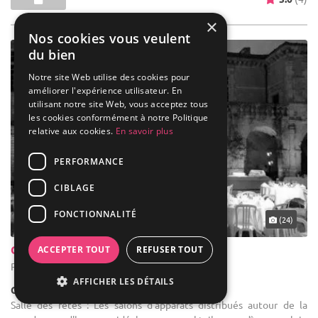
×
Nos cookies vous veulent
du bien
Notre site Web utilise des cookies pour
améliorer l'expérience utilisateur. En
utilisant notre site Web, vous acceptez tous
les cookies conformément à notre Politique
relative aux cookies.
En savoir plus
PERFORMANCE
CIBLAGE
FONCTIONNALITÉ
(24)
Château De Poudenas
ACCEPTER TOUT
REFUSER TOUT
Poudenas - Lot-et-Garonne (47)
AFFICHER LES DÉTAILS
Château
Salle des fêtes : Les salons d'apparats distribués autour de la