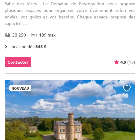
Salle des fêtes : Le Domaine de Peyreguilhot vous propose
plusieurs espaces pour organiser votre événement selon vos
envies, vos goûts et vos besoins. Chaque espace propose des
capacités ...
20-250
189 max
Location dès
845 €
Contacter
4.9
(16)
NOUVEAU