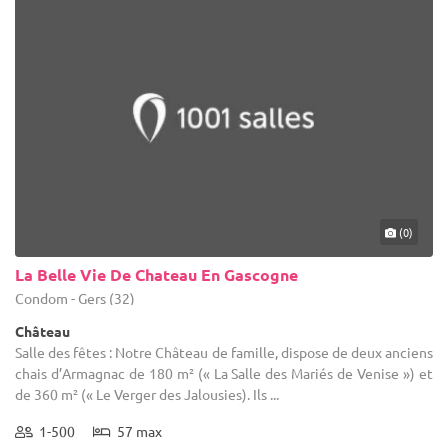
(0)
La Belle Vie De Chateau En Gascogne
Condom - Gers (32)
Château
Salle des fêtes : Notre Château de famille, dispose de deux anciens
chais d’Armagnac de 180 m² (« La Salle des Mariés de Venise ») et
de 360 m² (« Le Verger des Jalousies). Ils ...
1-500
57 max