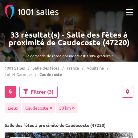
33 résultat(s) - Salle des fêtes à
proximité de Caudecoste (47220)
La demande de renseignements est 100% gratuite !
1001 Salles
Salle des fêtes
France
Aquitaine
Lot-et-Garonne
Caudecoste
Filtrer
(3)
Lieux
Caudecoste
50 km
Salle des fêtes à proximité de Caudecoste (47220)