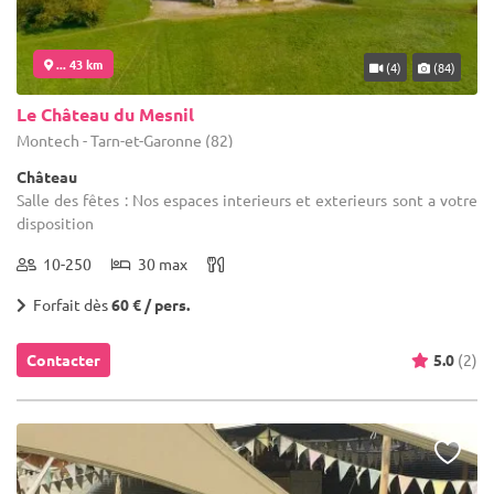
... 43 km
(4)
(84)
Le Château du Mesnil
Montech - Tarn-et-Garonne (82)
Château
Salle des fêtes : Nos espaces interieurs et exterieurs sont a votre
disposition
10-250
30 max
Forfait dès
60 € / pers.
Contacter
5.0
(2)