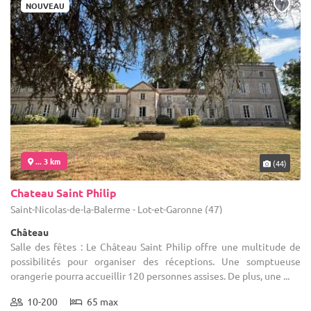
NOUVEAU
... 3 km
(44)
Chateau Saint Philip
Saint-Nicolas-de-la-Balerme - Lot-et-Garonne (47)
Château
Salle des fêtes : Le Château Saint Philip offre une multitude de
possibilités pour organiser des réceptions. Une somptueuse
orangerie pourra accueillir 120 personnes assises. De plus, une ...
10-200
65 max