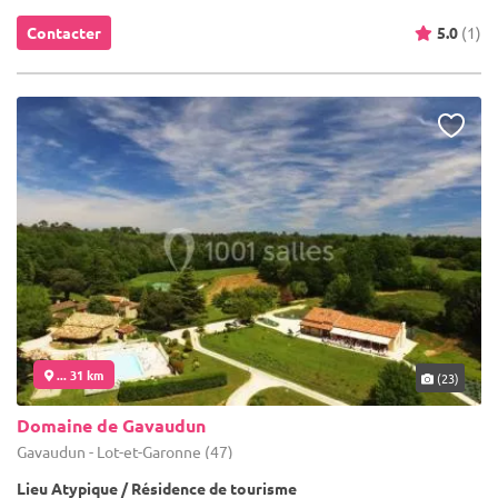
Contacter
5.0
(1)
... 31 km
(23)
Domaine de Gavaudun
Gavaudun - Lot-et-Garonne (47)
Lieu Atypique / Résidence de tourisme