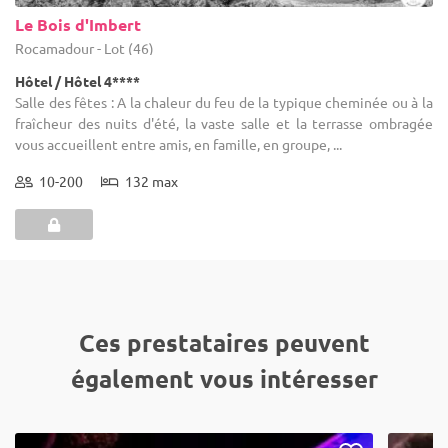
Le Bois d'Imbert
Rocamadour - Lot (46)
Hôtel / Hôtel 4****
Salle des fêtes : A la chaleur du feu de la typique cheminée ou à la
fraîcheur des nuits d'été, la vaste salle et la terrasse ombragée
vous accueillent entre amis, en famille, en groupe, ...
10-200
132 max
Ces prestataires peuvent
également vous intéresser