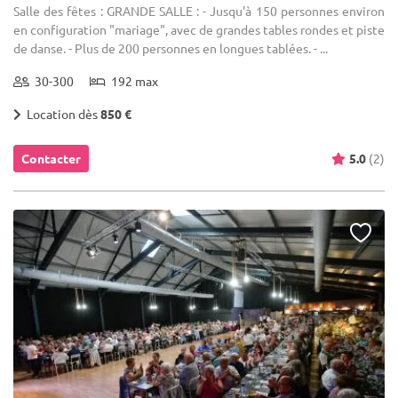
Salle des fêtes : GRANDE SALLE : - Jusqu'à 150 personnes environ
en configuration "mariage", avec de grandes tables rondes et piste
de danse. - Plus de 200 personnes en longues tablées. - ...
30-300
192 max
Location dès
850 €
Contacter
5.0
(2)