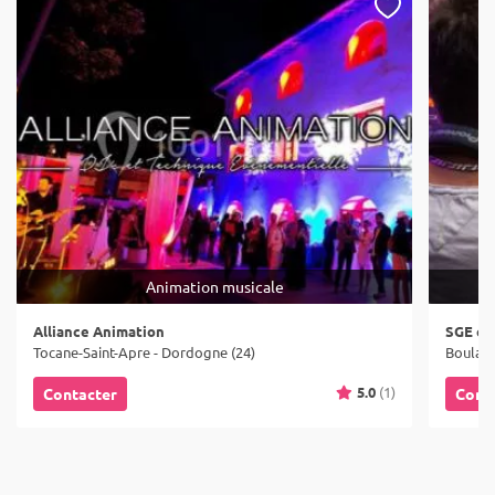
Animation musicale
Alliance Animation
SGE év
Tocane-Saint-Apre - Dordogne (24)
Boulaza
5.0
(1)
Contacter
Cont