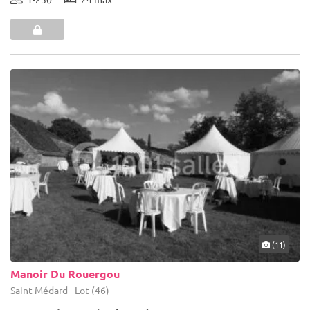
(11)
Manoir Du Rouergou
Saint-Médard - Lot (46)