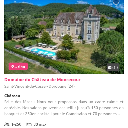
... 6 km
(31)
Domaine du Château de Monrecour
Saint-Vincent-de-Cosse - Dordogne (24)
Château
Salle des fêtes : Nous vous proposons dans un cadre calme et
agréable. Nos salons peuvent accueillir jusqu'à 150 personnes en
banquet et 250en cocktail pour le Grand salon et 70 personnes ...
1-250
80 max