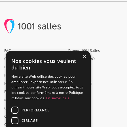
FAQ
Groupe 1001 Salles
×
Qui sommes-nous ?
1001 Salles PRO
Nos cookies vous veulent
du bien
L'équipe
1001 Traiteurs
Nous recrutons
1001 Artistes
Notre site Web utilise des cookies pour
améliorer l'expérience utilisateur. En
Nos partenaires
Reserverunbar
utilisant notre site Web, vous acceptez tous
Espace presse
MP2
les cookies conformément à notre Politique
relative aux cookies.
En savoir plus
Mentions légales
CGV
PERFORMANCE
CGU
CIBLAGE
Contact