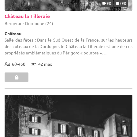
(8)
(98)
Château la Tilleraie
Bergerac - Dordogne (24)
Château
Salle des fêtes : Dans le Sud-Ouest de la France, sur les hauteurs
des coteaux de la Dordogne, le Château la Tilleraie est une de ces
propriétés emblématiques du Périgord « pourpre ». ...
60-450
42 max