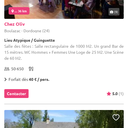
... 36 km
(9)
Chez Oliv
Boulazac - Dordogne (24)
Lieu Atypique / Guinguette
Salle des fêtes : Salle rectangulaire de 1000 M2. Un grand Bar de
15 mètres. WC Hommes + Femmes Une Loge de 25 M2. Une Scène
de 60 M2.
50-650
Forfait dès
40 € / pers.
Contacter
5.0
(1)