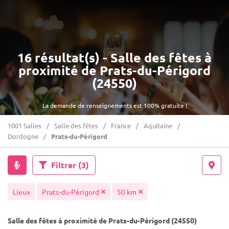
16 résultat(s) - Salle des fêtes à
proximité de Prats-du-Périgord
(24550)
La demande de renseignements est 100% gratuite !
1001 Salles
Salle des fêtes
France
Aquitaine
Dordogne
Prats-du-Périgord
Filtrer
(3)
Lieux
Prats-du-Périgord
50 km
Salle des fêtes à proximité de Prats-du-Périgord (24550)