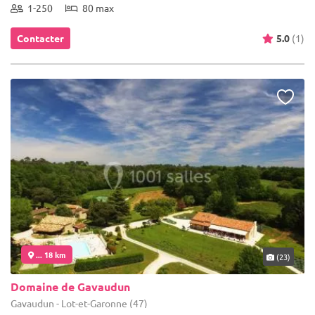
1-250
80 max
Contacter
5.0
(1)
... 18 km
(23)
Domaine de Gavaudun
Gavaudun - Lot-et-Garonne (47)