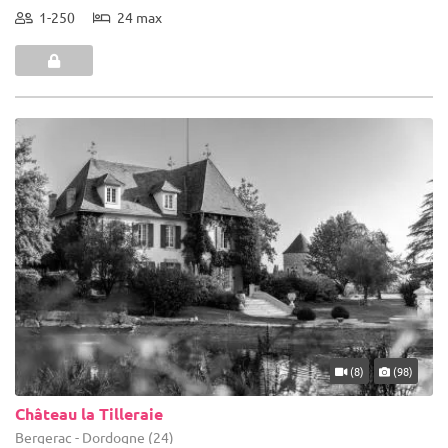
1-250
24 max
(8)
(98)
Château la Tilleraie
Bergerac - Dordogne (24)