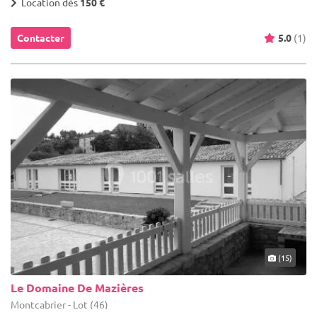
Location dès
150 €
Contacter
5.0
(1)
(15)
Le Domaine De Mazières
Montcabrier - Lot (46)