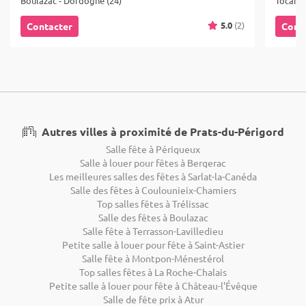
Boulazac - Dordogne (24)
Tocane-
5.0
(2)
Contacter
Cont
Autres villes à proximité de Prats-du-Périgord
Salle fête à Périgueux
Salle à louer pour fêtes à Bergerac
Les meilleures salles des fêtes à Sarlat-la-Canéda
Salle des fêtes à Coulounieix-Chamiers
Top salles fêtes à Trélissac
Salle des fêtes à Boulazac
Salle fête à Terrasson-Lavilledieu
Petite salle à louer pour fête à Saint-Astier
Salle fête à Montpon-Ménestérol
Top salles fêtes à La Roche-Chalais
Petite salle à louer pour fête à Château-l'Évêque
Salle de fête prix à Atur