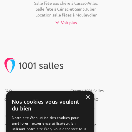
Salle fête pas chère à Carsac-Aillac
Salle fête à Cénac-et-Saint-Julien
Location salle fêtes à Mouleydier
Voir plus
FAQ
Groupe 1001 Salles
×
Qui sommes-nous ?
1001 Salles PRO
Nos cookies vous veulent
du bien
L'équipe
1001 Traiteurs
Nous recrutons
1001 Artistes
Notre site Web utilise des cookies pour
améliorer l'expérience utilisateur. En
Nos partenaires
Reserverunbar
utilisant notre site Web, vous acceptez tous