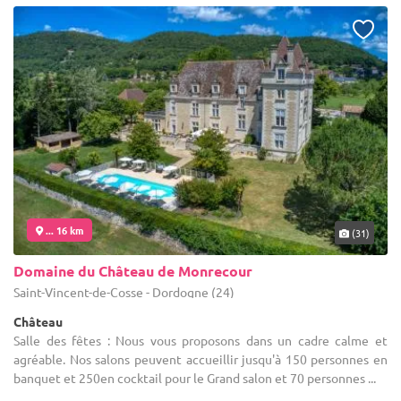
... 16 km
(31)
Domaine du Château de Monrecour
Saint-Vincent-de-Cosse - Dordogne (24)
Château
Salle des fêtes : Nous vous proposons dans un cadre calme et
agréable. Nos salons peuvent accueillir jusqu'à 150 personnes en
banquet et 250en cocktail pour le Grand salon et 70 personnes ...