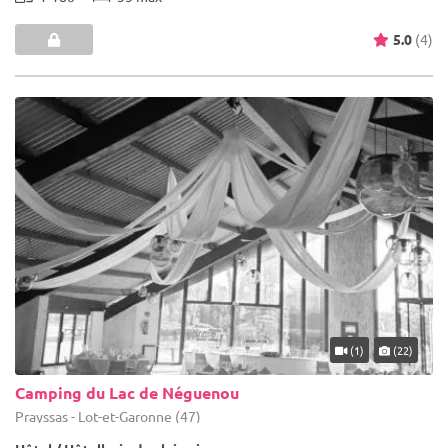
5.0
(4)
(1)
(22)
Camping du Lac de Néguenou
Prayssas - Lot-et-Garonne (47)