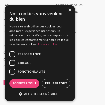
FAQ
Groupe 1001 Salles
×
Qui sommes-nous ?
1001 Salles PRO
Nos cookies vous veulent
du bien
L'équipe
1001 Traiteurs
Nous recrutons
1001 Artistes
Notre site Web utilise des cookies pour
améliorer l'expérience utilisateur. En
Nos partenaires
Reserverunbar
utilisant notre site Web, vous acceptez tous
Espace presse
MP2
les cookies conformément à notre Politique
relative aux cookies.
En savoir plus
Mentions légales
CGV
PERFORMANCE
CGU
CIBLAGE
Contact
FONCTIONNALITÉ
ACCEPTER TOUT
REFUSER TOUT
Powered by Groupe 1001Salles
AFFICHER LES DÉTAILS