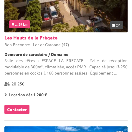
... 39 km
(31)
Les Hauts de la Frégate
Bon-Encontre - Lot-et-Garonne (47)
Demeure de caractère / Domaine
Salle des fêtes : ESPACE LA FREGATE - Salle de réception
modulable de 300m², climatisée, accès PMR - Capacité jusqu'à 250
personnes en cocktail, 160 personnes assises - Équipement ...
20-250
Location dès
1 200 €
Contacter