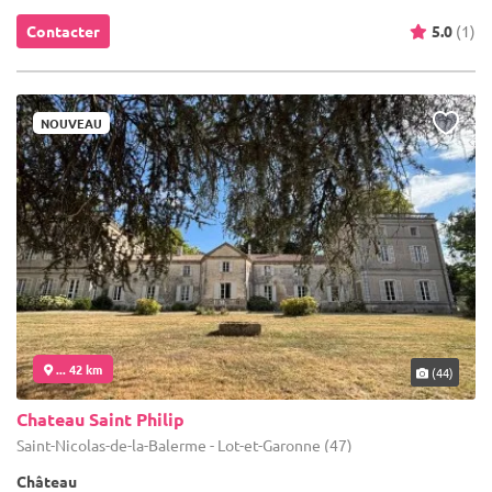
Contacter
5.0
(1)
NOUVEAU
... 42 km
(44)
Chateau Saint Philip
Saint-Nicolas-de-la-Balerme - Lot-et-Garonne (47)
Château