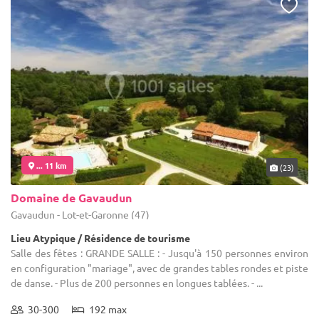
... 11 km
(23)
Domaine de Gavaudun
Gavaudun - Lot-et-Garonne (47)
Lieu Atypique / Résidence de tourisme
Salle des fêtes : GRANDE SALLE : - Jusqu'à 150 personnes environ
en configuration "mariage", avec de grandes tables rondes et piste
de danse. - Plus de 200 personnes en longues tablées. - ...
30-300
192 max