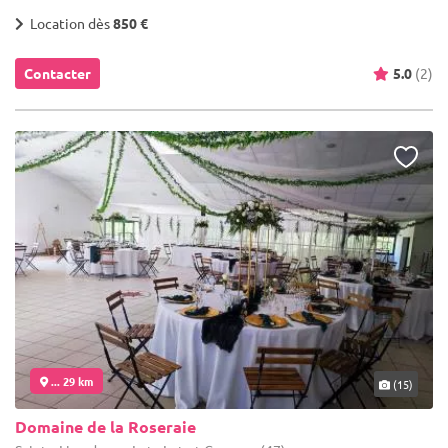
Location dès
850 €
Contacter
5.0
(2)
... 29 km
(15)
Domaine de la Roseraie