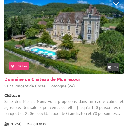
... 39 km
(31)
Domaine du Château de Monrecour
Saint-Vincent-de-Cosse - Dordogne (24)
Château
Salle des fêtes : Nous vous proposons dans un cadre calme et
agréable. Nos salons peuvent accueillir jusqu'à 150 personnes en
banquet et 250en cocktail pour le Grand salon et 70 personnes ...
1-250
80 max