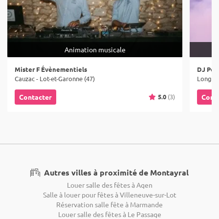
Animation musicale
Mister F Évènementiels
DJ Pom
Cauzac - Lot-et-Garonne (47)
Longuev
5.0
(3)
Contacter
Cont
Autres villes à proximité de Montayral
Louer salle des fêtes à Agen
Salle à louer pour fêtes à Villeneuve-sur-Lot
Réservation salle fête à Marmande
Louer salle des fêtes à Le Passage