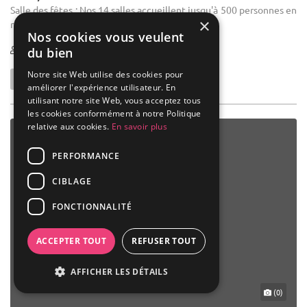
Salle des fêtes : Nos 14 salles accueillent jusqu'à 500 personnes en
×
repas assis et jusqu'à 650 personnes en cocktail .
Nos cookies vous veulent
15-650
492 max
du bien
Notre site Web utilise des cookies pour
améliorer l'expérience utilisateur. En
utilisant notre site Web, vous acceptez tous
les cookies conformément à notre Politique
relative aux cookies.
En savoir plus
PERFORMANCE
CIBLAGE
FONCTIONNALITÉ
ACCEPTER TOUT
REFUSER TOUT
AFFICHER LES DÉTAILS
(0)