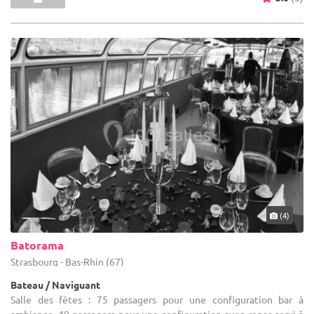
(4)
Batorama
Strasbourg - Bas-Rhin (67)
Bateau / Naviguant
Salle des fêtes : 75 passagers pour une configuration bar à