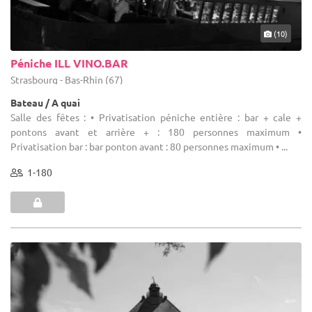
(10)
Péniche ILL VINO.BAR
Strasbourg - Bas-Rhin (67)
Bateau / A quai
Salle des fêtes : • Privatisation péniche entière : bar + cale +
pontons avant et arrière + : 180 personnes maximum •
Privatisation bar : bar ponton avant : 80 personnes maximum • ...
1-180