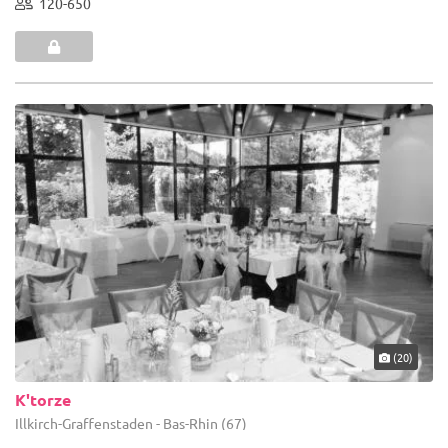
120-650
(20)
K'torze
Illkirch-Graffenstaden - Bas-Rhin (67)