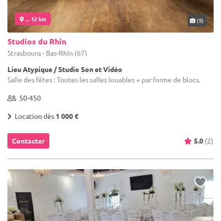
... 12 km
(9)
Studios du Rhin
Strasbourg - Bas-Rhin (67)
Lieu Atypique / Studio Son et Vidéo
Salle des fêtes : Toutes les salles louables + par forme de blocs.
50-450
Location dès
1 000 €
Contacter
5.0
(2)