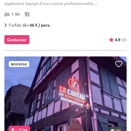
également équipé d’une cuisine professionnelle, ...
1-90
Forfait dès
46 € / pers.
Contacter
4.9
(4)
NOUVEAU
... 15 km
(30)