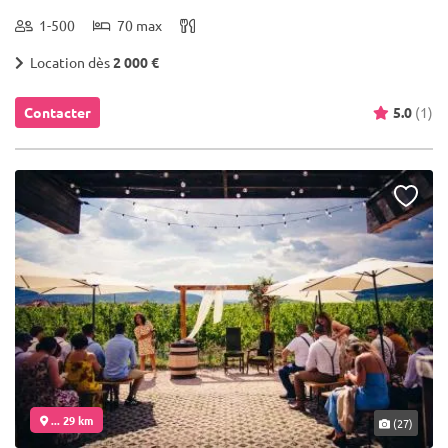
1-500
70 max
Location dès
2 000 €
Contacter
5.0
(1)
... 29 km
(27)