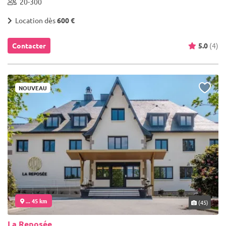
20-300
Location dès
600 €
Contacter
5.0
(4)
NOUVEAU
... 45 km
(45)
La Reposée