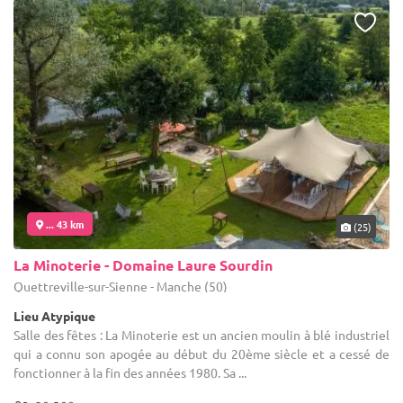
... 43 km
(25)
La Minoterie - Domaine Laure Sourdin
Quettreville-sur-Sienne - Manche (50)
Lieu Atypique
Salle des fêtes : La Minoterie est un ancien moulin à blé industriel
qui a connu son apogée au début du 20ème siècle et a cessé de
fonctionner à la fin des années 1980. Sa ...