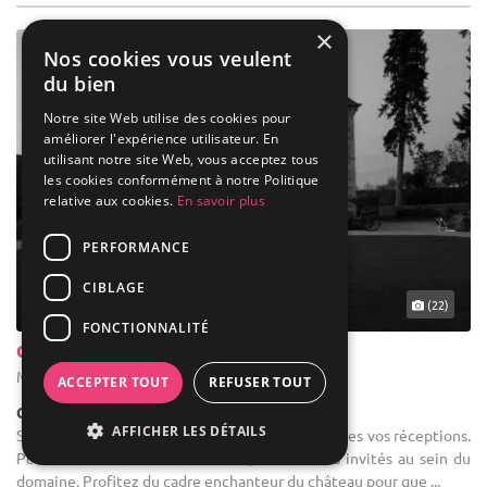
×
Nos cookies vous veulent
du bien
Notre site Web utilise des cookies pour
améliorer l'expérience utilisateur. En
utilisant notre site Web, vous acceptez tous
les cookies conformément à notre Politique
relative aux cookies.
En savoir plus
PERFORMANCE
CIBLAGE
(22)
FONCTIONNALITÉ
Château De La Giraudais
Mézières-sur-Couesnon - Ille-et-Vilaine (35)
ACCEPTER TOUT
REFUSER TOUT
Château
AFFICHER LES DÉTAILS
Salle des fêtes : Nous vous accueillons pour toutes vos réceptions.
Pour un weekend ou en semaine, recevez vos invités au sein du
domaine. Profitez du cadre enchanteur du château pour que ...