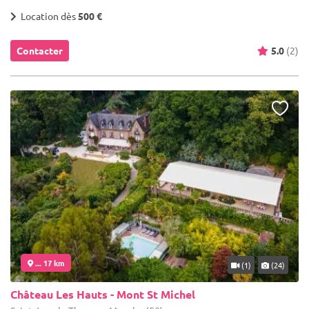
Location dès
500 €
Contacter
5.0
(2)
... 17 km
(1)
(24)
Château Les Hauts - Mont St Michel