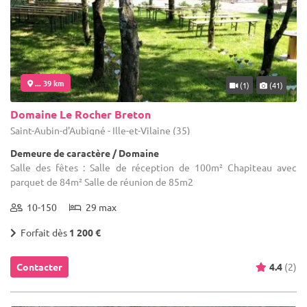
... 39 km
(1)
(41)
Domaine Le Rocher Breton
Saint-Aubin-d'Aubigné - Ille-et-Vilaine (35)
Demeure de caractère / Domaine
Salle des fêtes : Salle de réception de 100m² Chapiteau avec
parquet de 84m² Salle de réunion de 85m2
10-150
29 max
Forfait dès
1 200 €
Contacter
4.4
(2)