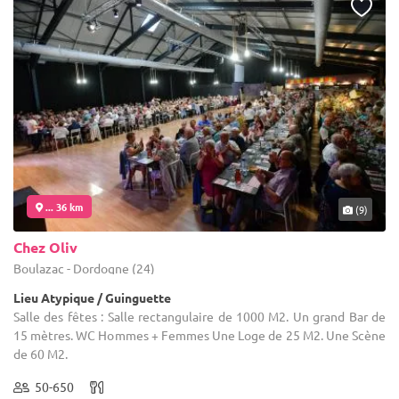
... 36 km
(9)
Chez Oliv
Boulazac - Dordogne (24)
Lieu Atypique / Guinguette
Salle des fêtes : Salle rectangulaire de 1000 M2. Un grand Bar de
15 mètres. WC Hommes + Femmes Une Loge de 25 M2. Une Scène
de 60 M2.
50-650