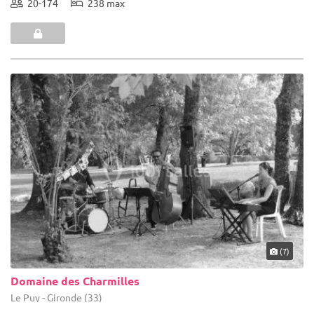
20-174
238 max
(7)
Domaine des Charmilles
Le Puy - Gironde (33)