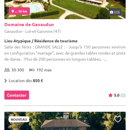
... 36 km
(23)
Domaine de Gavaudun
Gavaudun - Lot-et-Garonne (47)
Lieu Atypique / Résidence de tourisme
Salle des fêtes : GRANDE SALLE : - Jusqu'à 150 personnes environ
en configuration "mariage", avec de grandes tables rondes et piste
de danse. - Plus de 200 personnes en longues tablées. - ...
30-300
192 max
Location dès
850 €
Contacter
5.0
(2)
NOUVEAU