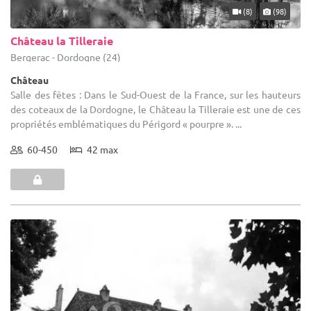
(8)
(98)
Château la Tilleraie
Bergerac - Dordogne (24)
Château
Salle des fêtes : Dans le Sud-Ouest de la France, sur les hauteurs
des coteaux de la Dordogne, le Château la Tilleraie est une de ces
propriétés emblématiques du Périgord « pourpre ». ...
60-450
42 max