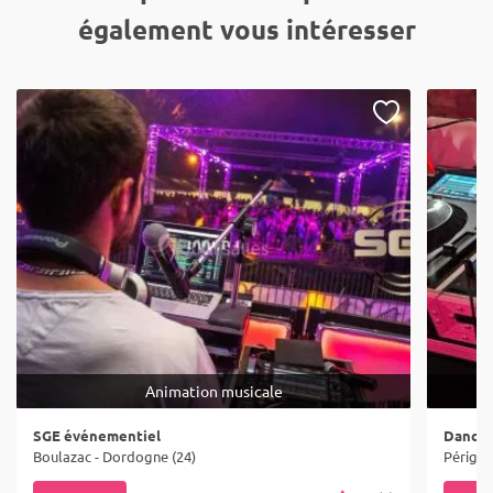
également vous intéresser
Animation musicale
SGE événementiel
Dance 
Boulazac - Dordogne (24)
Périgue