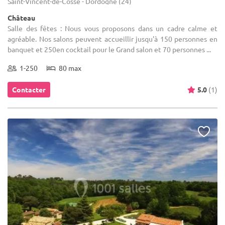
Saint-Vincent-de-Cosse - Dordogne (24)
Château
Salle des fêtes : Nous vous proposons dans un cadre calme et
agréable. Nos salons peuvent accueillir jusqu'à 150 personnes en
banquet et 250en cocktail pour le Grand salon et 70 personnes ...
1-250
80 max
Contacter
5.0
(1)