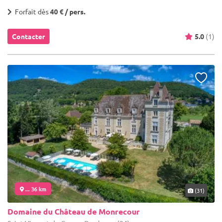
Forfait dès
40 € / pers.
Contacter
5.0
(1)
... 36 km
(31)
Domaine du Château de Monrecour