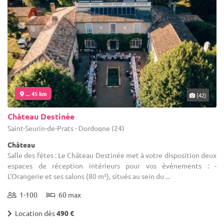
... 45 km
(42)
Château Destinée
Saint-Seurin-de-Prats - Dordogne (24)
Château
Salle des fêtes : Le Château Destinée met à votre disposition deux
espaces de réception intérieurs pour vos événements : -
L'Orangerie et ses salons (80 m²), situés au sein du ...
1-100
60 max
Location dès
490 €