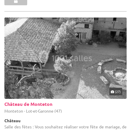
(27)
Château de Monteton
Monteton - Lot-et-Garonne (47)
Château
Salle des fêtes : Vous souhaitez réaliser votre fête de mariage, de