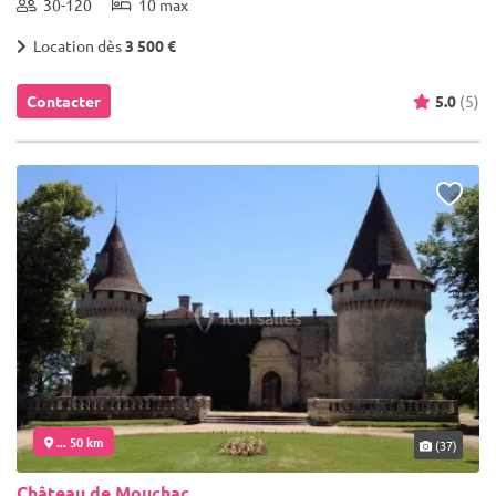
30-120
10 max
Location dès
3 500 €
Contacter
5.0
(5)
... 50 km
(37)
Château de Mouchac