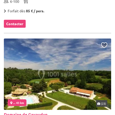
6-100
Forfait dès
85 € / pers.
Contacter
... 43 km
(23)
Domaine de Gavaudun