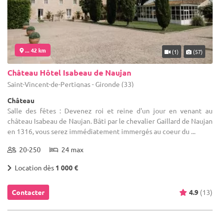
... 42 km
(1)
(57)
Château Hôtel Isabeau de Naujan
Saint-Vincent-de-Pertignas - Gironde (33)
Château
Salle des fêtes : Devenez roi et reine d'un jour en venant au
château Isabeau de Naujan. Bâti par le chevalier Gaillard de Naujan
en 1316, vous serez immédiatement immergés au coeur du ...
20-250
24 max
Location dès
1 000 €
Contacter
4.9
(13)