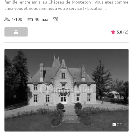
famille, entre amis, au Château de Monteton : Vous êtes comme
chez vous et nous sommes à votre service ! - Location ...
1-100
40 max
5.0
(2)
(14)