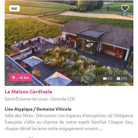
RSE
... 42 km
(1)
(31)
La Maison Cardinale
Saint-Étienne-de-Lisse - Gironde (33)
Lieu Atypique / Domaine Viticole
Salle des fêtes : Découvrez nos espaces d'exception, où l'élégance
française s'allie au charme de notre esprit familial. Chaque lieu,
chaque détail incarne notre engagement envers ...