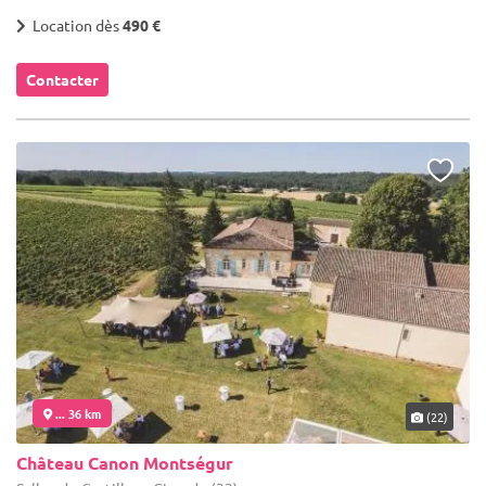
Location dès
490 €
Contacter
... 36 km
(22)
Château Canon Montségur