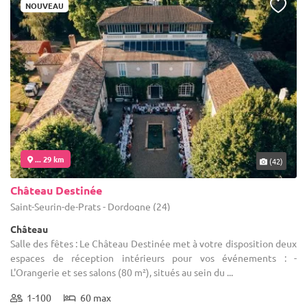
NOUVEAU
... 29 km
(42)
Château Destinée
Saint-Seurin-de-Prats - Dordogne (24)
Château
Salle des fêtes : Le Château Destinée met à votre disposition deux
espaces de réception intérieurs pour vos événements : -
L'Orangerie et ses salons (80 m²), situés au sein du ...
1-100
60 max