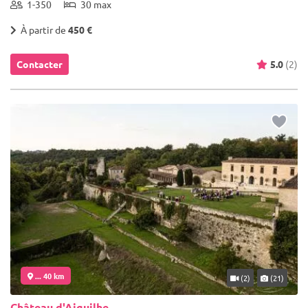
1-350
30 max
À partir de
450 €
Contacter
5.0
(2)
... 40 km
(2)
(21)
Château d'Aiguilhe