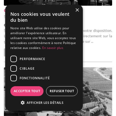
×
ChÂteau De Sanse
Nos cookies vous veulent
Sainte-Radegonde - Gironde (33)
du bien
Château
Notre site Web utilise des cookies pour
Salle des fêtes : Deux salles de réunion sont à votre disposition.
améliorer l'expérience utilisateur. En
L’une pouvant accueillir 15 personnes s’ouvre directement sur la
utilisant notre site Web, vous acceptez tous
grande terrasse, la seconde (45 personnes) donne sur ...
les cookies conformément à notre Politique
relative aux cookies.
En savoir plus
PERFORMANCE
CIBLAGE
FONCTIONNALITÉ
ACCEPTER TOUT
REFUSER TOUT
AFFICHER LES DÉTAILS