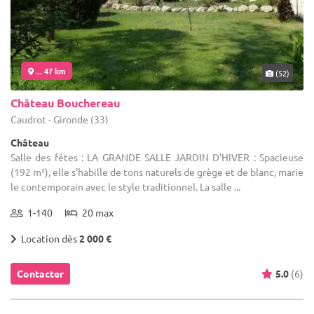
... 47 km
(52)
Château Bouchereau
Caudrot - Gironde (33)
Château
Salle des fêtes : LA GRANDE SALLE JARDIN D'HIVER : Spacieuse
(192 m²), elle s’habille de tons naturels de grège et de blanc, marie
le contemporain avec le style traditionnel. La salle ...
1-140
20 max
Location dès
2 000 €
Contacter
5.0
(6)