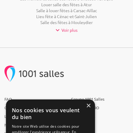
Louer salle des fêtes à Atur
Salle à louer fêtes à Carsac-Aillac
Lieu fête à Cénac-et-Saint-Julien
Salle des fêtes à Mouleydier
Voir plus
FAQ
Groupe 1001 Salles
×
Qui sommes-nous ?
1001 Salles PRO
Nos cookies vous veulent
du bien
L'équipe
1001 Traiteurs
Nous recrutons
1001 Artistes
Notre site Web utilise des cookies pour
améliorer l'expérience utilisateur. En