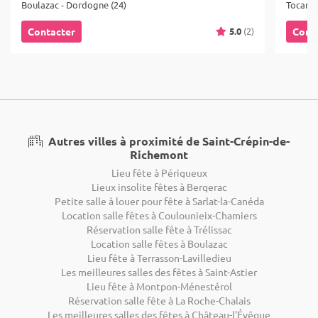
Boulazac - Dordogne (24)
Tocane-
5.0
(2)
Contacter
Cont
Autres villes à proximité de Saint-Crépin-de-
Richemont
Lieu fête à Périgueux
Lieux insolite fêtes à Bergerac
Petite salle à louer pour fête à Sarlat-la-Canéda
Location salle fêtes à Coulounieix-Chamiers
Réservation salle fête à Trélissac
Location salle fêtes à Boulazac
Lieu fête à Terrasson-Lavilledieu
Les meilleures salles des fêtes à Saint-Astier
Lieu fête à Montpon-Ménestérol
Réservation salle fête à La Roche-Chalais
Les meilleures salles des fêtes à Château-l'Évêque