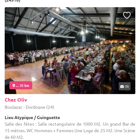
... 35 km
(9)
Chez Oliv
Boulazac - Dordogne (24)
Lieu Atypique / Guinguette
Salle des fêtes : Salle rectangulaire de 1000 M2. Un grand Bar de
15 mètres. WC Hommes + Femmes Une Loge de 25 M2. Une Scène
de 60 M2.