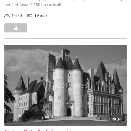
pers) et jusqu'à 250 en cocktail.
1-150
19 max
(4)