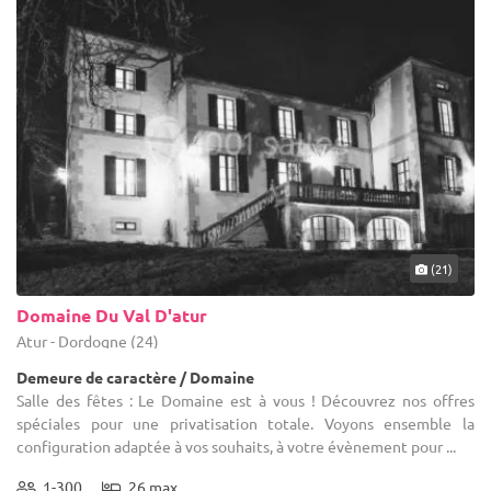
(21)
Domaine Du Val D'atur
Atur - Dordogne (24)
Demeure de caractère / Domaine
Salle des fêtes : Le Domaine est à vous ! Découvrez nos offres
spéciales pour une privatisation totale. Voyons ensemble la
configuration adaptée à vos souhaits, à votre évènement pour ...
1-300
26 max