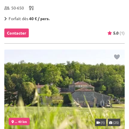
50-650
Forfait dès
40 € / pers.
Contacter
5.0
(1)
... 40 km
(1)
(25)