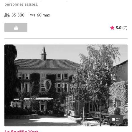
personnes assises.
35-300
60 max
5.0
(7)
(24)
Le Souffle Vert