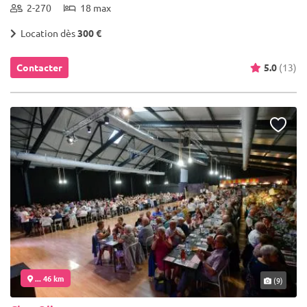
2-270
18 max
Location dès
300 €
Contacter
5.0
(13)
... 46 km
(9)