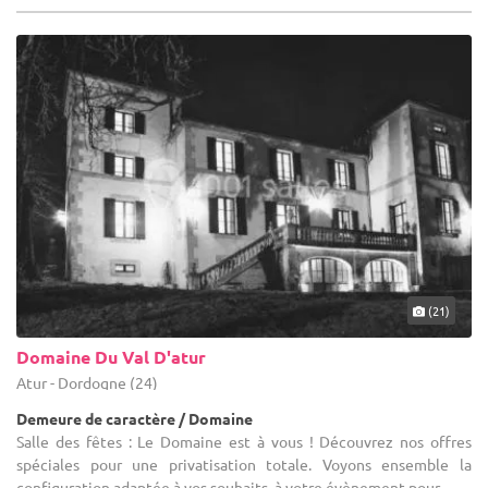
(21)
Domaine Du Val D'atur
Atur - Dordogne (24)
Demeure de caractère / Domaine
Salle des fêtes : Le Domaine est à vous ! Découvrez nos offres
spéciales pour une privatisation totale. Voyons ensemble la
configuration adaptée à vos souhaits, à votre évènement pour ...