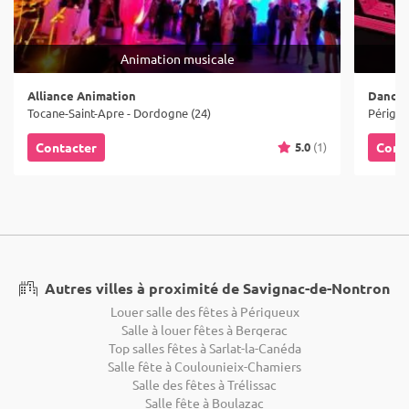
Animation musicale
Alliance Animation
Dance 
Tocane-Saint-Apre - Dordogne (24)
Périgue
5.0
(1)
Contacter
Cont
Autres villes à proximité de Savignac-de-Nontron
Louer salle des fêtes à Périgueux
Salle à louer fêtes à Bergerac
Top salles fêtes à Sarlat-la-Canéda
Salle fête à Coulounieix-Chamiers
Salle des fêtes à Trélissac
Salle fête à Boulazac