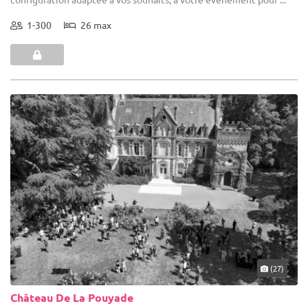
1-300
26 max
(27)
Château De La Pouyade