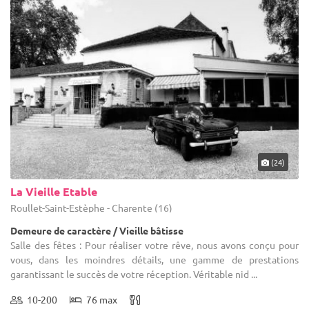
(24)
La Vieille Etable
Roullet-Saint-Estèphe - Charente (16)
Demeure de caractère / Vieille bâtisse
Salle des fêtes : Pour réaliser votre rêve, nous avons conçu pour
vous, dans les moindres détails, une gamme de prestations
garantissant le succès de votre réception. Véritable nid ...
10-200
76 max