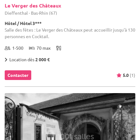
Le Verger des Châteaux
Dieffenthal - Bas-Rhin (67)
Hôtel / Hôtel 3***
Salle des fêtes : Le Verger des Châteaux peut accueillir jusqu'à 130
personnes en Cocktail.
1-500
70 max
Location dès
2 000 €
Contacter
5.0
(1)