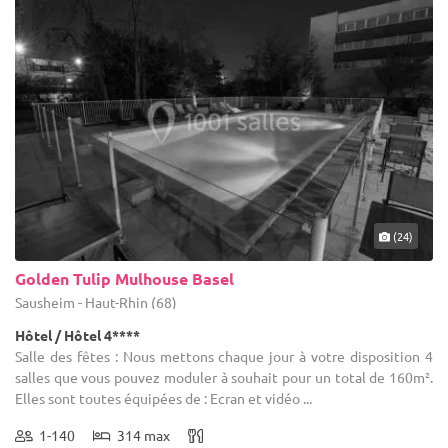
(24)
Golden Tulip Mulhouse Basel
Sausheim - Haut-Rhin (68)
Hôtel / Hôtel 4****
Salle des fêtes : Nous mettons chaque jour à votre disposition 4
salles que vous pouvez moduler à souhait pour un total de 160m².
Elles sont toutes équipées de : Ecran et vidéo ...
1-140
314 max