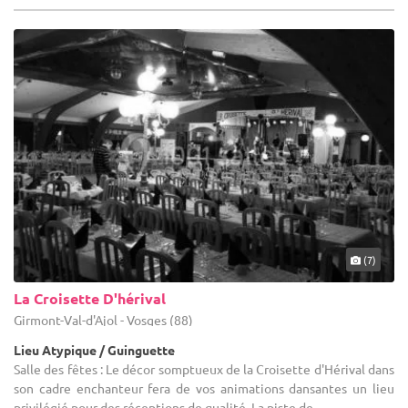
(7)
La Croisette D'hérival
Girmont-Val-d'Ajol - Vosges (88)
Lieu Atypique / Guinguette
Salle des fêtes : Le décor somptueux de la Croisette d'Hérival dans
son cadre enchanteur fera de vos animations dansantes un lieu
privilégié pour des réceptions de qualité. La piste de ...