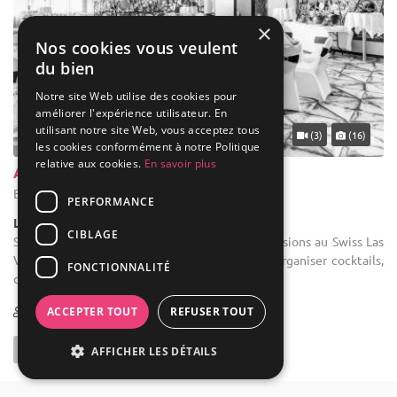
×
Nos cookies vous veulent
du bien
Notre site Web utilise des cookies pour
améliorer l'expérience utilisateur. En
utilisant notre site Web, vous acceptez tous
(3)
(16)
les cookies conformément à notre Politique
relative aux cookies.
En savoir plus
Airport Casino Basel
Bâle - Bâle (BA)
PERFORMANCE
Lieu Atypique / Casino
CIBLAGE
Salle des fêtes : Découvrez de nouvelles dimensions au Swiss Las
Vegas. Les salles d’événements permettent d'organiser cocktails,
FONCTIONNALITÉ
dîners, spectacles, mariages, baptême et ...
30-350
531 max
ACCEPTER TOUT
REFUSER TOUT
AFFICHER LES DÉTAILS