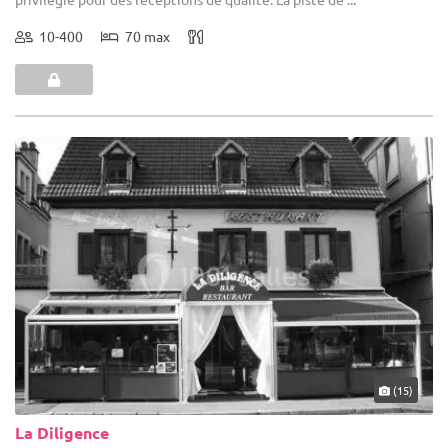
10-400
70 max
(15)
La Diligence