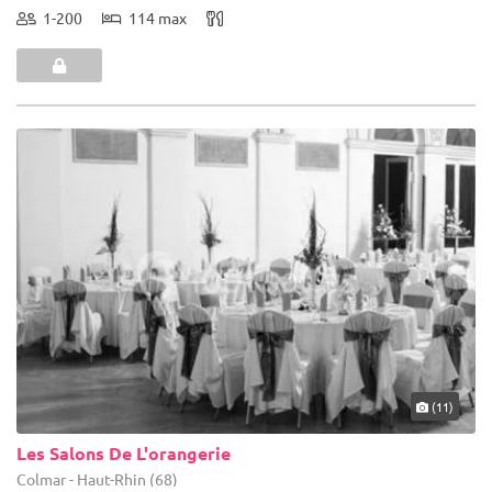
1-200
114 max
(11)
Les Salons De L'orangerie
Colmar - Haut-Rhin (68)