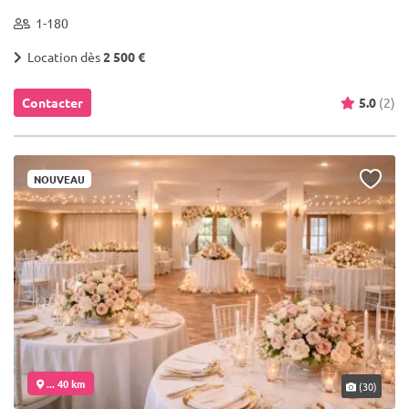
1-180
Location dès
2 500 €
Contacter
5.0
(2)
NOUVEAU
... 40 km
(30)