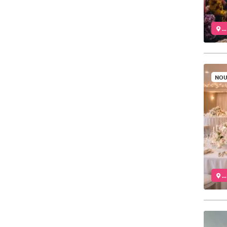
..
NOU
..