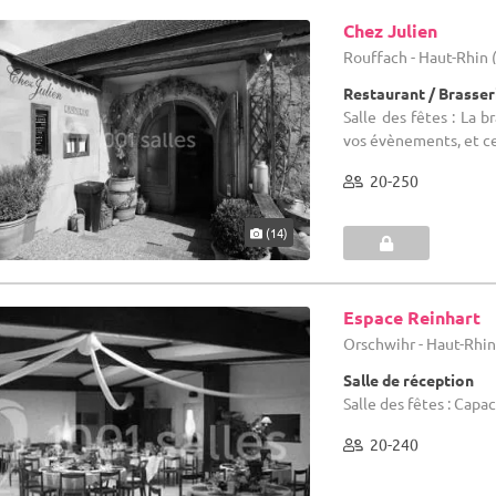
Chez Julien
Rouffach - Haut-Rhin 
Restaurant / Brasser
Salle des fêtes : La b
vos évènements, et ce
20-250
(14)
Espace Reinhart
Orschwihr - Haut-Rhin
Salle de réception
Salle des fêtes : Capa
20-240