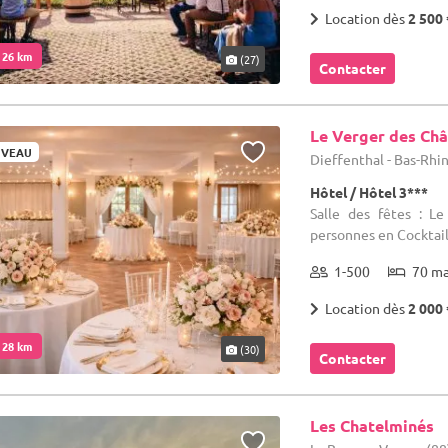
Location dès
2 500 
. 26 km
(27)
Contacter
Le Verger des Ch
VEAU
Dieffenthal - Bas-Rhin
Hôtel / Hôtel 3***
Salle des fêtes : L
personnes en Cocktail
1-500
70 m
Location dès
2 000 
. 28 km
(30)
Contacter
Les Chatelminés