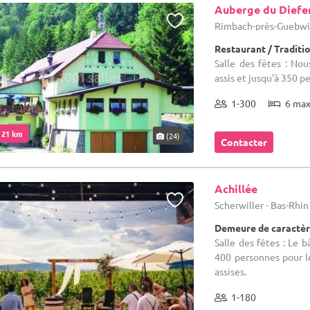
Auberge du Diefe
Rimbach-près-Guebwill
Restaurant / Traditi
Salle des fêtes : No
assis et jusqu'à 350 p
1-300
6 ma
. 21 km
(24)
Contacter
Achillée
Scherwiller - Bas-Rhin
Demeure de caractèr
Salle des fêtes : Le 
400 personnes pour le
assises.
1-180