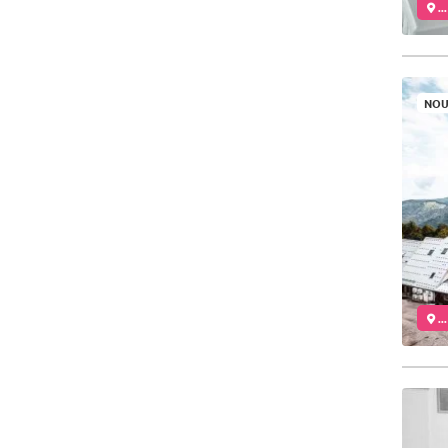
..
NOU
..