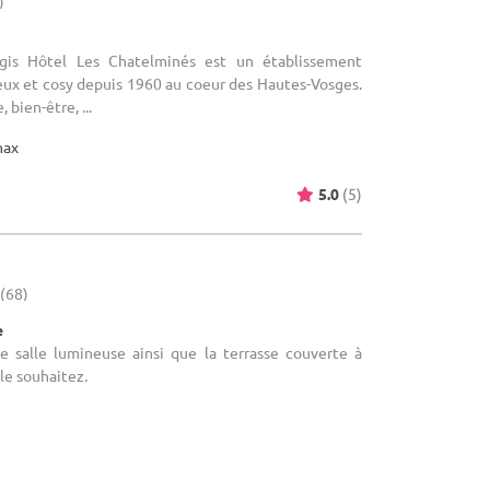
)
ogis Hôtel Les Chatelminés est un établissement
eux et cosy depuis 1960 au coeur des Hautes-Vosges.
 bien-être, ...
max
5.0
(5)
 (68)
e
le salle lumineuse ainsi que la terrasse couverte à
le souhaitez.