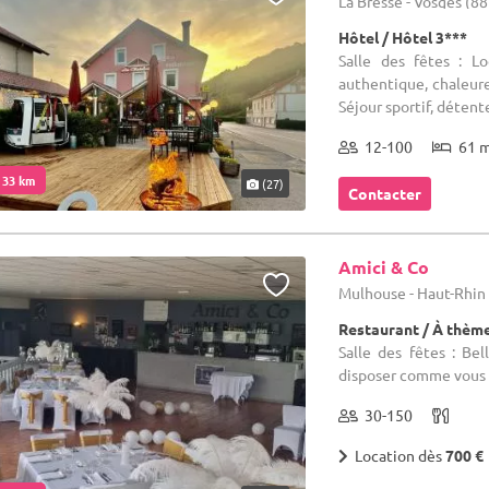
La Bresse - Vosges (88
Hôtel / Hôtel 3***
Salle des fêtes : L
authentique, chaleur
Séjour sportif, détente,
12-100
61 
. 33 km
(27)
Contacter
Amici & Co
Mulhouse - Haut-Rhin
Restaurant / À thèm
Salle des fêtes : Bel
disposer comme vous 
30-150
Location dès
700 €