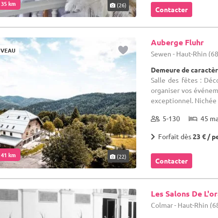
. 35 km
(26)
Contacter
Auberge Fluhr
VEAU
Sewen - Haut-Rhin (68
Demeure de caractèr
Salle des fêtes : Déc
organiser vos événem
exceptionnel. Nichée 
5-130
45 m
Forfait dès
23 € / p
. 41 km
(22)
Contacter
Les Salons De L'o
Colmar - Haut-Rhin (6