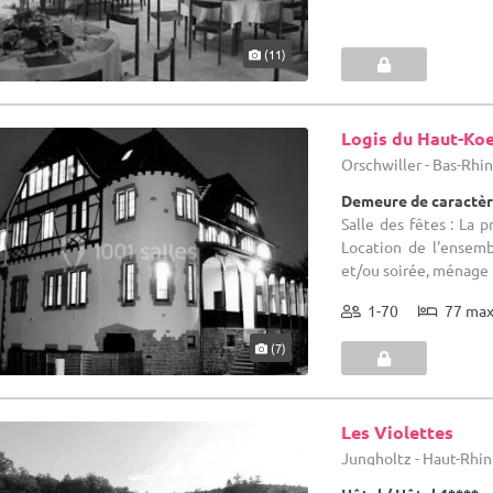
(11)
Logis du Haut-Ko
Orschwiller - Bas-Rhin
Demeure de caractèr
Salle des fêtes : La 
Location de l'ensemb
et/ou soirée, ménage 
1-70
77 ma
(7)
Les Violettes
Jungholtz - Haut-Rhin