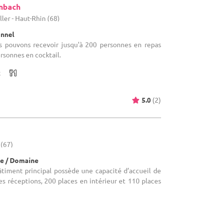
nbach
er - Haut-Rhin (68)
onnel
us pouvons recevoir jusqu'à 200 personnes en repas
ersonnes en cocktail.
x
5.0
(2)
 (67)
e / Domaine
bâtiment principal possède une capacité d’accueil de
s réceptions, 200 places en intérieur et 110 places