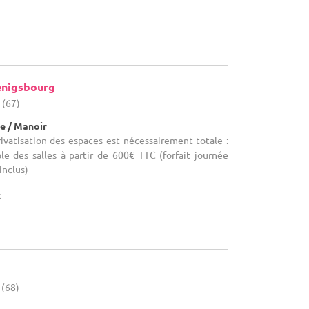
enigsbourg
 (67)
e / Manoir
privatisation des espaces est nécessairement totale :
le des salles à partir de 600€ TTC (forfait journée
inclus)
x
 (68)