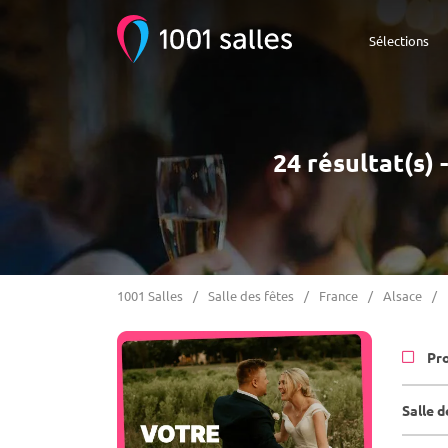
Sélections
24 résultat(s)
1001 Salles
Salle des fêtes
France
Alsace
Pr
Salle 