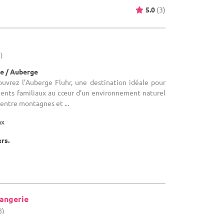
5.0
(3)
)
e / Auberge
ouvrez l’Auberge Fluhr, une destination idéale pour
ents familiaux au cœur d’un environnement naturel
entre montagnes et ...
ax
ers.
rangerie
8)