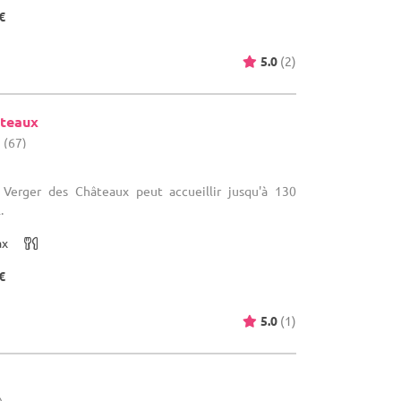
€
5.0
(2)
âteaux
 (67)
e Verger des Châteaux peut accueillir jusqu'à 130
.
ax
€
5.0
(1)