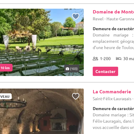
Domaine de Mont
Revel - Haute-Garonn
Demeure de caractèr
Domaine mariage 
emplacement géograph
d’une heure de Toulous
1-200
30 m
. 10 km
(103)
Contacter
La Commanderie
VEAU
Saint-Félix-Lauragais
Demeure de caractèr
Domaine mariage : Si
Félix-Lauragais, dans 
vous accueille dans un 