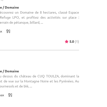
e / Domaine
écouvrez un Domaine de 8 hectares, classé Espace
Refuge LPO, et profitez des activités sur place :
rrain de pétanque, billard, ...
ax
5.0
(1)
e / Domaine
u dessus du château de CUQ TOULZA, dominant la
oint de vue sur la Montagne Noire et les Pyrénées. Au
rnesols et de blé, ...
max