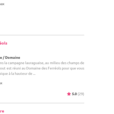
max
éols
e / Domaine
ns la campagne lauraguaise, au milieu des champs de
 tout est réuni au Domaine des Ferréols pour que vous
que à la hauteur de ...
ax
5.0
(29)
rre