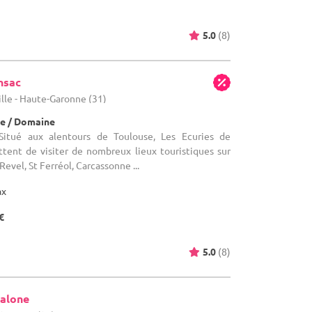
5.0
(8)
nsac
ille - Haute-Garonne (31)
e / Domaine
itué aux alentours de Toulouse, Les Ecuries de
ent de visiter de nombreux lieux touristiques sur
 Revel, St Ferréol, Carcassonne ...
ax
€
5.0
(8)
alone