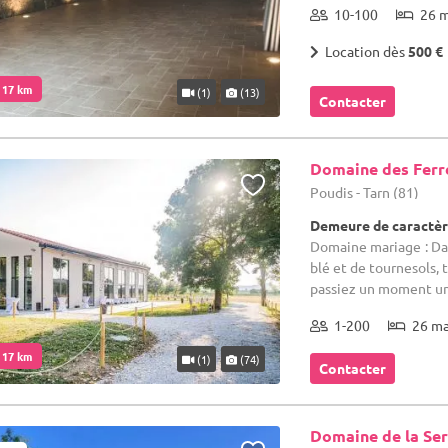
10-100
26 
Location dès
500 €
. 17 km
(1)
(13)
Contacter
Domaine des Ferr
Poudis - Tarn (81)
Demeure de caractèr
Domaine mariage : Da
blé et de tournesols,
passiez un moment uni
1-200
26 m
. 17 km
(1)
(74)
Contacter
Domaine de la Se