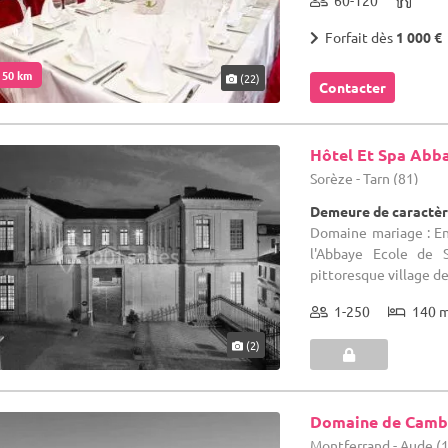
60-120
Forfait dès
1 000 €
. 50 km
(22)
Contacter
Hôtel Et Spa Abb
Sorèze - Tarn (81)
Demeure de caractèr
Domaine mariage : Ent
l'Abbaye Ecole de 
pittoresque village de 
1-250
140 
(2)
Domaine de Camb
Montferrand - Aude (