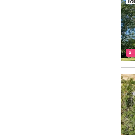
SYD
..