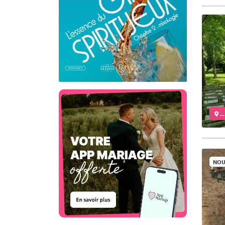
..
NOU