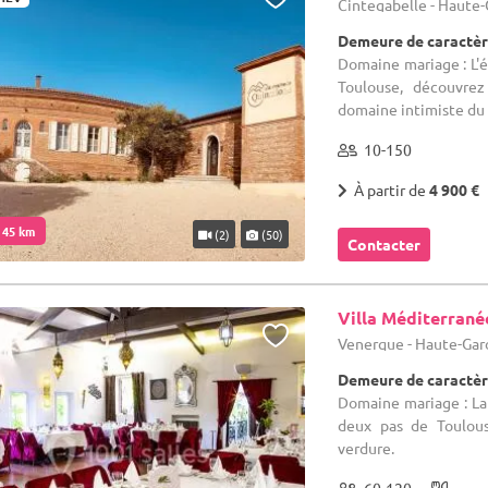
Cintegabelle - Haute
Demeure de caractèr
Domaine mariage : L'é
Toulouse, découvrez
domaine intimiste du 1
10-150
À partir de
4 900 €
. 45 km
(2)
(50)
Contacter
Villa Méditerran
Venerque - Haute-Gar
Demeure de caractèr
Domaine mariage : La
deux pas de Toulous
verdure.