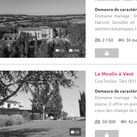
Demeure de caractèr
Domaine mariage : D
Naturel Sensible et 
sentiers botaniques, te
2-150
36 m
(2)
(44)
Le Moulin à Vent
Cuq-Toulza - Tarn (81)
Demeure de caractèr
Domaine mariage : A
plaine, il offre un p
cœur des champs de tou
50-300
42 
(8)