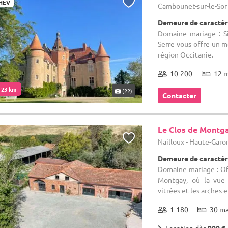
HEV
Cambounet-sur-le-Sor 
Demeure de caractèr
Domaine mariage : S
Serre vous offre un 
région Occitanie.
10-200
12 
. 23 km
(22)
Contacter
Le Clos de Montg
Nailloux - Haute-Garo
Demeure de caractèr
Domaine mariage : Off
Montgay, où la vue 
vitrées et les arches e
1-180
30 m