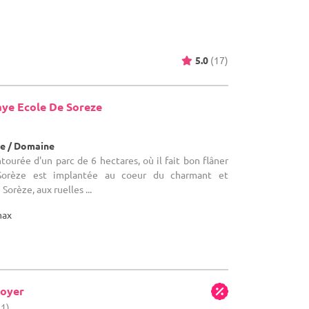
5.0
(17)
aye Ecole De Soreze
e / Domaine
ourée d'un parc de 6 hectares, où il fait bon flâner
Sorèze est implantée au coeur du charmant et
Sorèze, aux ruelles ...
max
oyer
11)