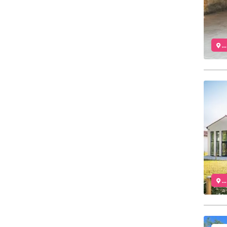
..
..