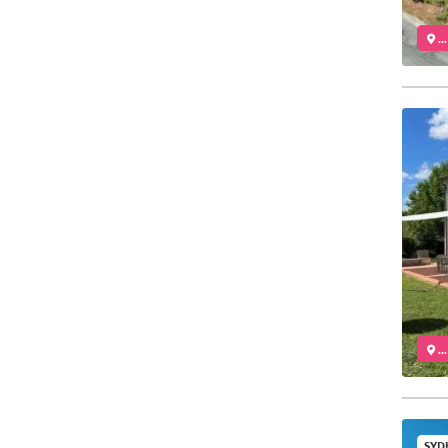
..
..
SYD