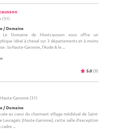
causson
e (31)
e / Domaine
: Le Domaine de Montcausson vous offre un
ique idéal à cheval sur 3 départements et à moins
e : la Haute-Garonne, l'Aude & le ...
ax
5.0
(9)
 - Haute-Garonne (31)
e / Domaine
tuée au cœur du charmant village médiéval de Saint-
le Lauragais (Haute-Garonne), cette salle d’exception
cadre ...