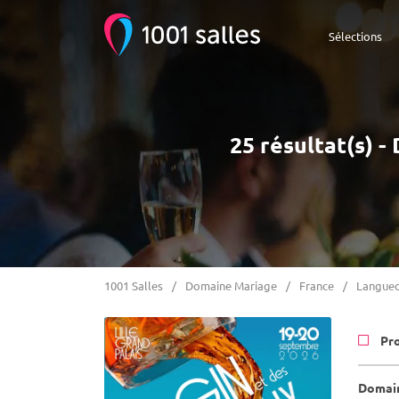
Sélections
25 résultat(s) 
1001 Salles
Domaine Mariage
France
Langued
Pr
Domain