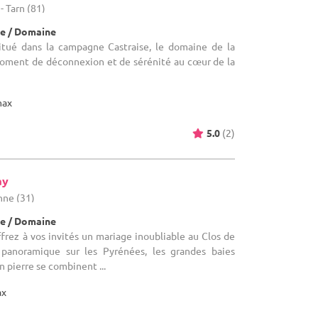
- Tarn (81)
e / Domaine
itué dans la campagne Castraise, le domaine de la
moment de déconnexion et de sérénité au cœur de la
max
5.0
(2)
ay
nne (31)
e / Domaine
rez à vos invités un mariage inoubliable au Clos de
panoramique sur les Pyrénées, les grandes baies
n pierre se combinent ...
ax