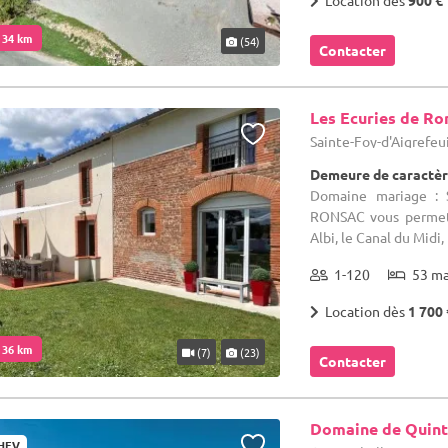
Location dès
900 €
. 34 km
(54)
Contacter
Les Ecuries de Ro
Sainte-Foy-d'Aigrefeu
Demeure de caractèr
Domaine mariage : S
RONSAC vous permett
Albi, le Canal du Midi,
1-120
53 m
Location dès
1 700 
. 36 km
(7)
(23)
Contacter
Domaine de Quint
HEV