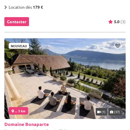
Location dès
179 €
Contacter
5.0
(3)
NOUVEAU
... 5 km
(1)
(37)
Domaine Bonaparte