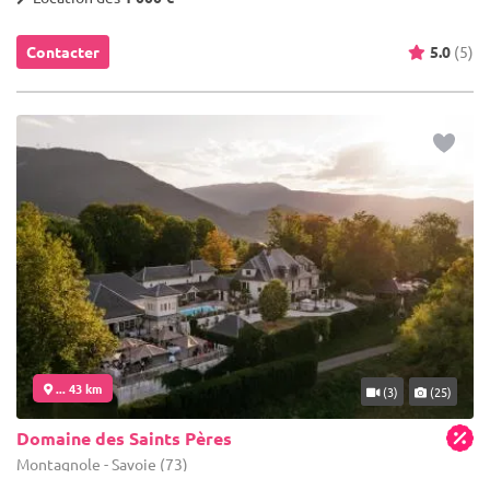
Contacter
5.0
(5)
... 43 km
(3)
(25)
Domaine des Saints Pères
Montagnole - Savoie (73)