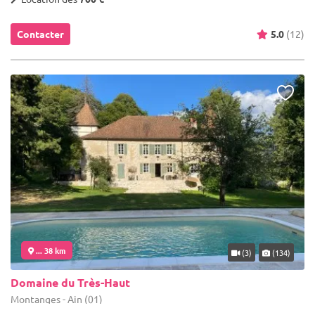
Contacter
5.0
(12)
... 38 km
(3)
(134)
Domaine du Très-Haut
Montanges - Ain (01)