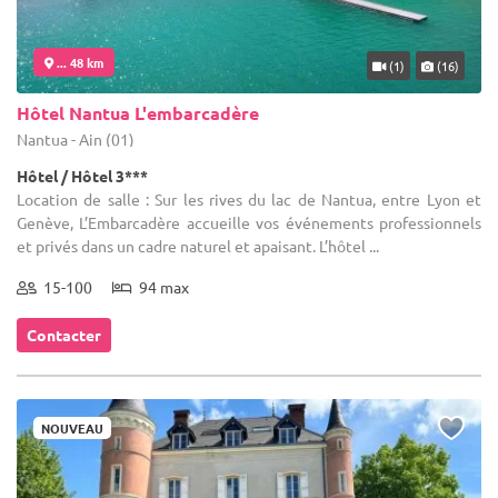
... 48 km
(1)
(16)
Hôtel Nantua L'embarcadère
Nantua - Ain (01)
Hôtel / Hôtel 3***
Location de salle : Sur les rives du lac de Nantua, entre Lyon et
Genève, L’Embarcadère accueille vos événements professionnels
et privés dans un cadre naturel et apaisant. L’hôtel ...
15-100
94 max
Contacter
NOUVEAU