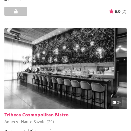
5.0
(2)
(8)
Tribeca Cosmopolitan Bistro
Annecy - Haute-Savoie (74)