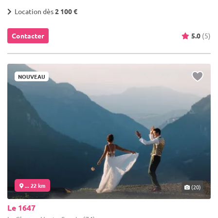
Location dès
2 100 €
Contacter
5.0
(5)
NOUVEAU
... 22 km
(20)
Le 1647