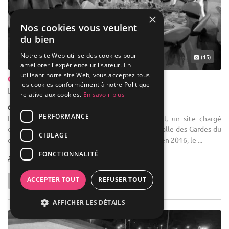
×
Nos cookies vous veulent
du bien
Notre site Web utilise des cookies pour
(15)
améliorer l'expérience utilisateur. En
utilisant notre site Web, vous acceptez tous
Château De Montrottier
les cookies conformément à notre Politique
Lovagny - Haute-Savoie (74)
relative aux cookies.
En savoir plus
Château
PERFORMANCE
Location de salle : Un panorama exceptionnel, un site chargé
d'histoire, une demeure de collectionneur : la salle des Gardes du
CIBLAGE
château de Montrottier entièrement restaurée en 2016, le ...
FONCTIONNALITÉ
20-150
ACCEPTER TOUT
REFUSER TOUT
AFFICHER LES DÉTAILS