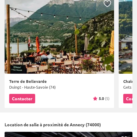
Terre de Bellevarde
Chalet
Duingt - Haute-Savoie (74)
Gets - 
5.0
(5)
Contacter
Cont
Location de salle à proximité de Annecy (74000)