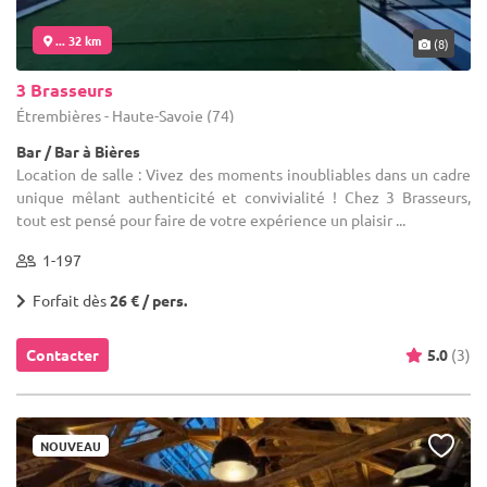
... 32 km
(8)
3 Brasseurs
Étrembières - Haute-Savoie (74)
Bar / Bar à Bières
Location de salle : Vivez des moments inoubliables dans un cadre
unique mêlant authenticité et convivialité ! Chez 3 Brasseurs,
tout est pensé pour faire de votre expérience un plaisir ...
1-197
Forfait dès
26 € / pers.
Contacter
5.0
(3)
NOUVEAU