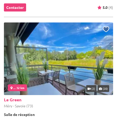
Contacter
5.0
(4)
... 32 km
(2)
(20)
Le Green
Méry - Savoie (73)
Salle de réception