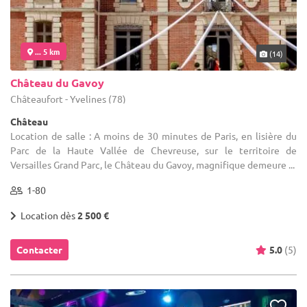
... 5 km
(14)
Château du Gavoy
Châteaufort - Yvelines (78)
Château
Location de salle : A moins de 30 minutes de Paris, en lisière du
Parc de la Haute Vallée de Chevreuse, sur le territoire de
Versailles Grand Parc, le Château du Gavoy, magnifique demeure ...
1-80
Location dès
2 500 €
Contacter
5.0
(5)