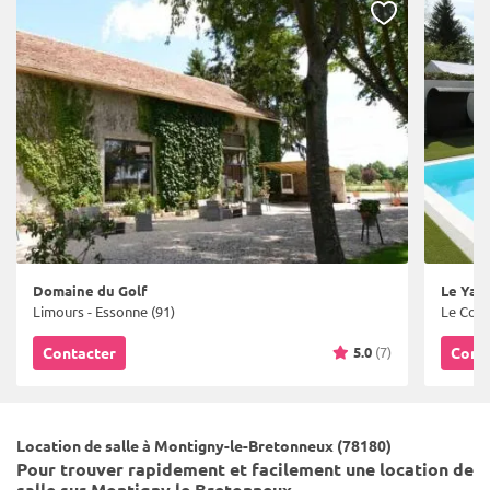
Domaine du Golf
Le Yac
Limours - Essonne (91)
Le Coud
5.0
(7)
Contacter
Cont
Location de salle à Montigny-le-Bretonneux (78180)
Pour trouver rapidement et facilement une location de
salle sur Montigny le Bretonneux