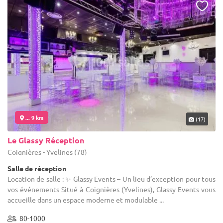
... 9 km
(17)
Le Glassy Réception
Coignières - Yvelines (78)
Salle de réception
Location de salle : ✨ Glassy Events – Un lieu d’exception pour tous
vos événements Situé à Coignières (Yvelines), Glassy Events vous
accueille dans un espace moderne et modulable ...
80-1000