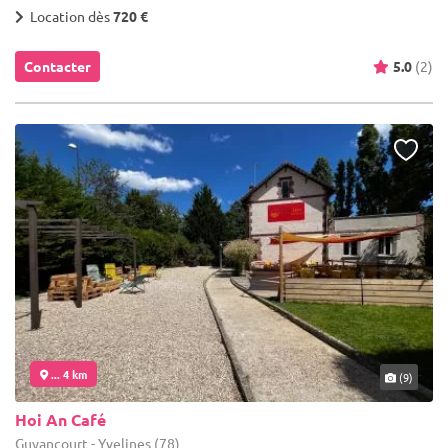
Location dès
720 €
Contacter
5.0
(2)
... 4 km
(9)
Hoi An Café
Guyancourt - Yvelines (78)