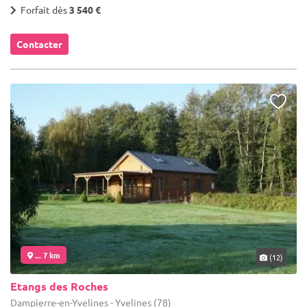
Forfait dès
3 540 €
Contacter
... 7 km
(12)
Etangs des Roches
Dampierre-en-Yvelines - Yvelines (78)