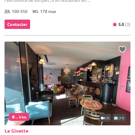
100-350
178 max
Contacter
5.0
(3)
... 8 km
(1)
(11)
Le Ginette