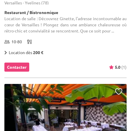
Versailles - Yvelines (78)
Restaurant / Bistronomique
Location de salle : Découvrez Ginette, l'adresse incontournable au
cœur de Versailles ! Plongez dans une ambiance chaleureuse où
rétro-chic et convivialité se rencontrent. Que ce soit pour ...
10-80
Location dès
200 €
Contacter
5.0
(1)