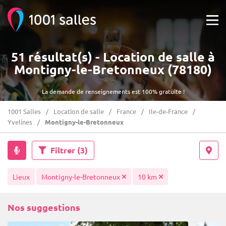
51 résultat(s) - Location de salle à
Montigny-le-Bretonneux (78180)
La demande de renseignements est 100% gratuite !
1001 Salles
Location de salle
France
Ile-de-France
Yvelines
Montigny-le-Bretonneux
Filtrer
(3)
Lieux
Montigny-le-Bretonneux
10 km
Nos suggestions