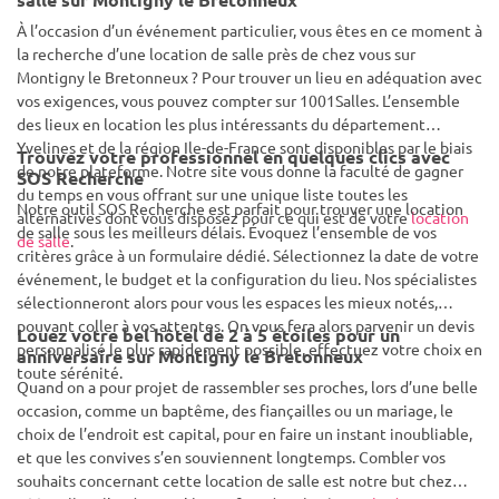
À l’occasion d’un événement particulier, vous êtes en ce moment à
la recherche d’une location de salle près de chez vous sur
Montigny le Bretonneux ? Pour trouver un lieu en adéquation avec
vos exigences, vous pouvez compter sur 1001Salles. L’ensemble
des lieux en location les plus intéressants du département
Yvelines et de la région Ile-de-France sont disponibles par le biais
Trouvez votre professionnel en quelques clics avec
de notre plateforme. Notre site vous donne la faculté de gagner
SOS Recherche
du temps en vous offrant sur une unique liste toutes les
Notre outil SOS Recherche est parfait pour trouver une location
alternatives dont vous disposez pour ce qui est de votre
location
de salle sous les meilleurs délais. Évoquez l’ensemble de vos
de salle
.
critères grâce à un formulaire dédié. Sélectionnez la date de votre
événement, le budget et la configuration du lieu. Nos spécialistes
sélectionneront alors pour vous les espaces les mieux notés,
pouvant coller à vos attentes. On vous fera alors parvenir un devis
Louez votre bel hôtel de 2 à 5 étoiles pour un
personnalisé le plus rapidement possible, effectuez votre choix en
anniversaire sur Montigny le Bretonneux
toute sérénité.
Quand on a pour projet de rassembler ses proches, lors d’une belle
occasion, comme un baptême, des fiançailles ou un mariage, le
choix de l’endroit est capital, pour en faire un instant inoubliable,
et que les convives s’en souviennent longtemps. Combler vos
souhaits concernant cette location de salle est notre but chez