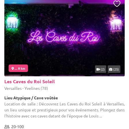
... 8 km
(2)
(25)
Les Caves du Roi Soleil
Versailles - Yvelines (78)
Lieu Atypique / Cave voûtée
Location de salle : Découvrez Les Caves du Roi Soleil à Versailles,
un lieu unique et prestigieux pour vos événements. Plongez dans
l'histoire avec ces caves datant de l'époque de Louis ...
20-100