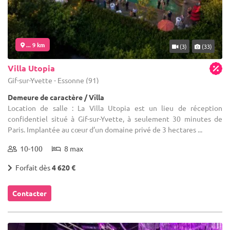
... 9 km
(3)
(33)
Villa Utopia
Gif-sur-Yvette - Essonne (91)
Demeure de caractère / Villa
Location de salle : La Villa Utopia est un lieu de réception
confidentiel situé à Gif-sur-Yvette, à seulement 30 minutes de
Paris. Implantée au cœur d’un domaine privé de 3 hectares ...
10-100
8 max
Forfait dès
4 620 €
Contacter