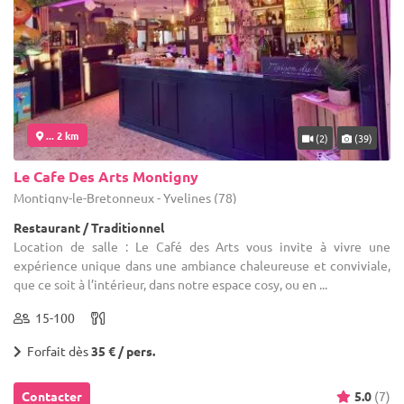
... 2 km
(2)
(39)
Le Cafe Des Arts Montigny
Montigny-le-Bretonneux - Yvelines (78)
Restaurant / Traditionnel
Location de salle : Le Café des Arts vous invite à vivre une
expérience unique dans une ambiance chaleureuse et conviviale,
que ce soit à l’intérieur, dans notre espace cosy, ou en ...
15-100
Forfait dès
35 € / pers.
Contacter
5.0
(7)