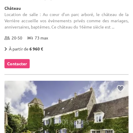
Château
Location de salle : Au cœur d'un parc arboré, le château de la
Verrière accueille vos évènements privés comme des mariages,
anniversaires, baptêmes. Ce château du 16ème siècle est ...
20-50
73 max
À partir de
6 960 €
Contacter