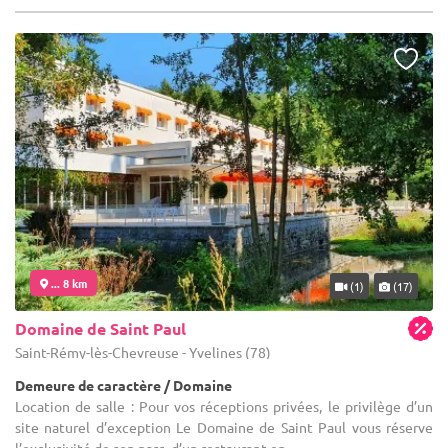
... 8 km
(1)
(17)
Domaine de Saint Paul
Saint-Rémy-lès-Chevreuse - Yvelines (78)
Demeure de caractère / Domaine
Location de salle : Pour vos réceptions privées, le privilège d’un
site naturel d’exception Le Domaine de Saint Paul vous réserve
l’exclusivité de son parc, d’un restaurant en ...