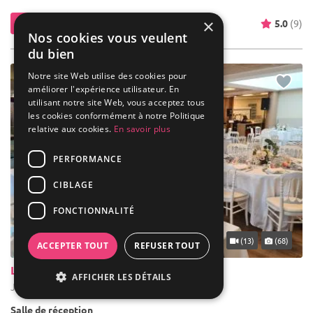
×
Contacter
5.0
(9)
Nos cookies vous veulent
du bien
Notre site Web utilise des cookies pour
améliorer l'expérience utilisateur. En
utilisant notre site Web, vous acceptez tous
les cookies conformément à notre Politique
relative aux cookies.
En savoir plus
PERFORMANCE
CIBLAGE
FONCTIONNALITÉ
... 10 km
(13)
(68)
ACCEPTER TOUT
REFUSER TOUT
Le 12'15 By Gaulupeau
AFFICHER LES DÉTAILS
Jouy-en-Josas - Yvelines (78)
Salle de réception