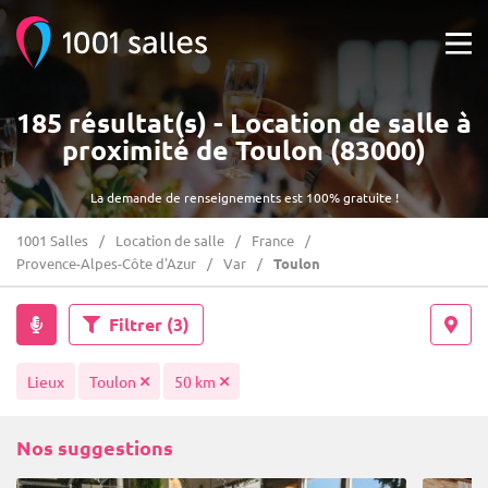
185 résultat(s) - Location de salle à
proximité de Toulon (83000)
La demande de renseignements est 100% gratuite !
1001 Salles
Location de salle
France
Provence-Alpes-Côte d'Azur
Var
Toulon
Filtrer
(3)
Lieux
Toulon
50 km
Nos suggestions