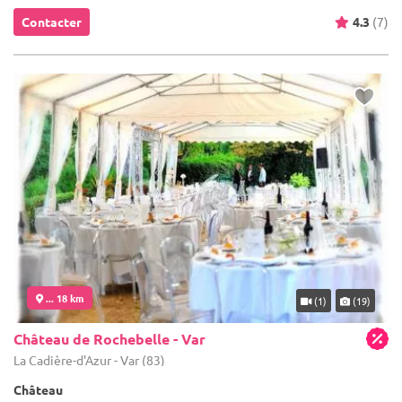
Contacter
4.3
(7)
... 18 km
(1)
(19)
Château de Rochebelle - Var
La Cadière-d'Azur - Var (83)
Château