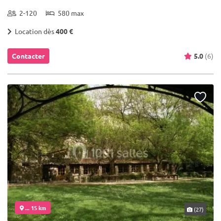
2-120
580 max
Location dès
400 €
Contacter
5.0
(6)
... 15 km
(27)