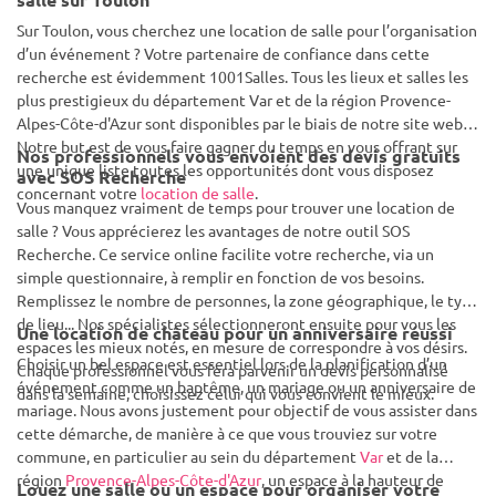
Sur Toulon, vous cherchez une location de salle pour l’organisation
d’un événement ? Votre partenaire de confiance dans cette
recherche est évidemment 1001Salles. Tous les lieux et salles les
plus prestigieux du département Var et de la région Provence-
Alpes-Côte-d'Azur sont disponibles par le biais de notre site web.
Notre but est de vous faire gagner du temps en vous offrant sur
Nos professionnels vous envoient des devis gratuits
une unique liste toutes les opportunités dont vous disposez
avec SOS Recherche
concernant votre
location de salle
.
Vous manquez vraiment de temps pour trouver une location de
salle ? Vous apprécierez les avantages de notre outil SOS
Recherche. Ce service online facilite votre recherche, via un
simple questionnaire, à remplir en fonction de vos besoins.
Remplissez le nombre de personnes, la zone géographique, le type
de lieu... Nos spécialistes sélectionneront ensuite pour vous les
Une location de château pour un anniversaire réussi
espaces les mieux notés, en mesure de correspondre à vos désirs.
Choisir un bel espace est essentiel lors de la planification d’un
Chaque professionnel vous fera parvenir un devis personnalisé
événement comme un baptême, un mariage ou un anniversaire de
dans la semaine, choisissez celui qui vous convient le mieux.
mariage. Nous avons justement pour objectif de vous assister dans
cette démarche, de manière à ce que vous trouviez sur votre
commune, en particulier au sein du département
Var
et de la
région
Provence-Alpes-Côte-d'Azur
, un espace à la hauteur de
Louez une salle ou un espace pour organiser votre