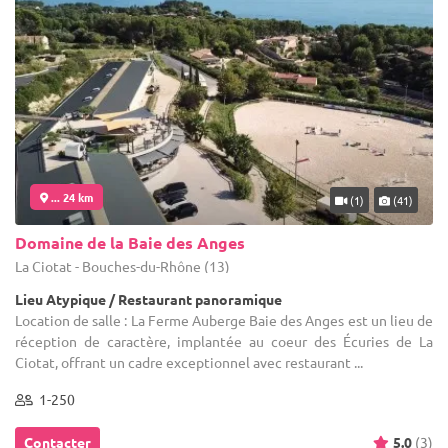
... 24 km
(1)
(41)
Domaine de la Baie des Anges
La Ciotat - Bouches-du-Rhône (13)
Lieu Atypique / Restaurant panoramique
Location de salle : La Ferme Auberge Baie des Anges est un lieu de
réception de caractère, implantée au coeur des Écuries de La
Ciotat, offrant un cadre exceptionnel avec restaurant ...
1-250
Contacter
5.0
(3)