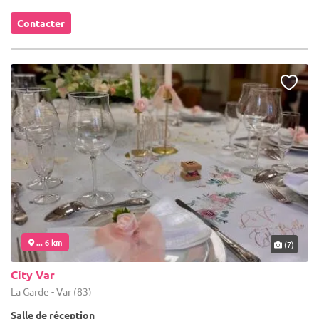
Contacter
... 6 km
(7)
City Var
La Garde - Var (83)
Salle de réception