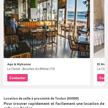
Aqo & Mykonos
El Mell
La Ciotat - Bouches-du-Rhône (13)
La Ciot
Contacter
Cont
Location de salle à proximité de Toulon (83000)
Pour trouver rapidement et facilement une location de
salle sur Toulon