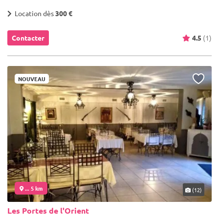
Location dès
300 €
Contacter
4.5
(1)
NOUVEAU
... 5 km
(12)
Les Portes de l'Orient