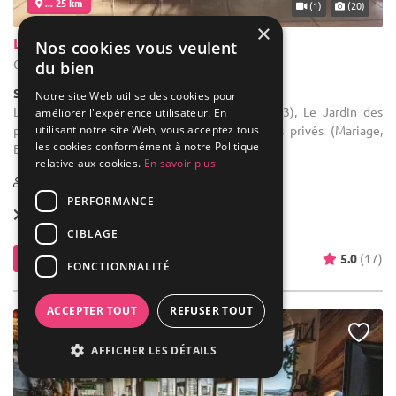
... 25 km
(1)
(20)
×
Le Jardin des Passions
Nos cookies vous veulent
Cuges-les-Pins - Bouches-du-Rhône (13)
du bien
Salle de réception
Notre site Web utilise des cookies pour
Location de salle : Situé à Cuges les Pins (13), Le Jardin des
améliorer l'expérience utilisateur. En
utilisant notre site Web, vous acceptez tous
passions vous accueille pour vos événements privés (Mariage,
les cookies conformément à notre Politique
Baptême, Anniversaire, Soiré à Thème ...) ou ...
relative aux cookies.
En savoir plus
50-180
18 max
PERFORMANCE
Forfait dès
45 € / pers.
CIBLAGE
Contacter
5.0
(17)
FONCTIONNALITÉ
ACCEPTER TOUT
REFUSER TOUT
NOUVEAU
AFFICHER LES DÉTAILS