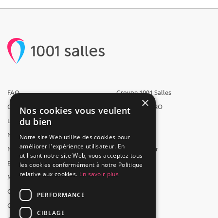
FAQ
Groupe 1001 Salles
×
Qui sommes-nous ?
1001 Salles PRO
Nos cookies vous veulent
du bien
L'équipe
1001 Traiteurs
Nous recrutons
1001 Artistes
Notre site Web utilise des cookies pour
améliorer l'expérience utilisateur. En
Nos partenaires
Reserverunbar
utilisant notre site Web, vous acceptez tous
Espace presse
MP2
les cookies conformément à notre Politique
relative aux cookies.
En savoir plus
Mentions légales
CGV
PERFORMANCE
CGU
CIBLAGE