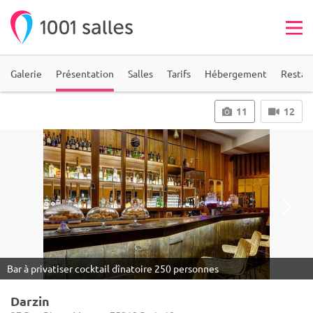
Galerie
Présentation
Salles
Tarifs
Hébergement
Restau
11
12
Bar à privatiser cocktail dînatoire 250 personnes
Darzin