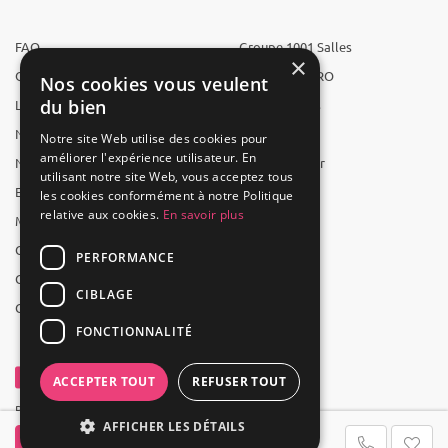
FAQ
Groupe 1001 Salles
×
Qui sommes-nous ?
1001 Salles PRO
Nos cookies vous veulent
du bien
L'équipe
1001 Traiteurs
Nous recrutons
1001 Artistes
Notre site Web utilise des cookies pour
améliorer l'expérience utilisateur. En
Nos partenaires
Reserverunbar
utilisant notre site Web, vous acceptez tous
Espace presse
MP2
les cookies conformément à notre Politique
relative aux cookies.
En savoir plus
Mentions légales
CGV
PERFORMANCE
CGU
CIBLAGE
Contact
FONCTIONNALITÉ
ACCEPTER TOUT
REFUSER TOUT
Powered by Groupe 1001Salles
AFFICHER LES DÉTAILS
Contacter