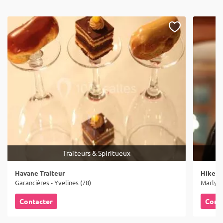
Traiteurs & Spiritueux
Havane Traiteur
Hike - 
Garancières - Yvelines (78)
Marly-le
Contacter
Cont