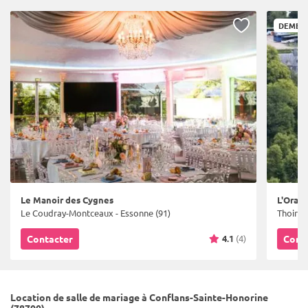
DEMEUR
Le Manoir des Cygnes
L'Oran
Le Coudray-Montceaux - Essonne (91)
Thoiry -
4.1
(4)
Contacter
Cont
Location de salle de mariage à Conflans-Sainte-Honorine