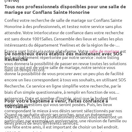
(78700)
Tous nos professionnels disponibles pour une salle de
mariage sur Conflans Sainte Honorine
Confiez votre recherche de salle de mariage sur Conflans Sainte
Honorine à des professionnels, et testez notre service sans plus
attendre. Votre interlocuteur de confiance dans votre recherche
est sans doute 1001Salles. L’ensemble des lieux et salles les plus
intéressants du département Yvelines et de la région Ile-de-
France sont listés via notre plateforme. Votre
salle de mariage
est
De nombreux devis établis dès maintenant avec SOS
fort probablement répertoriée par notre service : notre listing
Recherche
vous donnera la possibilité de passer en revue toutes les solutions
Pour ce qui est de votre salle de mariage, notre service vous
dans un temps record.
donne la possibilité de vous procurer avec un peu plus de facilité
encore un lieu correspondant à tous vos souhaits, en utilisant SOS
Recherche. Ce service en ligne simplifie votre recherche, par le
biais d’un simple questionnaire, à remplir en fonction de vos
exigences. Date et nombre d’invités, ainsi que le budget font
Pour votre baptême à venir, faites confiance à
partie des questions qui vous seront posées. Puis, les lieux
1001Salles
correspondant le mieux à vos désirs seront sélectionnés par nos
Quand on souhaite réunir ses proches, pour un événement
experts. Enfin, tous les professionnels choisis vous enverront un
particulier, par exemple un anniversaire, une réunion de famille ou
devis précis de leurs différents services.
une fête entre amis, il est important de choisir un bel endroit.