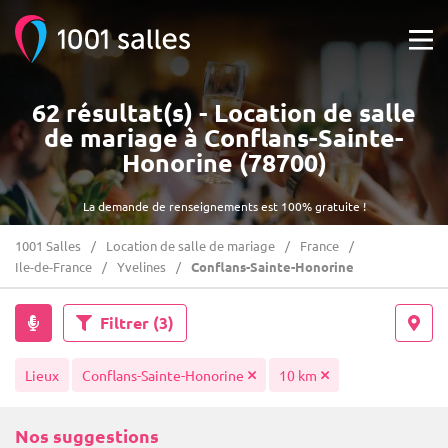
62 résultat(s) - Location de salle
de mariage à Conflans-Sainte-
Honorine (78700)
La demande de renseignements est 100% gratuite !
1001 Salles
Location de salle de mariage
France
Ile-de-France
Yvelines
Conflans-Sainte-Honorine
Filtrer
(3)
Lieux
Conflans-Sainte-Honorine
10 km
Nos suggestions