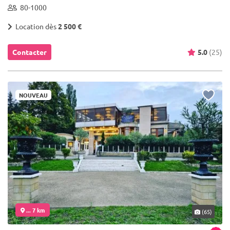
80-1000
Location dès
2 500 €
Contacter
5.0
(25)
NOUVEAU
... 7 km
(65)