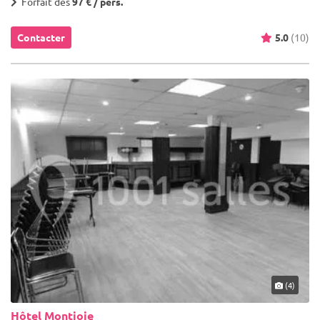
Forfait dès
97 € / pers.
Contacter
5.0
(10)
(4)
Hôtel Montjoie