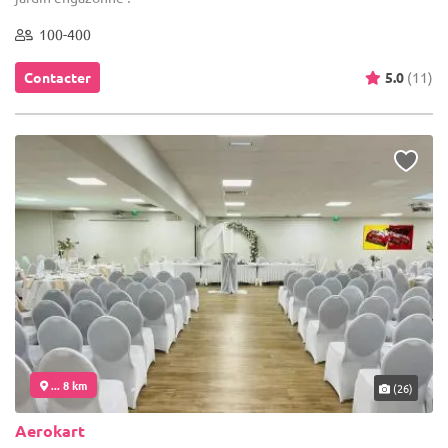
100-400
Contacter
5.0
(11)
... 8 km
(26)
Aerokart