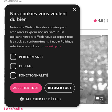
extérieur ...
×
1-180
Nos cookies vous veulent
du bien
4.8
(1)
Notre site Web utilise des cookies pour
améliorer l'expérience utilisateur. En
utilisant notre site Web, vous acceptez tous
les cookies conformément à notre Politique
relative aux cookies.
En savoir plus
PERFORMANCE
CIBLAGE
FONCTIONNALITÉ
ACCEPTER TOUT
REFUSER TOUT
(6)
AFFICHER LES DÉTAILS
Loca'salle