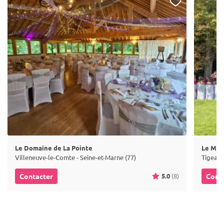
Le Domaine de La Pointe
Le Man
Villeneuve-le-Comte - Seine-et-Marne (77)
Tigeaux
5.0
(8)
Contacter
Cont