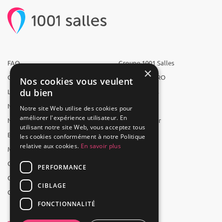
FAQ
Groupe 1001 Salles
×
Qui sommes-nous ?
1001 Salles PRO
Nos cookies vous veulent
du bien
L'équipe
1001 Traiteurs
Nous recrutons
1001 Artistes
Notre site Web utilise des cookies pour
améliorer l'expérience utilisateur. En
Nos partenaires
Reserverunbar
utilisant notre site Web, vous acceptez tous
Espace presse
MP2
les cookies conformément à notre Politique
relative aux cookies.
En savoir plus
Mentions légales
CGV
PERFORMANCE
CGU
CIBLAGE
Contact
FONCTIONNALITÉ