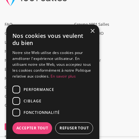
FAQ
Groupe 1001 Salles
×
Qui sommes-nous ?
1001 Salles PRO
Nos cookies vous veulent
du bien
L'équipe
1001 Traiteurs
Nous recrutons
1001 Artistes
Notre site Web utilise des cookies pour
améliorer l'expérience utilisateur. En
Nos partenaires
Reserverunbar
utilisant notre site Web, vous acceptez tous
Espace presse
MP2
les cookies conformément à notre Politique
relative aux cookies.
En savoir plus
Mentions légales
CGV
PERFORMANCE
CGU
CIBLAGE
Contact
FONCTIONNALITÉ
ACCEPTER TOUT
REFUSER TOUT
Powered by Groupe 1001Salles