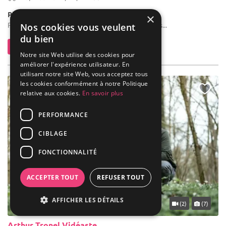
Photos & Vidéos
×
Photographe : Mariages, anniversaires, baptêmes...
Nos cookies vous veulent
du bien
Contacter
Notre site Web utilise des cookies pour
améliorer l'expérience utilisateur. En
utilisant notre site Web, vous acceptez tous
les cookies conformément à notre Politique
relative aux cookies.
En savoir plus
PERFORMANCE
CIBLAGE
FONCTIONNALITÉ
ACCEPTER TOUT
REFUSER TOUT
AFFICHER LES DÉTAILS
(2)
(7)
Arthur Tronel Vidéaste