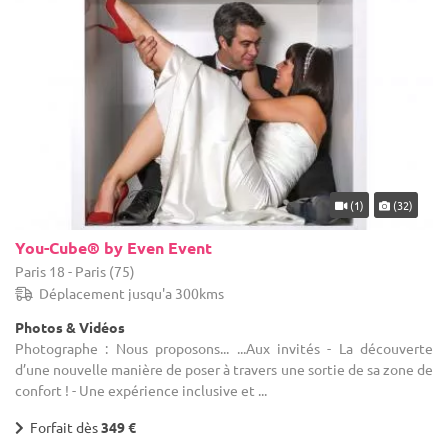
Paris, et le tour sera joué ! Afin que vous puissiez vous décider
rapidement, nos professionnels sauront se montrer réactifs et à
l'écoute. Il ne fait aucun doute que vos convives se rappelleront
longtemps cet événement, que vous aurez mis en place grâce à
1001Salles !
(1)
(32)
You-Cube® by Even Event
Paris 18 - Paris (75)
Déplacement jusqu'a 300kms
Photos & Vidéos
Photographe : Nous proposons... ...Aux invités - La découverte
d’une nouvelle manière de poser à travers une sortie de sa zone de
confort ! - Une expérience inclusive et ...
Forfait dès
349 €