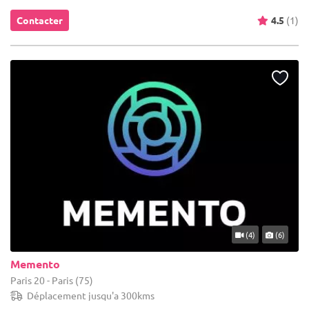
Contacter
4.5
(1)
(4)
(6)
Memento
Paris 20 - Paris (75)
Déplacement jusqu'a 300kms