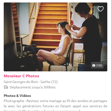
(100)
Monsieur C Photos
Saint-Georges-du-Bois - Sarthe (72)
Déplacement jusqu'a 300kms
Photos & Vidéos
Photographe : Revivez votre mariage au fil des années et partagez
le avec les générations futures en faisant appel aux services de