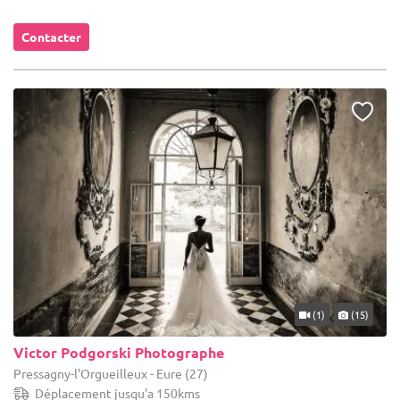
Contacter
(1)
(15)
Victor Podgorski Photographe
Pressagny-l'Orgueilleux - Eure (27)
Déplacement jusqu'a 150kms