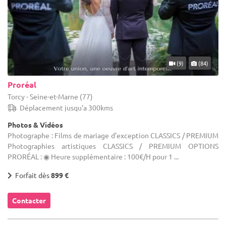
(9)
(84)
Proréal
Torcy - Seine-et-Marne (77)
Déplacement jusqu'a 300kms
Photos & Vidéos
Photographe : Films de mariage d’exception CLASSICS / PREMIUM
Photographies artistiques CLASSICS / PREMIUM OPTIONS
PRORÉAL : ◉ Heure supplémentaire : 100€/H pour 1 ...
Forfait dès
899 €
Contacter