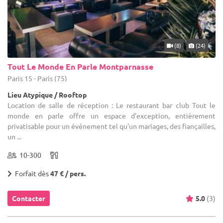
(8)
(24)
Tout Le Monde En Parle Montparnasse
Paris 15 - Paris (75)
Lieu Atypique / Rooftop
Location de salle de réception : Le restaurant bar club Tout le
monde en parle offre un espace d’exception, entièrement
privatisable pour un événement tel qu'un mariages, des fiançailles,
un ...
10-300
Forfait dès
47 € / pers.
Contacter
5.0
(3)