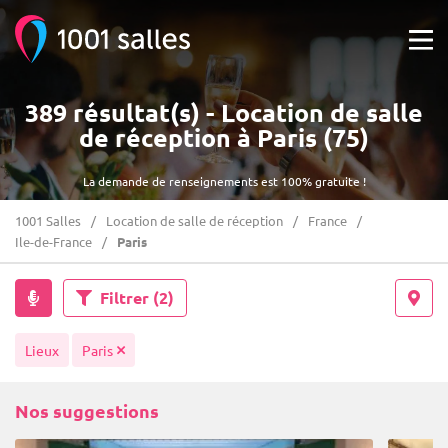
389 résultat(s) - Location de salle
de réception à Paris (75)
La demande de renseignements est 100% gratuite !
1001 Salles
Location de salle de réception
France
Ile-de-France
Paris
Filtrer
(2)
Lieux
Paris
Nos suggestions