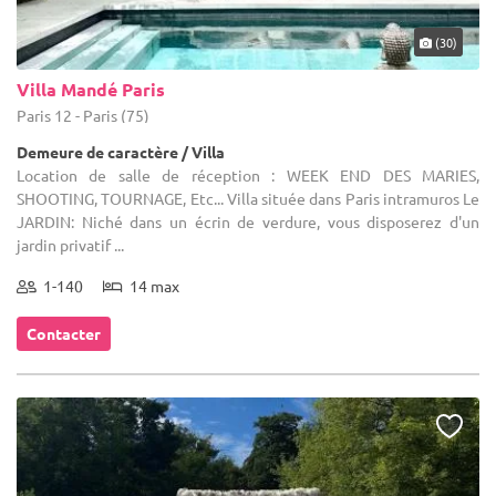
(30)
Villa Mandé Paris
Paris 12 - Paris (75)
Demeure de caractère / Villa
Location de salle de réception : WEEK END DES MARIES,
SHOOTING, TOURNAGE, Etc... Villa située dans Paris intramuros Le
JARDIN: Niché dans un écrin de verdure, vous disposerez d'un
jardin privatif ...
1-140
14 max
Contacter