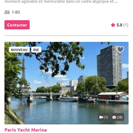
moment agréable et mémorable dans un cadre atypique et ...
1-80
Contacter
5.0
(1)
NOUVEAU
RSE
(1)
(38)
Paris Yacht Marina