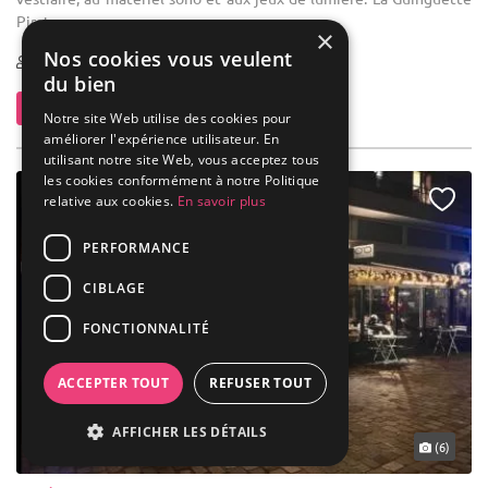
Pirate ...
×
Nos cookies vous veulent
50-200
du bien
Contacter
Notre site Web utilise des cookies pour
améliorer l'expérience utilisateur. En
utilisant notre site Web, vous acceptez tous
les cookies conformément à notre Politique
relative aux cookies.
En savoir plus
PERFORMANCE
CIBLAGE
FONCTIONNALITÉ
ACCEPTER TOUT
REFUSER TOUT
AFFICHER LES DÉTAILS
(6)