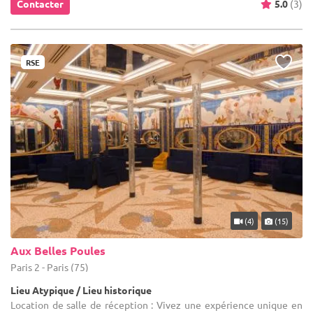
Contacter
5.0
(3)
RSE
(4)
(15)
Aux Belles Poules
Paris 2 - Paris (75)
Lieu Atypique / Lieu historique
Location de salle de réception : Vivez une expérience unique en