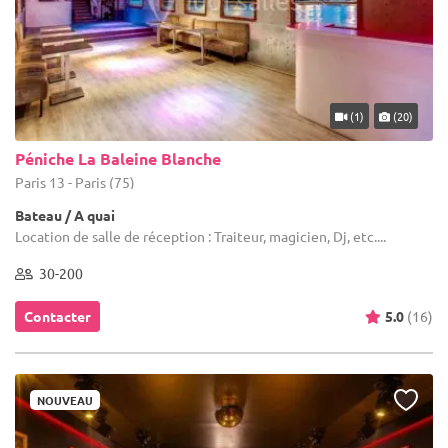
(1)
(20)
Péniche La Baleine Blanche
Paris 13 - Paris (75)
Bateau / A quai
Location de salle de réception : Traiteur, magicien, Dj, etc....
30-200
Contacter
5.0
(16)
NOUVEAU