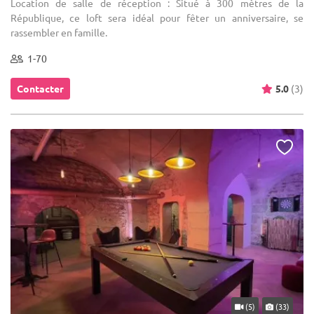
Location de salle de réception : Situé à 300 mètres de la
République, ce loft sera idéal pour fêter un anniversaire, se
rassembler en famille.
1-70
Contacter
5.0
(3)
(5)
(33)