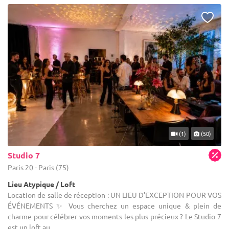
(1)
(50)
Studio 7
Paris 20 - Paris (75)
Lieu Atypique / Loft
Location de salle de réception : UN LIEU D'EXCEPTION POUR VOS
ÉVÉNEMENTS ✨ Vous cherchez un espace unique & plein de
charme pour célébrer vos moments les plus précieux ? Le Studio 7
est un loft au ...