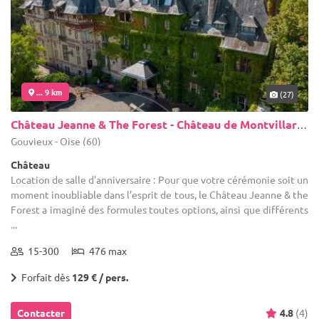
... 9 km
(27)
Château Jeanne & The Forest - Château de Montvillargenne
Gouvieux - Oise (60)
Château
Location de salle d'anniversaire : Pour que votre cérémonie soit un
moment inoubliable dans l’esprit de tous, le Château Jeanne & the
Forest a imaginé des formules toutes options, ainsi que différents
...
15-300
476 max
Forfait dès
129 € / pers.
Contacter
4.8
(4)