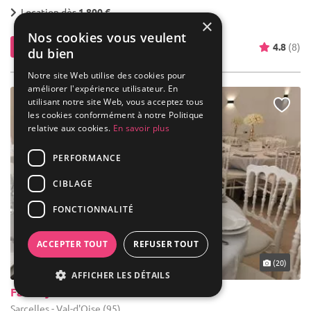
Location dès
1 800 €
×
Nos cookies vous veulent
Contacter
4.8
(8)
du bien
Notre site Web utilise des cookies pour
améliorer l'expérience utilisateur. En
utilisant notre site Web, vous acceptez tous
les cookies conformément à notre Politique
relative aux cookies.
En savoir plus
PERFORMANCE
CIBLAGE
FONCTIONNALITÉ
ACCEPTER TOUT
REFUSER TOUT
... 30 km
(20)
AFFICHER LES DÉTAILS
Factory 26
Sarcelles - Val-d'Oise (95)