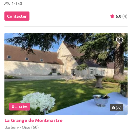
1-150
Contacter
5.0
(4)
... 14 km
(27)
La Grange de Montmartre
Barbery - Oise (60)