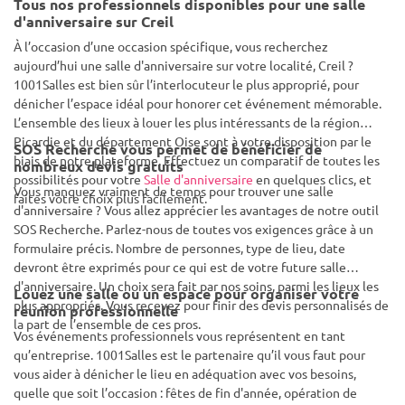
Tous nos professionnels disponibles pour une salle
d'anniversaire sur Creil
À l’occasion d’une occasion spécifique, vous recherchez
aujourd’hui une salle d'anniversaire sur votre localité, Creil ?
1001Salles est bien sûr l’interlocuteur le plus approprié, pour
dénicher l’espace idéal pour honorer cet événement mémorable.
L’ensemble des lieux à louer les plus intéressants de la région
Picardie et du département Oise sont à votre disposition par le
SOS Recherche vous permet de bénéficier de
biais de notre plateforme. Effectuez un comparatif de toutes les
nombreux devis gratuits
possibilités pour votre
Salle d'anniversaire
en quelques clics, et
Vous manquez vraiment de temps pour trouver une salle
faites votre choix plus facilement.
d'anniversaire ? Vous allez apprécier les avantages de notre outil
SOS Recherche. Parlez-nous de toutes vos exigences grâce à un
formulaire précis. Nombre de personnes, type de lieu, date
devront être exprimés pour ce qui est de votre future salle
d'anniversaire. Un choix sera fait par nos soins, parmi les lieux les
Louez une salle ou un espace pour organiser votre
plus appropriés. Vous recevez pour finir des devis personnalisés de
réunion professionnelle
la part de l’ensemble de ces pros.
Vos événements professionnels vous représentent en tant
qu’entreprise. 1001Salles est le partenaire qu’il vous faut pour
vous aider à dénicher le lieu en adéquation avec vos besoins,
quelle que soit l’occasion : fêtes de fin d'année, opération de