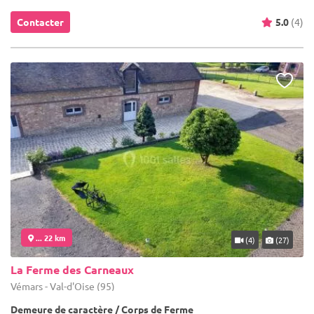
Contacter
5.0
(4)
... 22 km
(4)
(27)
La Ferme des Carneaux
Vémars - Val-d'Oise (95)
Demeure de caractère / Corps de Ferme