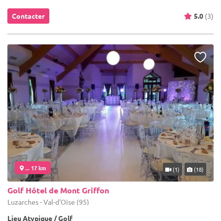
Contacter
5.0
(3)
... 17 km
(1)
(18)
Golf Hôtel de Mont Griffon
Luzarches - Val-d'Oise (95)
Lieu Atypique / Golf