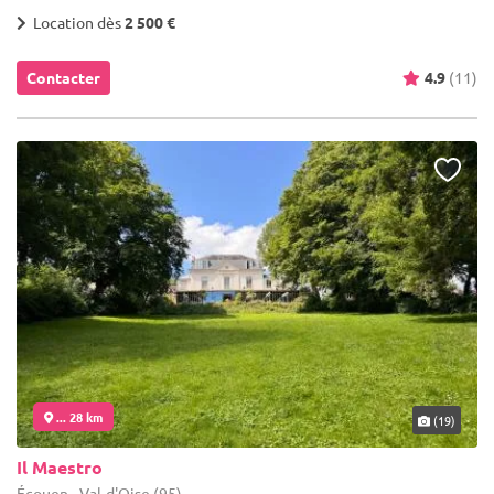
Location dès
2 500 €
Contacter
4.9
(11)
... 28 km
(19)
Il Maestro
Écouen - Val-d'Oise (95)