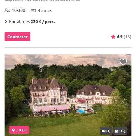
10-300
45 max
Forfait dès
220 € / pers.
Contacter
4.9
(13)
... 9 km
(1)
(15)