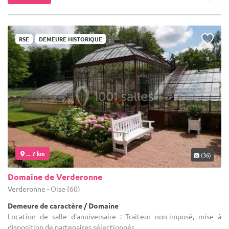
RSE
DEMEURE HISTORIQUE
... 7 km
(36)
Domaine de Verderonne
Verderonne - Oise (60)
Demeure de caractère / Domaine
Location de salle d'anniversaire : Traiteur non-imposé, mise à
disposition de partenaires sélectionnés