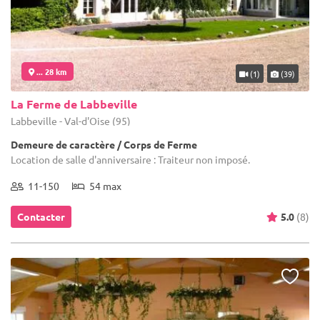
... 28 km
(1)
(39)
La Ferme de Labbeville
Labbeville - Val-d'Oise (95)
Demeure de caractère / Corps de Ferme
Location de salle d'anniversaire : Traiteur non imposé.
11-150
54 max
Contacter
5.0
(8)