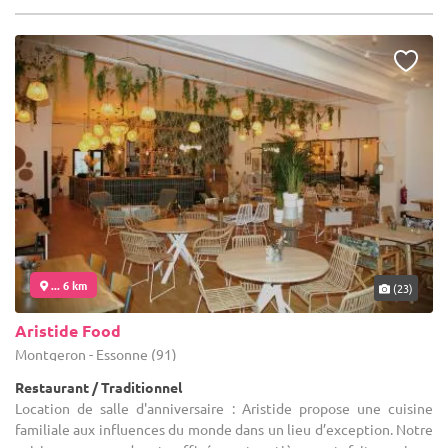
... 6 km
(23)
Aristide Food
Montgeron - Essonne (91)
Restaurant / Traditionnel
Location de salle d'anniversaire : Aristide propose une cuisine
familiale aux influences du monde dans un lieu d’exception. Notre