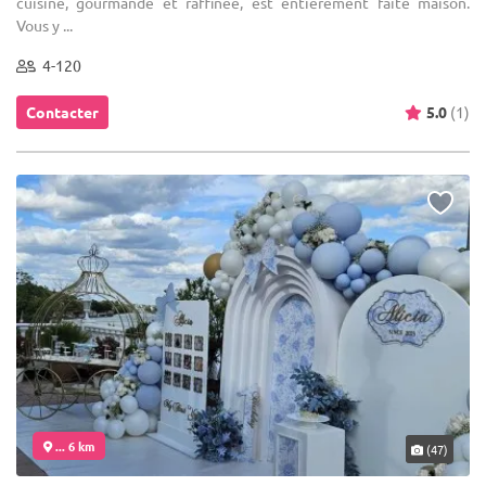
cuisine, gourmande et raffinée, est entièrement faite maison.
Vous y ...
4-120
Contacter
5.0
(1)
... 6 km
(47)