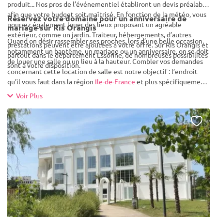
produit... Nos pros de l’événementiel établiront un devis préalable,
afin que votre budget soit maîtrisé. En fonction de la météo, vous
Réservez votre domaine pour un anniversaire de
pourrez également louer des lieux proposant un agréable
mariage sur Ris Orangis
extérieur, comme un jardin. Traiteur, hébergements, d’autres
Quand on désir rassembler ses proches, lors d’une belle occasion,
prestations peuvent être ajoutées à votre offre. Sur Ris Orangis et
notamment un baptême, un mariage ou un anniversaire, on se doit
partout dans le département Essonne, de nombreuses possibilités
de louer une salle ou un lieu à la hauteur. Combler vos demandes
sont à votre disposition.
concernant cette location de salle est notre objectif : l’endroit
qu’il vous faut dans la région
Ile-de-France
et plus spécifiquement
le département
Essonne
est à votre portée. Optez pour le cadre le
Voir Plus
plus séduisant pour vous : pourquoi pas en pleine campagne par
exemple ? Votre commune, Ris Orangis, dénombre en tout 24 612
habitants, et de belles pépites sont à votre disposition vos futurs
événements. Ainsi, réaliser une
location de bateau pour un
anniversaire de mariage sur Ris Orangis
ne sera qu’une formalité
! Notre listing contient des lieux dédiés aux dîners intimistes,
comme des domaines aptes à accueillir plus de trois mille
personnes. Pour une organisation encore facilitée, un traiteur
vous pourra être conseillé lors de votre location de salle sur Ris
Orangis.