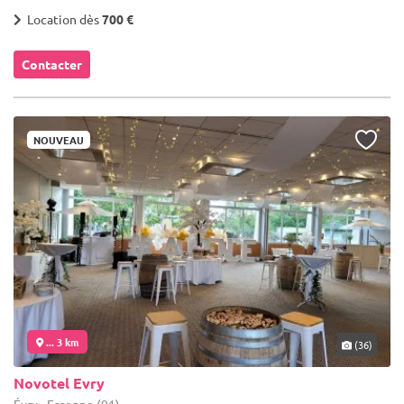
Location dès
700 €
Contacter
NOUVEAU
... 3 km
(36)
Novotel Evry
Évry - Essonne (91)