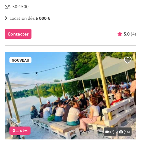
50-1500
Location dès
5 000 €
Contacter
5.0
(4)
NOUVEAU
... 4 km
(6)
(16)