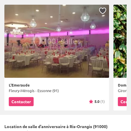
L'Emeraude
Domain
Fleury-Mérogis - Essonne (91)
Gironvil
5.0
(1)
Contacter
Cont
Location de salle d'anniversaire à Ris-Orangis (91000)