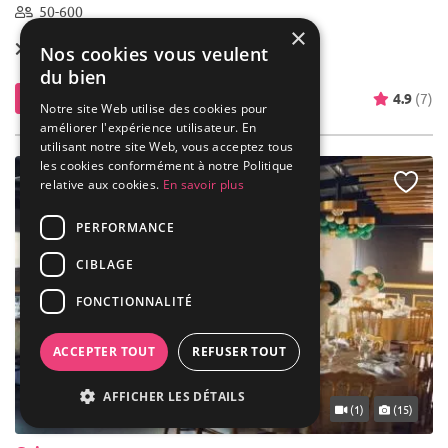
50-600
×
Location dès
1 500 €
Nos cookies vous veulent
du bien
Contacter
4.9
(7)
Notre site Web utilise des cookies pour
améliorer l'expérience utilisateur. En
utilisant notre site Web, vous acceptez tous
les cookies conformément à notre Politique
relative aux cookies.
En savoir plus
PERFORMANCE
CIBLAGE
FONCTIONNALITÉ
ACCEPTER TOUT
REFUSER TOUT
AFFICHER LES DÉTAILS
... 8 km
(1)
(15)