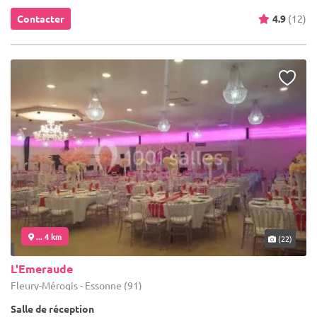
Contacter
4.9
(12)
... 4 km
(22)
L'Emeraude
Fleury-Mérogis - Essonne (91)
Salle de réception