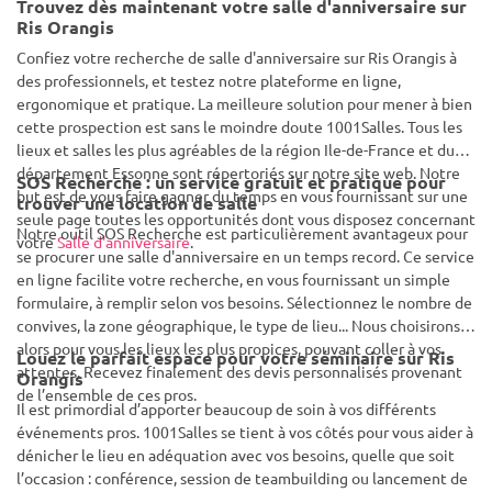
Trouvez dès maintenant votre salle d'anniversaire sur
Ris Orangis
Confiez votre recherche de salle d'anniversaire sur Ris Orangis à
des professionnels, et testez notre plateforme en ligne,
ergonomique et pratique. La meilleure solution pour mener à bien
cette prospection est sans le moindre doute 1001Salles. Tous les
lieux et salles les plus agréables de la région Ile-de-France et du
département Essonne sont répertoriés sur notre site web. Notre
SOS Recherche : un service gratuit et pratique pour
but est de vous faire gagner du temps en vous fournissant sur une
trouver une location de salle
seule page toutes les opportunités dont vous disposez concernant
Notre outil SOS Recherche est particulièrement avantageux pour
votre
Salle d'anniversaire
.
se procurer une salle d'anniversaire en un temps record. Ce service
en ligne facilite votre recherche, en vous fournissant un simple
formulaire, à remplir selon vos besoins. Sélectionnez le nombre de
convives, la zone géographique, le type de lieu... Nous choisirons
alors pour vous les lieux les plus propices, pouvant coller à vos
Louez le parfait espace pour votre séminaire sur Ris
attentes. Recevez finalement des devis personnalisés provenant
Orangis
de l’ensemble de ces pros.
Il est primordial d’apporter beaucoup de soin à vos différents
événements pros. 1001Salles se tient à vos côtés pour vous aider à
dénicher le lieu en adéquation avec vos besoins, quelle que soit
l’occasion : conférence, session de teambuilding ou lancement de