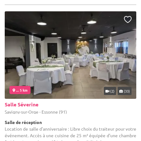
... 5 km
(2)
(33)
Salle Séverine
Savigny-sur-Orge - Essonne (91)
Salle de réception
Location de salle d'anniversaire : Libre choix du traiteur pour votre
événement. Accès à une cuisine de 25 m² équipée d'une chambre