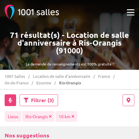
71 résultat(s) - Location de salle
d'anniversaire à Ris-Orangis
(91000)
La demande de renseignements est 100% gratuite !
1001 Salles
Location de salle d'anniversaire
France
Ile-de-France
Essonne
Ris-Orangis
Filtrer
(3)
Lieux
Ris-Orangis
10 km
Nos suggestions