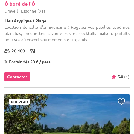
Ô bord de l'Ô
Draveil - Essonne (91)
Lieu Atypique / Plage
Location de salle d'anniversaire : Régalez vos papilles avec nos
planchas, brochettes savoureuses et cocktails maison, parfaits
pour vos afterworks ou moments entre amis.
20-400
Forfait dès
50 € / pers.
Contacter
5.0
(1)
NOUVEAU