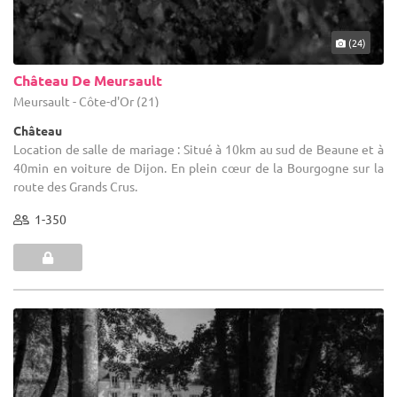
(24)
Château De Meursault
Meursault - Côte-d'Or (21)
Château
Location de salle de mariage : Situé à 10km au sud de Beaune et à
40min en voiture de Dijon. En plein cœur de la Bourgogne sur la
route des Grands Crus.
1-350