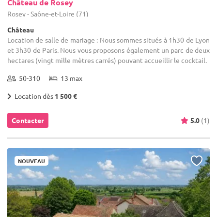
Château de Rosey
Rosey - Saône-et-Loire (71)
Château
Location de salle de mariage : Nous sommes situés à 1h30 de Lyon
et 3h30 de Paris. Nous vous proposons également un parc de deux
hectares (vingt mille mètres carrés) pouvant accueillir le cocktail.
50-310
13 max
Location dès
1 500 €
Contacter
5.0
(1)
NOUVEAU