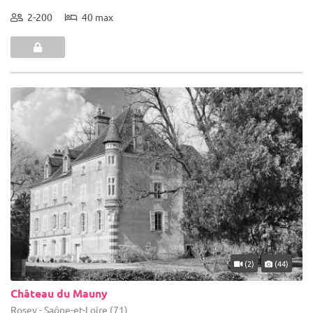
2-200
40 max
(2)
(44)
Château du Mauny
Rosey - Saône-et-Loire (71)