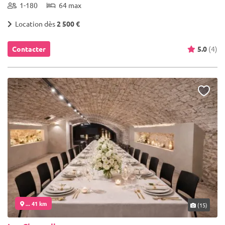
1-180
64 max
Location dès
2 500 €
Contacter
5.0
(4)
... 41 km
(15)