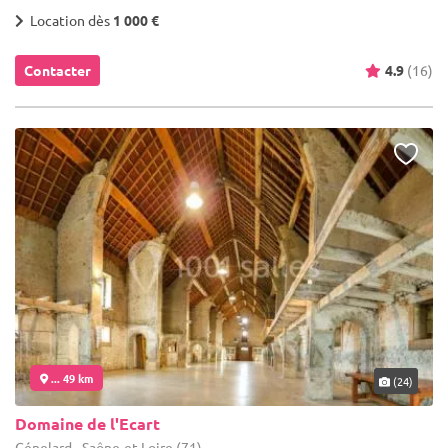
Location dès
1 000 €
Contacter
4.9
(16)
... 49 km
(24)
Domaine de l'Ecart
Génelard - Saône-et-Loire (71)