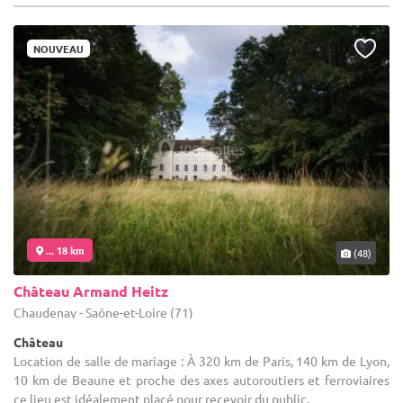
NOUVEAU
... 18 km
(48)
Château Armand Heitz
Chaudenay - Saône-et-Loire (71)
Château
Location de salle de mariage : À 320 km de Paris, 140 km de Lyon,
10 km de Beaune et proche des axes autoroutiers et ferroviaires
ce lieu est idéalement placé pour recevoir du public.