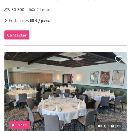
50-300
21 max
Forfait dès
60 € / pers.
Contacter
... 27 km
(1)
(39)