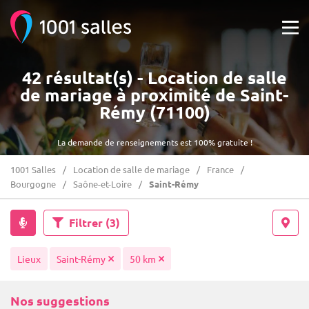
42 résultat(s) - Location de salle
de mariage à proximité de Saint-
Rémy (71100)
La demande de renseignements est 100% gratuite !
1001 Salles
Location de salle de mariage
France
Bourgogne
Saône-et-Loire
Saint-Rémy
Filtrer
(3)
Lieux
Saint-Rémy
50 km
Nos suggestions