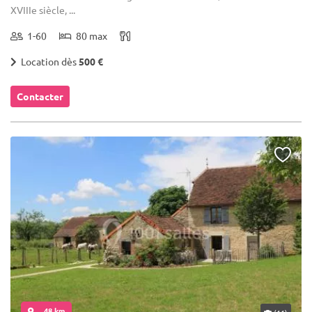
XVIIIe siècle, ...
1-60
80 max
Location dès
500 €
Contacter
... 48 km