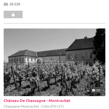
20-220
(20)
Château De Chassagne - Montrachet
Chassagne-Montrachet - Côte-d'Or (21)