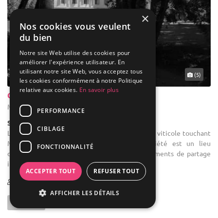
×
Nos cookies vous veulent
du bien
Notre site Web utilise des cookies pour
améliorer l'expérience utilisateur. En
utilisant notre site Web, vous acceptez tous
(5)
les cookies conformément à notre Politique
relative aux cookies.
En savoir plus
Château De Tailly
Meursault - Côte-d'Or (21)
PERFORMANCE
Salle de réception
CIBLAGE
Location de salle de mariage : Située sur la côte viticole touchant
Meursault et à 5 mn de Beaune, la propriété est un lieu
FONCTIONNALITÉ
d'exception qui se prête parfaitement aux moments de partage
inoubliables. ...
ACCEPTER TOUT
REFUSER TOUT
1-100
27 max
AFFICHER LES DÉTAILS