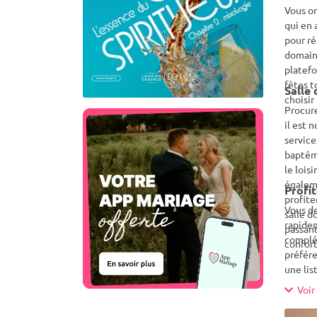
Vous or
qui en 
pour ré
domaine
platefo
fêtes t
Salle 
choisir
Procure
il est 
service
baptême
le lois
égaleme
Profit
profite
Vous de
salle d
rapidem
passant
complé
confort
préfére
une lis
les lie
Voir 
un gain
longtem