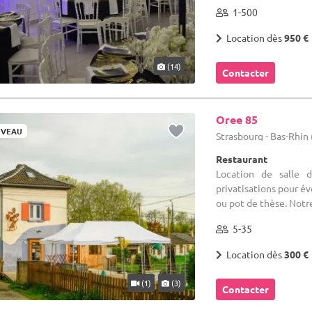
1-500
Location dès
950 €
(14)
Contacter
Oree 85
VEAU
Strasbourg - Bas-Rhin 
Restaurant
Location de salle 
privatisations pour é
ou pot de thèse. Notre
5-35
Location dès
300 €
(1)
(3)
Contacter