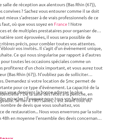
salle de réception aux alentours (Bas Rhin (67)),
vos convives ? Sachez vous entourer comme il se doit
aut mieux s'adresser à de vrais professionnels de ce
s faut, où que vous soyez en
France
! Notre
ces et de multiples prestataires pour organiser des
atière sont éprouvées, il vous sera possible de
critères précis, pour combler toutes vos attentes.
éblouir vos invités.. Il s'agit d'un événement unique,
uhaite. Ce qui nous singularise par rapport à d'autres
ser pour toutes les occasions spéciales comme un
s profiterez d'un choix important, et vous aurez tout
eur (Bas Rhin (67)). N'oubliez pas de solliciter
lles. Demandez si votre location de $mc permet de
portante pour ce type d'événement. La capacité de la
ous vous donnions la bonne adresse le plus
dentielle ? De la salle des fêtes à la péniche, en
des miracles ! Évoquez-nous tous vos besoins en
eable. Se fier à 1001Salles, c'est avant tout du
 nombre de devis que vous souhaitez, vos
ce de restauration... Nous vous enverrons par la suite
z en 48h en moyenne l'ensemble des devis concernant
in (67), faites tout simplement votre choix ! C'est
ucun doute que vos convives se souviendront très
s !
âteaux