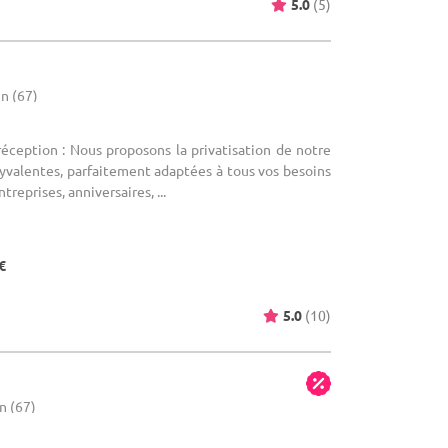
5.0
(5)
n (67)
réception : Nous proposons la privatisation de notre
lyvalentes, parfaitement adaptées à tous vos besoins
treprises, anniversaires, ...
€
5.0
(10)
s
n (67)