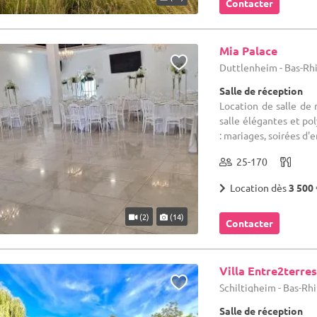
Contacter
Mia Palace
Duttlenheim - Bas-Rhi
Salle de réception
Location de salle de 
salle élégantes et po
: mariages, soirées d'en
25-170
Location dès
3 500 
(2)
(14)
Contacter
Villa Entre2terre
Schiltigheim - Bas-Rhi
Salle de réception