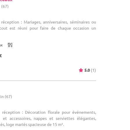
 (67)
 réception : Mariages, anniversaires, séminaires ou
tout est réuni pour faire de chaque occasion un
ax
€
5.0
(1)
in (67)
e réception : Décoration florale pour événements,
e et accessoires, nappes et serviettes élégantes,
és, loge mariés spacieuse de 15 m².