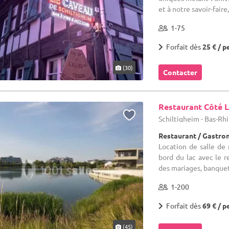
et à notre savoir-faire
1-75
Forfait dès
25 € / p
(30)
Contacter
Restaurant Côté 
Schiltigheim - Bas-Rhi
Restaurant / Gastr
Location de salle de
bord du lac avec le r
des mariages, banquets,
1-200
Forfait dès
69 € / p
(45)