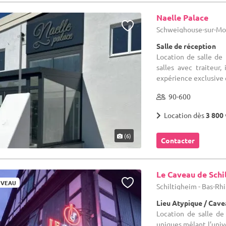
Naelle Palace
Schweighouse-sur-Mod
Salle de réception
Location de salle de
salles avec traiteu
expérience exclusive e
90-600
Location dès
3 800 
(6)
Contacter
Le Caveau de Schi
VEAU
Schiltigheim - Bas-Rhi
Lieu Atypique / Cav
Location de salle d
uniques mêlant l’univ