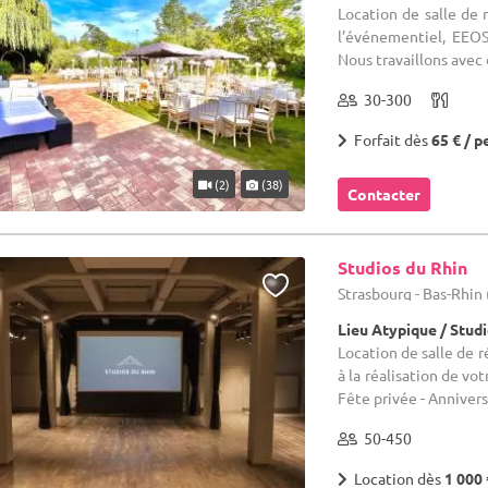
Location de salle de 
l’événementiel, EEO
Nous travaillons avec d
30-300
Forfait dès
65 € / p
(2)
(38)
Contacter
Studios du Rhin
Strasbourg - Bas-Rhin 
Lieu Atypique / Stud
Location de salle de 
à la réalisation de vo
Fête privée - Anniversa
50-450
Location dès
1 000 