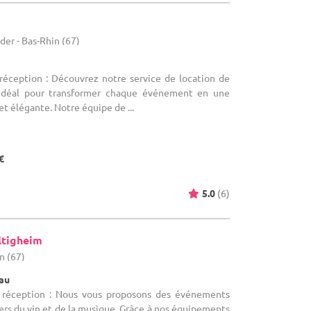
er - Bas-Rhin (67)
 réception : Découvrez notre service de location de
r, idéal pour transformer chaque événement en une
t élégante. Notre équipe de ...
€
5.0
(6)
ltigheim
n (67)
eau
e réception : Nous vous proposons des événements
ers du vin et de la musique. Grâce à nos équipements