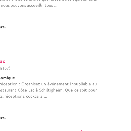
, nous pouvons accueillir tous ...
ers.
Lac
n (67)
onomique
 réception : Organisez un événement inoubliable au
estaurant Côté Lac à Schiltigheim. Que ce soit pour
 réceptions, cocktails, ...
ers.