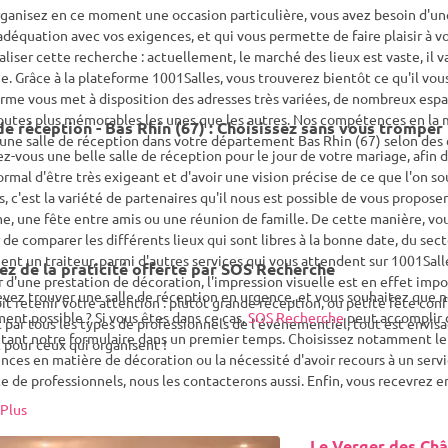
ganisez en ce moment une occasion particulière, vous avez besoin d'une 
adéquation avec vos exigences, et qui vous permette de faire plaisir à 
aliser cette recherche : actuellement, le marché des lieux est vaste, il v
. Grâce à la plateforme 1001Salles, vous trouverez bientôt ce qu'il vou
rme vous met à disposition des adresses très variées, de nombreux espa
outes plus mémorables les unes que les autres. Nos compétences en la m
de réception - Bas Rhin (67) : Choisissez sans vous tromper
 une salle de réception dans votre département Bas Rhin (67) selon des 
z-vous une belle salle de réception pour le jour de votre mariage, afin d'
normal d'être très exigeant et d'avoir une vision précise de ce que l'on so
s, c'est la variété de partenaires qu'il nous est possible de vous propo
, une fête entre amis ou une réunion de famille. De cette manière, vou
ir de comparer les différents lieux qui sont libres à la bonne date, du sect
nt un traiteur, parmi d'autres services qui vous attendent sur 1001Sa
ez de la praticité offerte par SOS Recherche
r d'une prestation de décoration, l'impression visuelle est en effet im
vez trouver une salle de réception en urgence, et vous souhaitez que n
oit retenir votre attention : plutôt grande réception, ou petite fête confi
ent possible ? Si vous êtes dans ce cas,
SOS Recherche
peut accomplir 
 par tous les types de professionnels de l'événementiel, tout est envisag
tant notre formulaire dans un premier temps. Choisissez notamment le
 pour ceux qui organisent !
nces en matière de décoration ou la nécessité d'avoir recours à un servi
te de professionnels, nous les contacterons aussi. Enfin, vous recevre
ux concernés, pour une salle de réception dans votre département Bas Rh
Plus
 de temps conséquent, et tous vos critères seront honorés. Il ne fait a
ps de cet événement, organisé par vos soins grâce à l'aide de 1001Salle
Le Verger des Ch