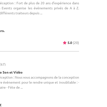
réception : Fort de plus de 20 ans d’expérience dans
S Events organise les événements privés de A à Z.
ifférents traiteurs depuis ...
ers.
5.0
(20)
(67)
io Son et Vidéo
réception : Nous vous accompagnons de la conception
tre évènement pour le rendre unique et inoubliable : -
ire - Fête de ...
€