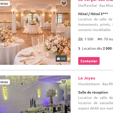
VEAU
Dieffenthal - Bas-Rhin
Hôtel / Hôtel 3***
Location de salle de
événements privés, 
souvenir inoubliable.
1-500
70 m
Location dès
2 000 
(30)
Contacter
Le Joyau
VEAU
Mundolsheim - Bas-Rh
Salle de réception
Location de salle d
location de vaissell
espace dédié aux mari