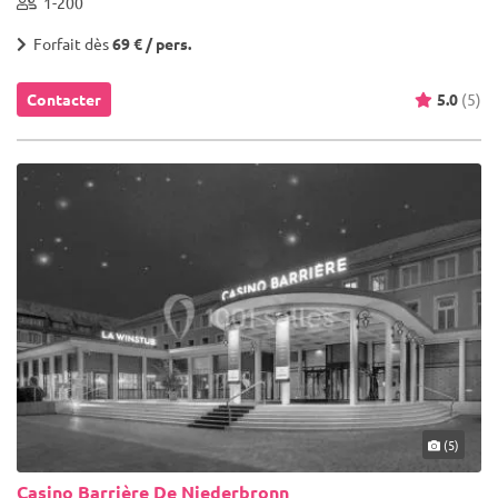
1-200
Forfait dès
69 € / pers.
Contacter
5.0
(5)
(5)
Casino Barrière De Niederbronn