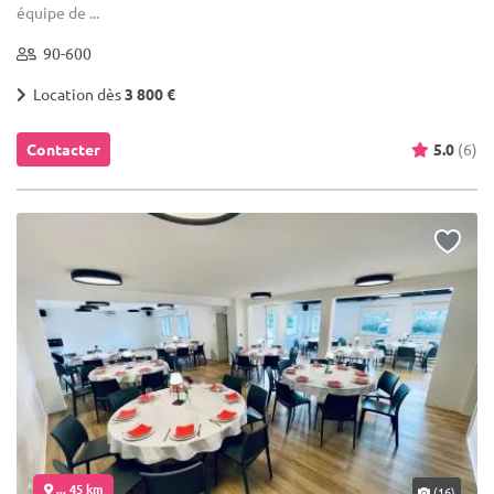
équipe de ...
90-600
Location dès
3 800 €
Contacter
5.0
(6)
... 45 km
(16)