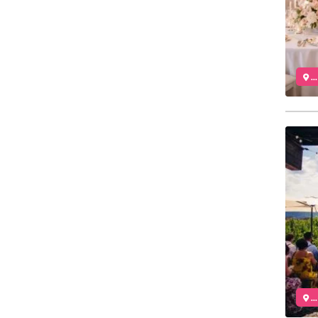
..
..