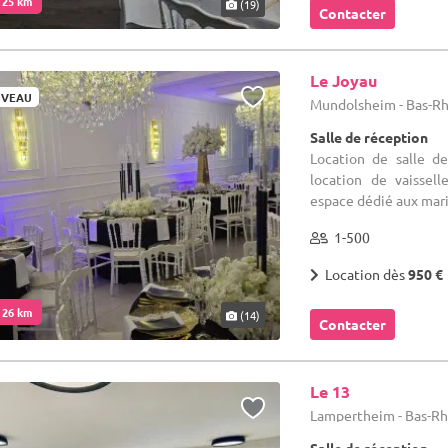
. 25 km
(19)
Contacter
Le Joyau
VEAU
Mundolsheim - Bas-Rh
Salle de réception
Location de salle d
location de vaissell
espace dédié aux mari
1-500
Location dès
950 €
. 26 km
(14)
Contacter
Le 13
Lampertheim - Bas-Rh