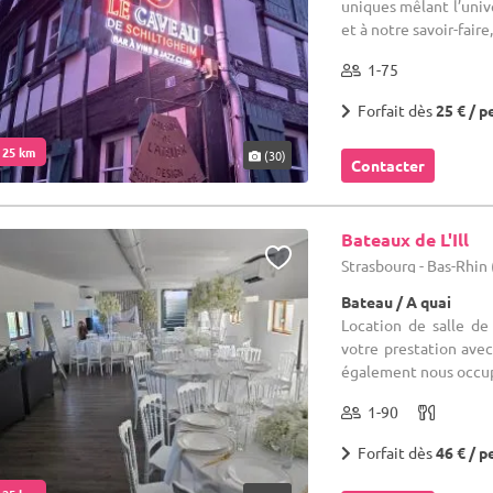
uniques mêlant l’univ
et à notre savoir-faire
1-75
Forfait dès
25 € / p
. 25 km
(30)
Contacter
Bateaux de L'Ill
Strasbourg - Bas-Rhin 
Bateau / A quai
Location de salle de
votre prestation ave
également nous occup
1-90
Forfait dès
46 € / p