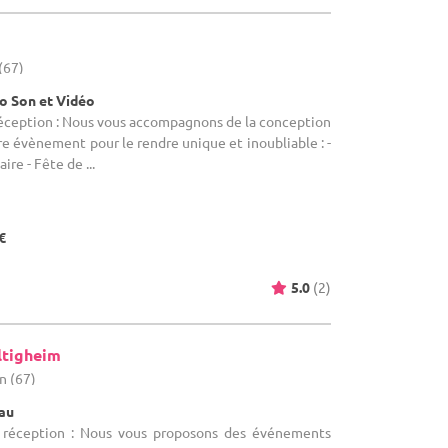
(67)
io Son et Vidéo
réception : Nous vous accompagnons de la conception
tre évènement pour le rendre unique et inoubliable : -
ire - Fête de ...
€
5.0
(2)
ltigheim
n (67)
eau
e réception : Nous vous proposons des événements