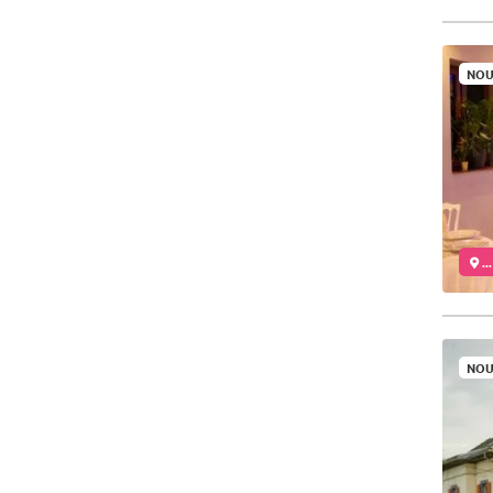
NOU
..
NOU