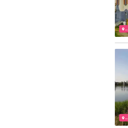
..
..