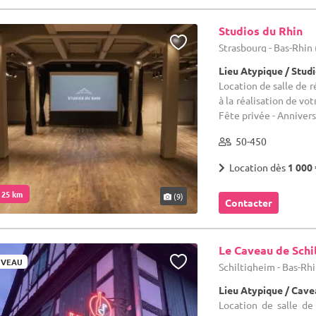
Studios du Rhin
Strasbourg - Bas-Rhin 
Lieu Atypique / Stud
Location de salle de 
à la réalisation de vo
Fête privée - Anniversa
50-450
Location dès
1 000 
. 25 km
(9)
Contacter
Le Caveau de Schi
VEAU
Schiltigheim - Bas-Rhi
Lieu Atypique / Cav
Location de salle d