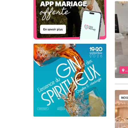
..
NOU