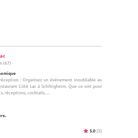
Lac
n (67)
onomique
 réception : Organisez un événement inoubliable au
estaurant Côté Lac à Schiltigheim. Que ce soit pour
 réceptions, cocktails, ...
ers.
5.0
(5)