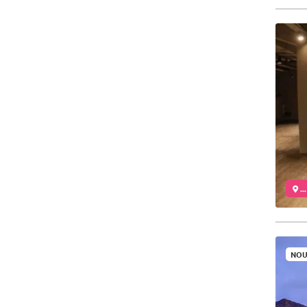
..
NOU