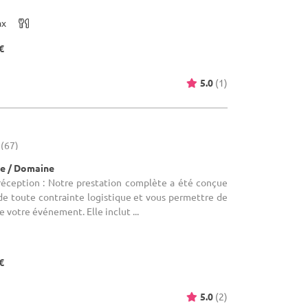
ax
€
5.0
(1)
 (67)
e / Domaine
 réception : Notre prestation complète a été conçue
de toute contrainte logistique et vous permettre de
 votre événement. Elle inclut ...
€
5.0
(2)