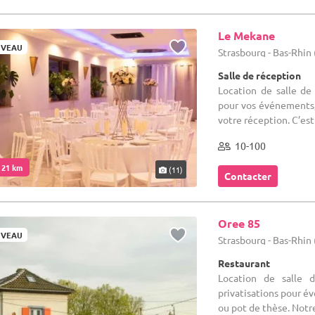
Le Mekane
VEAU
Strasbourg - Bas-Rhin 
Salle de réception
Location de salle de
pour vos événements, 
votre réception. C’est
10-100
. 21 km
(11)
Contacter
Oree 85
VEAU
Strasbourg - Bas-Rhin 
Restaurant
Location de salle 
privatisations pour é
ou pot de thèse. Notre