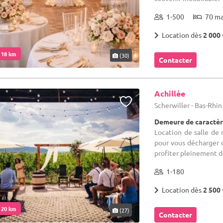
1-500
70 m
Location dès
2 000 
. 18 km
(30)
Contacter
Achillée
Scherwiller - Bas-Rhin
Demeure de caractèr
Location de salle de
pour vous décharger 
profiter pleinement de
1-180
Location dès
2 500 
. 20 km
(27)
Contacter