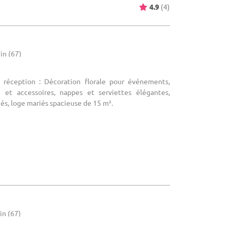
4.9
(4)
in (67)
e réception : Décoration florale pour événements,
e et accessoires, nappes et serviettes élégantes,
és, loge mariés spacieuse de 15 m².
in (67)