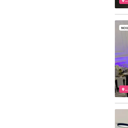
..
NOU
..