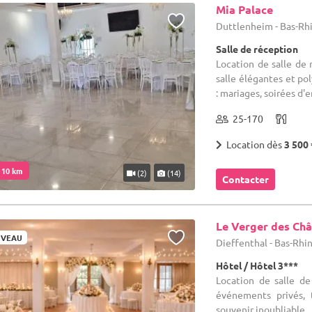
Mia Palace
Duttlenheim - Bas-Rhi
Salle de réception
Location de salle de 
salle élégantes et po
: mariages, soirées d'en
25-170
Location dès
3 500 
. 10 km
(2)
(14)
Contacter
Le Verger des Ch
VEAU
Dieffenthal - Bas-Rhin
Hôtel / Hôtel 3***
Location de salle de
événements privés, 
souvenir inoubliable.