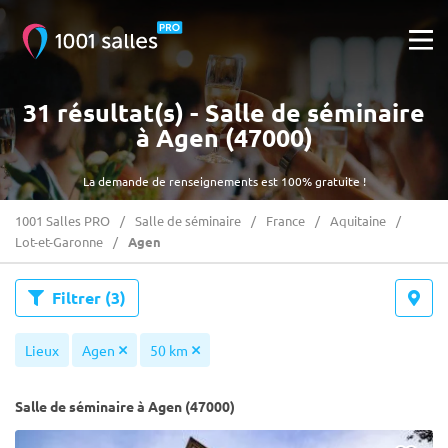
31 résultat(s) - Salle de séminaire
à Agen (47000)
La demande de renseignements est 100% gratuite !
1001 Salles PRO
Salle de séminaire
France
Aquitaine
Lot-et-Garonne
Agen
Filtrer
(3)
Lieux
Agen
50 km
Salle de séminaire à Agen (47000)