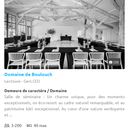
(20)
Domaine de Boulouch
Lectoure - Gers (32)
Demeure de caractère / Domaine
Salle de séminaire : Un charme unique, pour des moments
exceptionnels, un éco-resort au cadre naturel remarquable, et au
patrimoine bâti exceptionnel. Au cœur d’une nature verdoyante
et ...
3-200
40 max