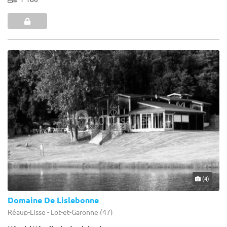
(4)
Domaine De Lislebonne
Réaup-Lisse - Lot-et-Garonne (47)