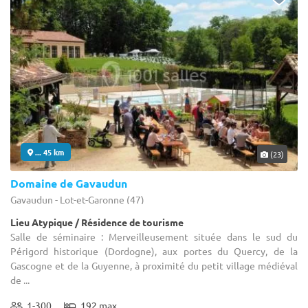
... 45 km
(23)
Domaine de Gavaudun
Gavaudun - Lot-et-Garonne (47)
Lieu Atypique / Résidence de tourisme
Salle de séminaire : Merveilleusement située dans le sud du
Périgord historique (Dordogne), aux portes du Quercy, de la
Gascogne et de la Guyenne, à proximité du petit village médiéval
de ...
1-300
192 max