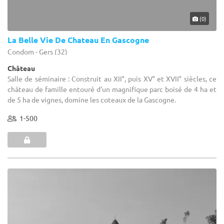
(0)
La Belle Vie De Chateau En Gascogne
Condom - Gers (32)
Château
Salle de séminaire : Construit au XII°, puis XV° et XVII° siècles, ce
château de famille entouré d'un magnifique parc boisé de 4 ha et
de 5 ha de vignes, domine les coteaux de la Gascogne.
1-500