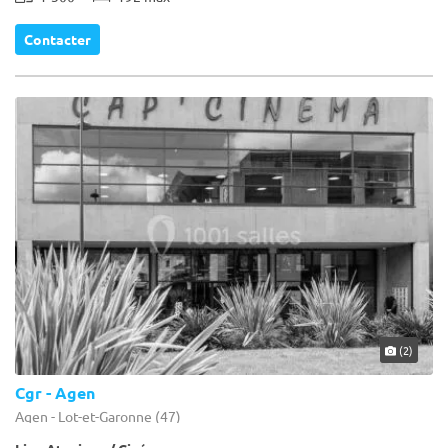
Contacter
(2)
Cgr - Agen
Agen - Lot-et-Garonne (47)