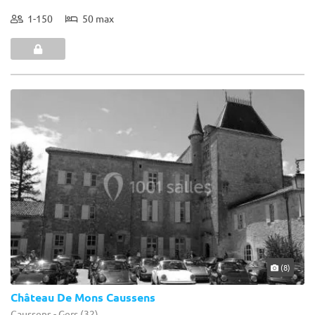
1-150
50 max
(8)
Château De Mons Caussens
Caussens - Gers (32)