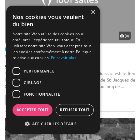
×
Nos cookies vous veulent
du bien
Notre site Web utilise des cookies pour
(0)
améliorer l'expérience utilisateur. En
utilisant notre site Web, vous acceptez tous
Hôtel le Chapon Fin
les cookies conformément à notre Politique
Moissac - Tarn-et-Garonne (82)
relative aux cookies.
En savoir plus
Salle de réception
PERFORMANCE
Salle de séminaire : L'hôtel le Chapon Fin de Moissac est le lieu
idéal pour une étape agréable lors du chemin de St Jacques de
CIBLAGE
Compostelle. Nos nombreux clients fidèles tout au long de ...
FONCTIONNALITÉ
ACCEPTER TOUT
REFUSER TOUT
AFFICHER LES DÉTAILS