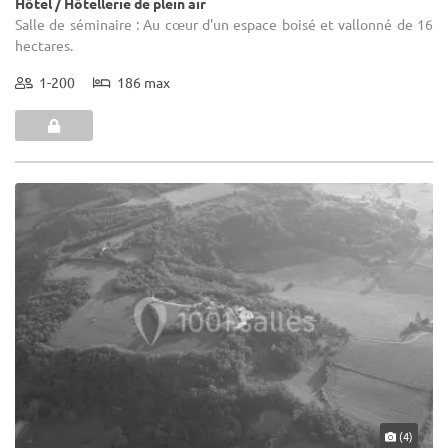
Hôtel / Hôtellerie de plein air
Salle de séminaire : Au cœur d'un espace boisé et vallonné de 16
hectares.
1-200
186 max
(4)